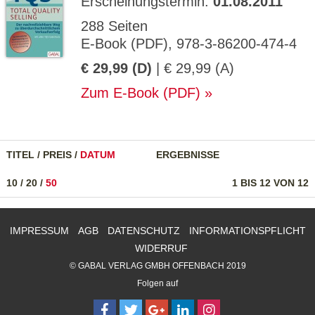
Erscheinungstermin:
01.08.2011
288 Seiten
E-Book (PDF), 978-3-86200-474-4
€ 29,99 (D)
| € 29,99 (A)
Zum E-Book (PDF)
TITEL
/
PREIS
/
DATUM
ERGEBNISSE
10
/
20
/
50
1 BIS 12 VON 12
IMPRESSUM
AGB
DATENSCHUTZ
INFORMATIONSPFLICHT
WIDERRUF
© GABAL VERLAG GMBH OFFENBACH 2019
Folgen auf