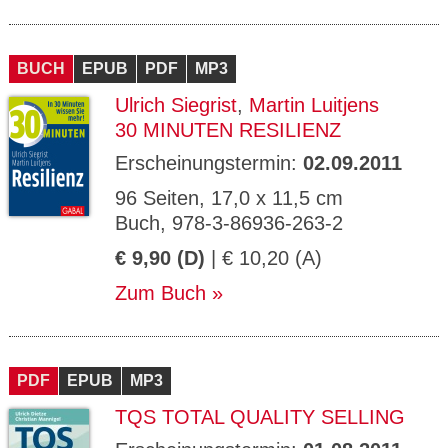
BUCH
EPUB
PDF
MP3
Ulrich Siegrist
,
Martin Luitjens
30 MINUTEN RESILIENZ
Erscheinungstermin:
02.09.2011
96 Seiten, 17,0 x 11,5 cm
Buch, 978-3-86936-263-2
€ 9,90 (D)
| € 10,20 (A)
Zum Buch
PDF
EPUB
MP3
TQS TOTAL QUALITY SELLING