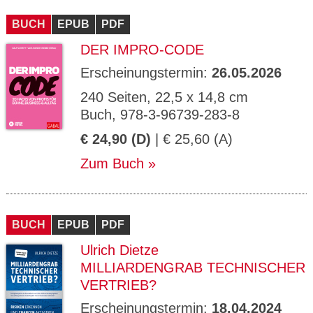
CMS_S
gabal-
Se
Wird für die Speicherung der Benutzer-
T
ESSION
verlag.
ssi
Session verwendet
T
BUCH
_ID
EPUB
de
PDF
on
P
H
DER IMPRO-CODE
gabal-
Speichert den Zustimmungsstatus des
90
GV_CO
T
verlag.
Benutzers für Cookies auf der aktuellen
Ta
OKIES
T
de
Domäne.
ge
Erscheinungstermin:
26.05.2026
P
240 Seiten, 22,5 x 14,8 cm
Buch, 978-3-96739-283-8
€ 24,90 (D)
| € 25,60 (A)
Zum Buch
BUCH
EPUB
PDF
Ulrich Dietze
MILLIARDENGRAB TECHNISCHER
VERTRIEB?
Erscheinungstermin:
18.04.2024