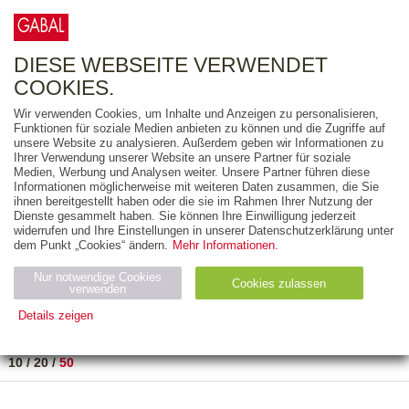
0
ARTIKEL
0.00 €
DIESE WEBSEITE VERWENDET
COOKIES.
Wir verwenden Cookies, um Inhalte und Anzeigen zu personalisieren,
FREITEXT
Funktionen für soziale Medien anbieten zu können und die Zugriffe auf
unsere Website zu analysieren. Außerdem geben wir Informationen zu
Ihrer Verwendung unserer Website an unsere Partner für soziale
AUSGABEART
Medien, Werbung und Analysen weiter. Unsere Partner führen diese
Informationen möglicherweise mit weiteren Daten zusammen, die Sie
AUS DER REIHE
ihnen bereitgestellt haben oder die sie im Rahmen Ihrer Nutzung der
Dienste gesammelt haben. Sie können Ihre Einwilligung jederzeit
widerrufen und Ihre Einstellungen in unserer Datenschutzerklärung unter
ZUM THEMA
dem Punkt „Cookies“ ändern.
Mehr Informationen.
Nur notwendige Cookies
Neuerscheinung
Bestseller
Cookies zulassen
suchen
verwenden
Details zeigen
TITEL
/
PREIS
/
DATUM
1 BIS 12 VON 12
Notwendig (2)
Statistiken (4)
Marketing (4)
10
/
20
/
50
Anbiet
Abl
Ty
Name
Zweck
er
auf
p
H