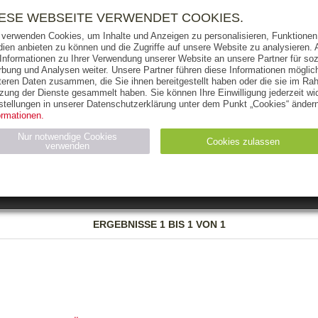
RIGHTS
PRESSE
HANDEL
FÜR UNTERNEHMEN
NEWSL
IESE WEBSEITE VERWENDET COOKIES.
 verwenden Cookies, um Inhalte und Anzeigen zu personalisieren, Funktionen 
ien anbieten zu können und die Zugriffe auf unsere Website zu analysieren
 Informationen zu Ihrer Verwendung unserer Website an unsere Partner für soz
bung und Analysen weiter. Unsere Partner führen diese Informationen möglic
THEMEN
AUTOREN
VERLAG
teren Daten zusammen, die Sie ihnen bereitgestellt haben oder die sie im Ra
zung der Dienste gesammelt haben. Sie können Ihre Einwilligung jederzeit wid
OKS
AUDIO-CDS
MP3
NON-BOOKS
stellungen in unserer Datenschutzerklärung unter dem Punkt „Cookies“ ändern
ormationen.
AUSGABEART
AUS DER REIHE
Nur notwendige Cookies
Cookies zulassen
verwenden
eller
Statistiken (4)
Marketing (4)
Anbieter
Zweck
ERGEBNISSE
1 BIS 1 VON 1
gabal-
N_ID
Wird für die Speicherung der Benutzer-Session verwendet
verlag.de
gabal-
Speichert den Zustimmungsstatus des Benutzers für Cookies
verlag.de
auf der aktuellen Domäne.