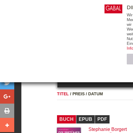
0
ARTIKEL
0.00 €
D
Wir
Med
wir
Wer
START
BÜCHER
wei
Nut
GESAMTVERZEICHNIS
BÜCHER
E-BO
Ein
Inf
FREITEXT
Neuerscheinung
Bests
Notwendig (2)
Name
TITEL
/
PREIS
/
DATUM
CMS_SESSIO
GV_COOKIES
BUCH
EPUB
PDF
Stephanie Borgert