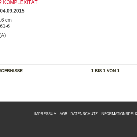
R KOMPLEXITÄT
04.09.2015
5,6 cm
661-6
(A)
RGEBNISSE
1 BIS 1 VON 1
IMPRESSUM
AGB
DATENSCHUTZ
INFORMATIONSPFLI