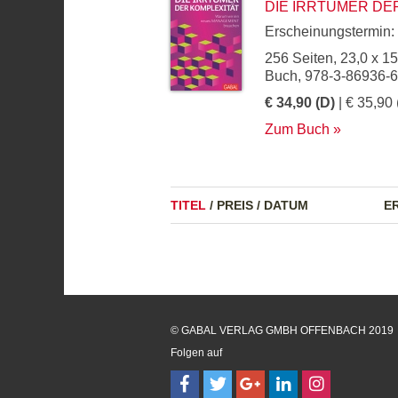
DIE IRRTÜMER DE
Erscheinungstermin:
256 Seiten, 23,0 x 1
Buch, 978-3-86936-
€ 34,90 (D)
| € 35,90 
Zum Buch
TITEL
/
PREIS
/
DATUM
E
© GABAL VERLAG GMBH OFFENBACH 2019
Folgen auf