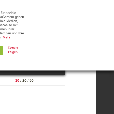
ETTER
KONTAKT
für soziale
. Außerdem geben
iale Medien,
herweise mit
hmen Ihrer
errufen und Ihre
.
Mehr
ZUM THEMA
Details
zeigen
suchen
Ablauf
Typ
10
/
20
/
50
Session
HTTP
90 Tage
HTTP