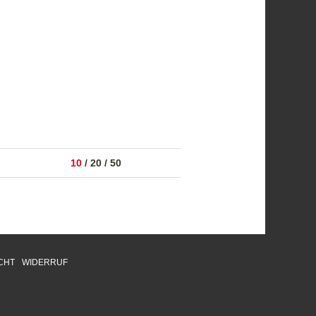
10
/
20
/
50
CHT
WIDERRUF