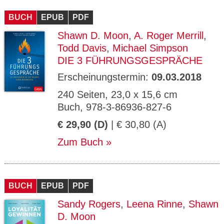
CMS_S
gabal-
Se
Wird für die Speicherung der Benutzer-
T
ESSION
verlag.
ssi
Session verwendet
T
BUCH
_ID
EPUB
de
PDF
on
P
H
Shawn D. Moon
,
A. Roger Merrill
,
gabal-
Speichert den Zustimmungsstatus des
90
GV_CO
T
verlag.
Benutzers für Cookies auf der aktuellen
Ta
OKIES
T
Todd Davis
,
Michael Simpson
de
Domäne.
ge
P
DIE 3 FÜHRUNGSGESPRÄCHE
Erscheinungstermin:
09.03.2018
240 Seiten, 23,0 x 15,6 cm
Buch, 978-3-86936-827-6
€ 29,90 (D)
| € 30,80 (A)
Zum Buch
BUCH
EPUB
PDF
Sandy Rogers
,
Leena Rinne
,
Shawn
D. Moon