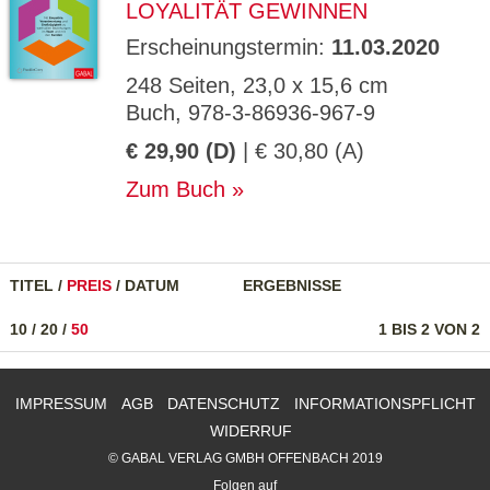
LOYALITÄT GEWINNEN
Erscheinungstermin:
11.03.2020
248 Seiten, 23,0 x 15,6 cm
Buch, 978-3-86936-967-9
€ 29,90 (D)
| € 30,80 (A)
Zum Buch
TITEL
/
PREIS
/
DATUM
ERGEBNISSE
10
/
20
/
50
1 BIS 2 VON 2
IMPRESSUM
AGB
DATENSCHUTZ
INFORMATIONSPFLICHT
WIDERRUF
© GABAL VERLAG GMBH OFFENBACH 2019
Folgen auf