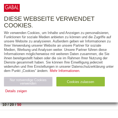
0
ARTIKEL
0.00 €
DIESE WEBSEITE VERWENDET
COOKIES.
Wir verwenden Cookies, um Inhalte und Anzeigen zu personalisieren,
FREITEXT
Funktionen für soziale Medien anbieten zu können und die Zugriffe auf
unsere Website zu analysieren. Außerdem geben wir Informationen zu
Ihrer Verwendung unserer Website an unsere Partner für soziale
AUSGABEART
Medien, Werbung und Analysen weiter. Unsere Partner führen diese
Informationen möglicherweise mit weiteren Daten zusammen, die Sie
AUS DER REIHE
ihnen bereitgestellt haben oder die sie im Rahmen Ihrer Nutzung der
Dienste gesammelt haben. Sie können Ihre Einwilligung jederzeit
widerrufen und Ihre Einstellungen in unserer Datenschutzerklärung unter
ZUM THEMA
dem Punkt „Cookies“ ändern.
Mehr Informationen.
Nur notwendige Cookies
Neuerscheinung
Bestseller
Cookies zulassen
suchen
verwenden
Details zeigen
TITEL
/
PREIS
/
DATUM
1 BIS 2 VON 2
Notwendig (2)
Statistiken (4)
Marketing (4)
10
/
20
/
50
Anbiet
Abl
Ty
Name
Zweck
er
auf
p
H