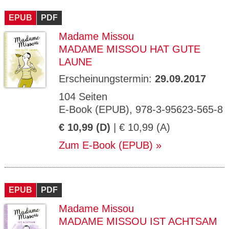
CMS_S
gabal-
Se
Wird für die Speicherung der Benutzer-
T
ESSION
verlag.
ssi
Session verwendet
T
EPUB
_ID
PDF
de
on
P
H
Madame Missou
gabal-
Speichert den Zustimmungsstatus des
90
GV_CO
T
verlag.
Benutzers für Cookies auf der aktuellen
Ta
OKIES
T
MADAME MISSOU HAT GUTE
de
Domäne.
ge
P
LAUNE
Erscheinungstermin:
29.09.2017
104 Seiten
E-Book (EPUB), 978-3-95623-565-8
€ 10,99 (D)
| € 10,99 (A)
Zum E-Book (EPUB)
EPUB
PDF
Madame Missou
MADAME MISSOU IST ACHTSAM