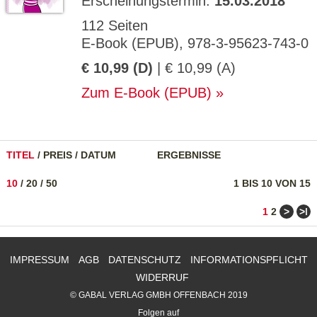
Erscheinungstermin:
15.03.2018
112 Seiten
E-Book (EPUB), 978-3-95623-743-0
€ 10,99 (D)
| € 10,99 (A)
Zum E-Book (EPUB)
TITEL
/
PREIS
/
DATUM
ERGEBNISSE
10
/
20
/
50
1 BIS 10 VON 15
>
>ǀ
1
2
IMPRESSUM
AGB
DATENSCHUTZ
INFORMATIONSPFLICHT
WIDERRUF
© GABAL VERLAG GMBH OFFENBACH 2019
Folgen auf