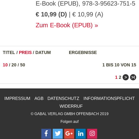
E-Book (EPUB), 978-3-95623-751-5
€ 10,99 (D)
| € 10,99 (A)
Zum E-Book (EPUB)
TITEL
/
PREIS
/
DATUM
ERGEBNISSE
10
/
20
/
50
1 BIS 10 VON 15
>
>ǀ
1
2
IMPRESSUM
AGB
DATENSCHUTZ
INFORMATIONSPFLICHT
WIDERRUF
© GABAL VERLAG GMBH OFFENBACH 2019
Folgen auf