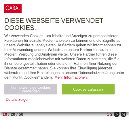
0
ARTIKEL
0.00 €
DIESE WEBSEITE VERWENDET
COOKIES.
Wir verwenden Cookies, um Inhalte und Anzeigen zu personalisieren,
FREITEXT
Funktionen für soziale Medien anbieten zu können und die Zugriffe auf
unsere Website zu analysieren. Außerdem geben wir Informationen zu
Ihrer Verwendung unserer Website an unsere Partner für soziale
AUSGABEART
Medien, Werbung und Analysen weiter. Unsere Partner führen diese
Informationen möglicherweise mit weiteren Daten zusammen, die Sie
AUS DER REIHE
ihnen bereitgestellt haben oder die sie im Rahmen Ihrer Nutzung der
Dienste gesammelt haben. Sie können Ihre Einwilligung jederzeit
widerrufen und Ihre Einstellungen in unserer Datenschutzerklärung unter
ZUM THEMA
dem Punkt „Cookies“ ändern.
Mehr Informationen.
Nur notwendige Cookies
Neuerscheinung
Bestseller
Cookies zulassen
suchen
verwenden
Details zeigen
TITEL
/
PREIS
/
DATUM
1 BIS 10 VON 15
Notwendig (2)
Statistiken (4)
Marketing (4)
>
>ǀ
10
/
20
/
50
1
2
Anbiet
Abl
Ty
Name
Zweck
er
auf
p
H