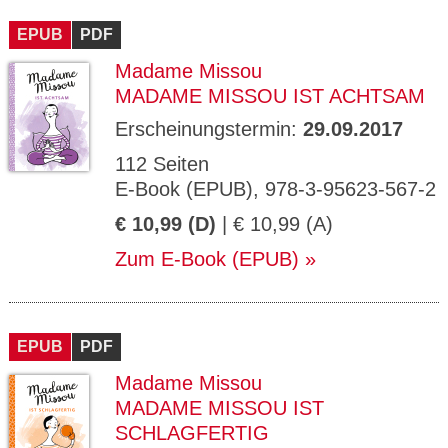
CMS_S
gabal-
Se
Wird für die Speicherung der Benutzer-
T
ESSION
verlag.
ssi
Session verwendet
T
EPUB
_ID
PDF
de
on
P
H
Madame Missou
gabal-
Speichert den Zustimmungsstatus des
90
GV_CO
T
verlag.
Benutzers für Cookies auf der aktuellen
Ta
OKIES
T
MADAME MISSOU IST ACHTSAM
de
Domäne.
ge
P
Erscheinungstermin:
29.09.2017
112 Seiten
E-Book (EPUB), 978-3-95623-567-2
€ 10,99 (D)
| € 10,99 (A)
Zum E-Book (EPUB)
EPUB
PDF
Madame Missou
MADAME MISSOU IST
SCHLAGFERTIG