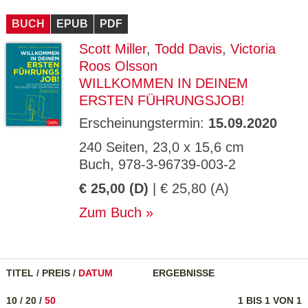
CMS_S
gabal-
Se
Wird für die Speicherung der Benutzer-
T
ESSION
verlag.
ssi
Session verwendet
T
BUCH
_ID
EPUB
de
PDF
on
P
H
Scott Miller
,
Todd Davis
,
Victoria
gabal-
Speichert den Zustimmungsstatus des
90
GV_CO
T
verlag.
Benutzers für Cookies auf der aktuellen
Ta
OKIES
T
Roos Olsson
de
Domäne.
ge
P
WILLKOMMEN IN DEINEM
ERSTEN FÜHRUNGSJOB!
Erscheinungstermin:
15.09.2020
240 Seiten, 23,0 x 15,6 cm
Buch, 978-3-96739-003-2
€ 25,00 (D)
| € 25,80 (A)
Zum Buch
TITEL
/
PREIS
/
DATUM
ERGEBNISSE
10
/
20
/
50
1 BIS 1 VON 1