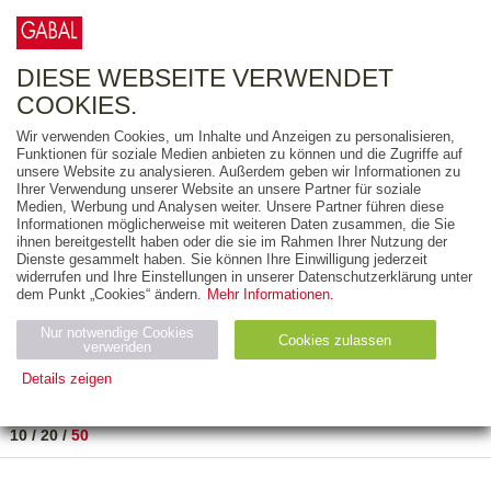
0
ARTIKEL
0.00 €
DIESE WEBSEITE VERWENDET
COOKIES.
Wir verwenden Cookies, um Inhalte und Anzeigen zu personalisieren,
FREITEXT
Funktionen für soziale Medien anbieten zu können und die Zugriffe auf
unsere Website zu analysieren. Außerdem geben wir Informationen zu
Ihrer Verwendung unserer Website an unsere Partner für soziale
AUSGABEART
Medien, Werbung und Analysen weiter. Unsere Partner führen diese
Informationen möglicherweise mit weiteren Daten zusammen, die Sie
AUS DER REIHE
ihnen bereitgestellt haben oder die sie im Rahmen Ihrer Nutzung der
Dienste gesammelt haben. Sie können Ihre Einwilligung jederzeit
widerrufen und Ihre Einstellungen in unserer Datenschutzerklärung unter
ZUM THEMA
dem Punkt „Cookies“ ändern.
Mehr Informationen.
Nur notwendige Cookies
Neuerscheinung
Bestseller
Cookies zulassen
suchen
verwenden
Details zeigen
TITEL
/
PREIS
/
DATUM
1 BIS 1 VON 1
Notwendig (2)
Statistiken (4)
Marketing (4)
10
/
20
/
50
Anbiet
Abl
Ty
Name
Zweck
er
auf
p
H