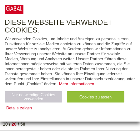
0
ARTIKEL
0.00 €
DIESE WEBSEITE VERWENDET
COOKIES.
Wir verwenden Cookies, um Inhalte und Anzeigen zu personalisieren,
FREITEXT
Funktionen für soziale Medien anbieten zu können und die Zugriffe auf
unsere Website zu analysieren. Außerdem geben wir Informationen zu
Ihrer Verwendung unserer Website an unsere Partner für soziale
AUSGABEART
Medien, Werbung und Analysen weiter. Unsere Partner führen diese
Informationen möglicherweise mit weiteren Daten zusammen, die Sie
AUS DER REIHE
ihnen bereitgestellt haben oder die sie im Rahmen Ihrer Nutzung der
Dienste gesammelt haben. Sie können Ihre Einwilligung jederzeit
widerrufen und Ihre Einstellungen in unserer Datenschutzerklärung unter
ZUM THEMA
dem Punkt „Cookies“ ändern.
Mehr Informationen.
Nur notwendige Cookies
Neuerscheinung
Bestseller
Cookies zulassen
suchen
verwenden
Details zeigen
TITEL
/
PREIS
/
DATUM
1 BIS 2 VON 2
Notwendig (2)
Statistiken (4)
Marketing (4)
10
/
20
/
50
Anbiet
Abl
Ty
Name
Zweck
er
auf
p
H