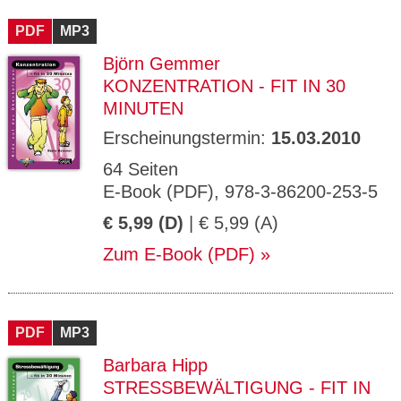
CMS_S
gabal-
Se
Wird für die Speicherung der Benutzer-
T
ESSION
verlag.
ssi
Session verwendet
T
PDF
_ID
MP3
de
on
P
H
Björn Gemmer
gabal-
Speichert den Zustimmungsstatus des
90
GV_CO
T
verlag.
Benutzers für Cookies auf der aktuellen
Ta
OKIES
T
KONZENTRATION - FIT IN 30
de
Domäne.
ge
P
MINUTEN
Erscheinungstermin:
15.03.2010
64 Seiten
E-Book (PDF), 978-3-86200-253-5
€ 5,99 (D)
| € 5,99 (A)
Zum E-Book (PDF)
PDF
MP3
Barbara Hipp
STRESSBEWÄLTIGUNG - FIT IN