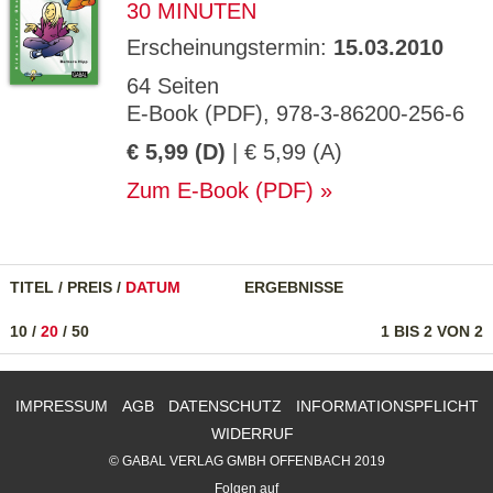
30 MINUTEN
Erscheinungstermin:
15.03.2010
64 Seiten
E-Book (PDF), 978-3-86200-256-6
€ 5,99 (D)
| € 5,99 (A)
Zum E-Book (PDF)
TITEL
/
PREIS
/
DATUM
ERGEBNISSE
10
/
20
/
50
1 BIS 2 VON 2
IMPRESSUM
AGB
DATENSCHUTZ
INFORMATIONSPFLICHT
WIDERRUF
© GABAL VERLAG GMBH OFFENBACH 2019
Folgen auf