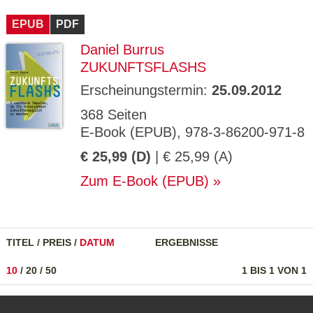
CMS_S
gabal-
Se
Wird für die Speicherung der Benutzer-
T
ESSION
verlag.
ssi
Session verwendet
T
EPUB
_ID
PDF
de
on
P
H
Daniel Burrus
gabal-
Speichert den Zustimmungsstatus des
90
GV_CO
T
verlag.
Benutzers für Cookies auf der aktuellen
Ta
OKIES
T
ZUKUNFTSFLASHS
de
Domäne.
ge
P
Erscheinungstermin:
25.09.2012
368 Seiten
E-Book (EPUB), 978-3-86200-971-8
€ 25,99 (D)
| € 25,99 (A)
Zum E-Book (EPUB)
TITEL
/
PREIS
/
DATUM
ERGEBNISSE
10
/
20
/
50
1 BIS 1 VON 1