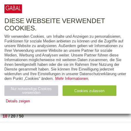
0
ARTIKEL
0.00 €
DIESE WEBSEITE VERWENDET
COOKIES.
Wir verwenden Cookies, um Inhalte und Anzeigen zu personalisieren,
FREITEXT
Funktionen für soziale Medien anbieten zu können und die Zugriffe auf
unsere Website zu analysieren. Außerdem geben wir Informationen zu
Ihrer Verwendung unserer Website an unsere Partner für soziale
AUSGABEART
Medien, Werbung und Analysen weiter. Unsere Partner führen diese
Informationen möglicherweise mit weiteren Daten zusammen, die Sie
AUS DER REIHE
ihnen bereitgestellt haben oder die sie im Rahmen Ihrer Nutzung der
Dienste gesammelt haben. Sie können Ihre Einwilligung jederzeit
widerrufen und Ihre Einstellungen in unserer Datenschutzerklärung unter
ZUM THEMA
dem Punkt „Cookies“ ändern.
Mehr Informationen.
Nur notwendige Cookies
Neuerscheinung
Bestseller
Cookies zulassen
suchen
verwenden
Details zeigen
TITEL
/
PREIS
/
DATUM
1 BIS 1 VON 1
Notwendig (2)
Statistiken (4)
Marketing (4)
10
/
20
/
50
Anbiet
Abl
Ty
Name
Zweck
er
auf
p
H