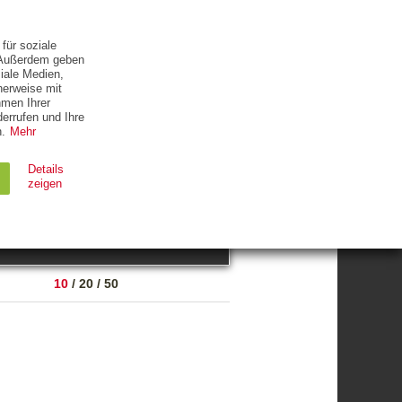
ETTER
KONTAKT
für soziale
. Außerdem geben
iale Medien,
herweise mit
hmen Ihrer
errufen und Ihre
.
Mehr
ZUM THEMA
Details
zeigen
suchen
Ablauf
Typ
10
/
20
/
50
Session
HTTP
90 Tage
HTTP