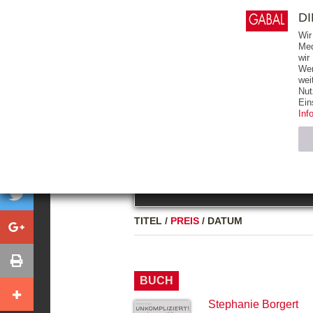
0
ARTIKEL
0.00 €
D
Wir
Med
wir
Wer
START
BÜCHER
wei
Nut
GESAMTVERZEICHNIS
BÜCHER
E-BO
Ein
Inf
FREITEXT
Neuerscheinung
Bests
Notwendig (2)
Name
TITEL
/
PREIS
/
DATUM
CMS_SESSIO
GV_COOKIES
BUCH
Stephanie Borgert