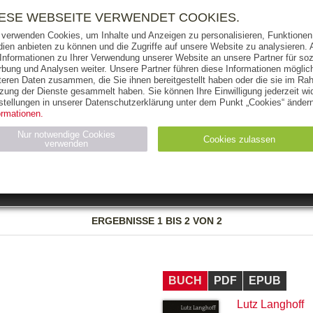
RIGHTS
PRESSE
HANDEL
FÜR UNTERNEHMEN
NEWSL
IESE WEBSEITE VERWENDET COOKIES.
 verwenden Cookies, um Inhalte und Anzeigen zu personalisieren, Funktionen 
ien anbieten zu können und die Zugriffe auf unsere Website zu analysieren
 Informationen zu Ihrer Verwendung unserer Website an unsere Partner für soz
bung und Analysen weiter. Unsere Partner führen diese Informationen möglic
THEMEN
AUTOREN
VERLAG
teren Daten zusammen, die Sie ihnen bereitgestellt haben oder die sie im Ra
zung der Dienste gesammelt haben. Sie können Ihre Einwilligung jederzeit wid
OKS
AUDIO-CDS
MP3
NON-BOOKS
stellungen in unserer Datenschutzerklärung unter dem Punkt „Cookies“ ändern
ormationen.
AUSGABEART
AUS DER REIHE
Nur notwendige Cookies
Cookies zulassen
verwenden
eller
Statistiken (4)
Marketing (4)
Anbieter
Zweck
ERGEBNISSE
1 BIS 2 VON 2
gabal-
N_ID
Wird für die Speicherung der Benutzer-Session verwendet
verlag.de
gabal-
Speichert den Zustimmungsstatus des Benutzers für Cookies
verlag.de
auf der aktuellen Domäne.
BUCH
PDF
EPUB
Lutz Langhoff