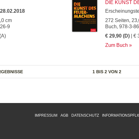
DIE KUNST 
28.02.2018
Erscheinungst
5,0 cm
272 Seiten, 23,
826-9
Buch, 978-3-8
(A)
€ 29,90 (D)
| € 
Zum Buch
RGEBNISSE
1 BIS 2 VON 2
IMPRESSUM
AGB
DATENSCHUTZ
INFORMATIONSPFLI