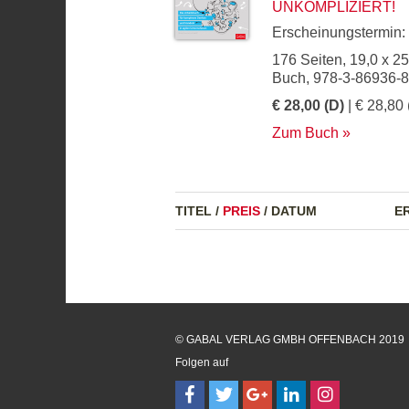
UNKOMPLIZIERT!
Erscheinungstermin:
176 Seiten, 19,0 x 2
Buch, 978-3-86936-
€ 28,00 (D)
| € 28,80 
Zum Buch
TITEL
/
PREIS
/
DATUM
E
© GABAL VERLAG GMBH OFFENBACH 2019
Folgen auf