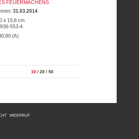
DES FEUERMACHENS
ermin:
31.03.2014
0 x 15,6 cm
6936-553-4
30,80 (A)
10
/
20
/
50
CHT
WIDERRUF