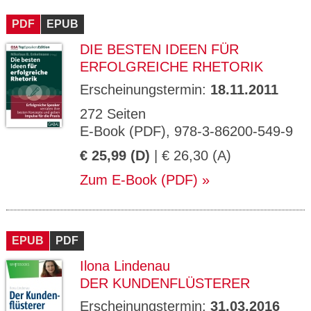
CMS_S
gabal-
Se
Wird für die Speicherung der Benutzer-
T
ESSION
verlag.
ssi
Session verwendet
T
PDF
_ID
EPUB
de
on
P
H
DIE BESTEN IDEEN FÜR
gabal-
Speichert den Zustimmungsstatus des
90
GV_CO
T
verlag.
Benutzers für Cookies auf der aktuellen
Ta
OKIES
T
ERFOLGREICHE RHETORIK
de
Domäne.
ge
P
Erscheinungstermin:
18.11.2011
272 Seiten
E-Book (PDF), 978-3-86200-549-9
€ 25,99 (D)
| € 26,30 (A)
Zum E-Book (PDF)
EPUB
PDF
Ilona Lindenau
DER KUNDENFLÜSTERER
Erscheinungstermin:
31.03.2016