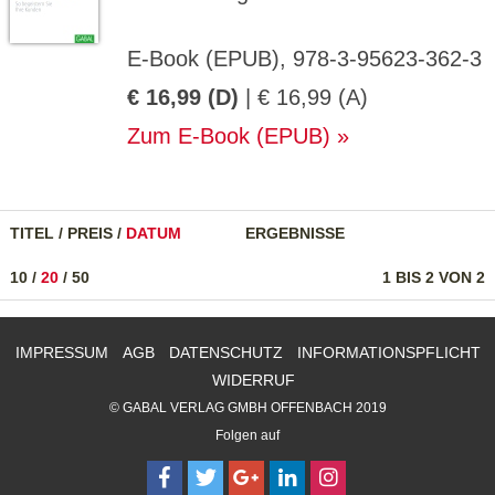
E-Book (EPUB), 978-3-95623-362-3
€ 16,99 (D)
| € 16,99 (A)
Zum E-Book (EPUB)
TITEL
/
PREIS
/
DATUM
ERGEBNISSE
10
/
20
/
50
1 BIS 2 VON 2
IMPRESSUM
AGB
DATENSCHUTZ
INFORMATIONSPFLICHT
WIDERRUF
© GABAL VERLAG GMBH OFFENBACH 2019
Folgen auf