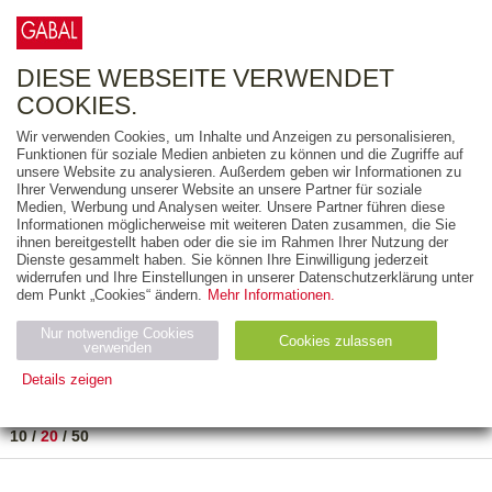
0
ARTIKEL
0.00 €
DIESE WEBSEITE VERWENDET
COOKIES.
Wir verwenden Cookies, um Inhalte und Anzeigen zu personalisieren,
FREITEXT
Funktionen für soziale Medien anbieten zu können und die Zugriffe auf
unsere Website zu analysieren. Außerdem geben wir Informationen zu
Ihrer Verwendung unserer Website an unsere Partner für soziale
AUSGABEART
Medien, Werbung und Analysen weiter. Unsere Partner führen diese
Informationen möglicherweise mit weiteren Daten zusammen, die Sie
AUS DER REIHE
ihnen bereitgestellt haben oder die sie im Rahmen Ihrer Nutzung der
Dienste gesammelt haben. Sie können Ihre Einwilligung jederzeit
widerrufen und Ihre Einstellungen in unserer Datenschutzerklärung unter
ZUM THEMA
dem Punkt „Cookies“ ändern.
Mehr Informationen.
Nur notwendige Cookies
Neuerscheinung
Bestseller
Cookies zulassen
suchen
verwenden
Details zeigen
TITEL
/
PREIS
/
DATUM
1 BIS 2 VON 2
Notwendig (2)
Statistiken (4)
Marketing (4)
10
/
20
/
50
Anbiet
Abl
Ty
Name
Zweck
er
auf
p
H