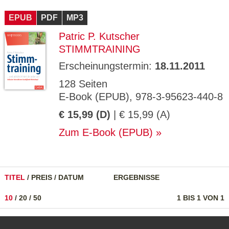
CMS_S
gabal-
Se
Wird für die Speicherung der Benutzer-
T
ESSION
verlag.
ssi
Session verwendet
T
EPUB
_ID
PDF
de
MP3
on
P
H
Patric P. Kutscher
gabal-
Speichert den Zustimmungsstatus des
90
GV_CO
T
verlag.
Benutzers für Cookies auf der aktuellen
Ta
OKIES
T
STIMMTRAINING
de
Domäne.
ge
P
Erscheinungstermin:
18.11.2011
128 Seiten
E-Book (EPUB), 978-3-95623-440-8
€ 15,99 (D)
| € 15,99 (A)
Zum E-Book (EPUB)
TITEL
/
PREIS
/
DATUM
ERGEBNISSE
10
/
20
/
50
1 BIS 1 VON 1