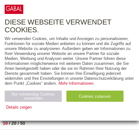
0
ARTIKEL
0.00 €
DIESE WEBSEITE VERWENDET
COOKIES.
Wir verwenden Cookies, um Inhalte und Anzeigen zu personalisieren,
FREITEXT
Funktionen für soziale Medien anbieten zu können und die Zugriffe auf
unsere Website zu analysieren. Außerdem geben wir Informationen zu
Ihrer Verwendung unserer Website an unsere Partner für soziale
AUSGABEART
Medien, Werbung und Analysen weiter. Unsere Partner führen diese
Informationen möglicherweise mit weiteren Daten zusammen, die Sie
AUS DER REIHE
ihnen bereitgestellt haben oder die sie im Rahmen Ihrer Nutzung der
Dienste gesammelt haben. Sie können Ihre Einwilligung jederzeit
widerrufen und Ihre Einstellungen in unserer Datenschutzerklärung unter
ZUM THEMA
dem Punkt „Cookies“ ändern.
Mehr Informationen.
Nur notwendige Cookies
Neuerscheinung
Bestseller
Cookies zulassen
suchen
verwenden
Details zeigen
TITEL
/
PREIS
/
DATUM
1 BIS 1 VON 1
Notwendig (2)
Statistiken (4)
Marketing (4)
10
/
20
/
50
Anbiet
Abl
Ty
Name
Zweck
er
auf
p
H