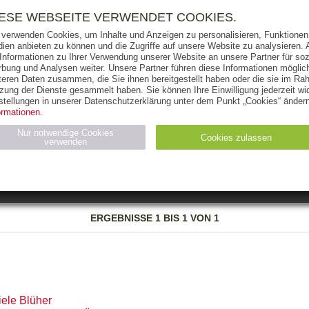
RIGHTS
PRESSE
HANDEL
FÜR UNTERNEHMEN
NEWSL
IESE WEBSEITE VERWENDET COOKIES.
 verwenden Cookies, um Inhalte und Anzeigen zu personalisieren, Funktionen 
ien anbieten zu können und die Zugriffe auf unsere Website zu analysieren
 Informationen zu Ihrer Verwendung unserer Website an unsere Partner für soz
bung und Analysen weiter. Unsere Partner führen diese Informationen möglic
THEMEN
AUTOREN
VERLAG
teren Daten zusammen, die Sie ihnen bereitgestellt haben oder die sie im Ra
zung der Dienste gesammelt haben. Sie können Ihre Einwilligung jederzeit wid
OKS
AUDIO-CDS
MP3
NON-BOOKS
stellungen in unserer Datenschutzerklärung unter dem Punkt „Cookies“ ändern
ormationen.
AUSGABEART
AUS DER REIHE
Nur notwendige Cookies
Cookies zulassen
verwenden
eller
Statistiken (4)
Marketing (4)
Anbieter
Zweck
ERGEBNISSE
1 BIS 1 VON 1
gabal-
N_ID
Wird für die Speicherung der Benutzer-Session verwendet
verlag.de
gabal-
Speichert den Zustimmungsstatus des Benutzers für Cookies
verlag.de
auf der aktuellen Domäne.
iele Blüher