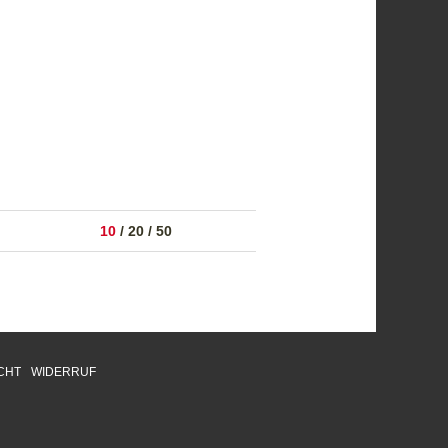
10
/
20
/
50
CHT
WIDERRUF