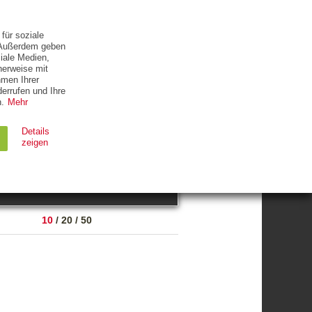
ETTER
KONTAKT
für soziale
. Außerdem geben
iale Medien,
herweise mit
hmen Ihrer
errufen und Ihre
.
Mehr
ZUM THEMA
Details
zeigen
suchen
Ablauf
Typ
10
/
20
/
50
Session
HTTP
90 Tage
HTTP