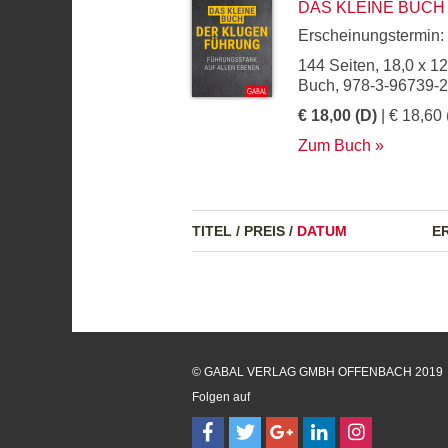
DAS KLEINE BUC
Erscheinungstermin:
144 Seiten, 18,0 x 1
Buch, 978-3-96739-
€ 18,00 (D)
| € 18,60 
Zum Buch
TITEL
/
PREIS
/
DATUM
E
© GABAL VERLAG GMBH OFFENBACH 2019
Folgen auf