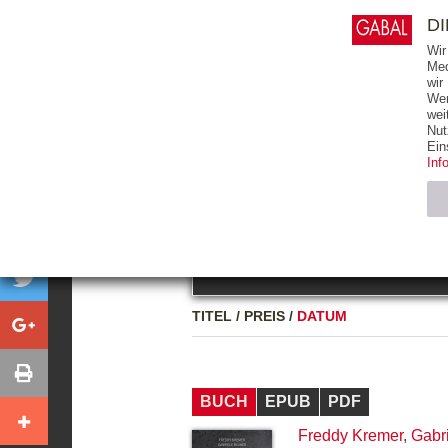
0
ARTIKEL
0.00 €
D
Wir
Med
wir
Wer
START
BÜCHER
wei
Nut
GESAMTVERZEICHNIS
BÜCHER
E-BO
Ein
Inf
FREITEXT
Neuerscheinung
Bests
Notwendig (2)
Name
TITEL
/
PREIS
/
DATUM
CMS_SESSIO
GV_COOKIES
BUCH
EPUB
PDF
Freddy Kremer
,
Gabr