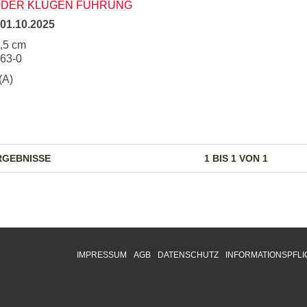
H DER KLUGEN FÜHRUNG
01.10.2025
2,5 cm
263-0
(A)
RGEBNISSE
1 BIS 1 VON 1
IMPRESSUM
AGB
DATENSCHUTZ
INFORMATIONSPFLI