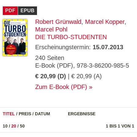
CMS_S
gabal-
Se
Wird für die Speicherung der Benutzer-
T
ESSION
verlag.
ssi
Session verwendet
T
PDF
_ID
EPUB
de
on
P
H
Robert Grünwald
,
Marcel Kopper
,
gabal-
Speichert den Zustimmungsstatus des
90
GV_CO
T
verlag.
Benutzers für Cookies auf der aktuellen
Ta
OKIES
T
Marcel Pohl
de
Domäne.
ge
P
DIE TURBO-STUDENTEN
Erscheinungstermin:
15.07.2013
240 Seiten
E-Book (PDF), 978-3-86200-985-5
€ 20,99 (D)
| € 20,99 (A)
Zum E-Book (PDF)
TITEL
/
PREIS
/
DATUM
ERGEBNISSE
10
/
20
/
50
1 BIS 1 VON 1