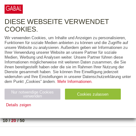
0
ARTIKEL
0.00 €
DIESE WEBSEITE VERWENDET
COOKIES.
Wir verwenden Cookies, um Inhalte und Anzeigen zu personalisieren,
FREITEXT
Funktionen für soziale Medien anbieten zu können und die Zugriffe auf
unsere Website zu analysieren. Außerdem geben wir Informationen zu
Ihrer Verwendung unserer Website an unsere Partner für soziale
AUSGABEART
Medien, Werbung und Analysen weiter. Unsere Partner führen diese
Informationen möglicherweise mit weiteren Daten zusammen, die Sie
AUS DER REIHE
ihnen bereitgestellt haben oder die sie im Rahmen Ihrer Nutzung der
Dienste gesammelt haben. Sie können Ihre Einwilligung jederzeit
widerrufen und Ihre Einstellungen in unserer Datenschutzerklärung unter
ZUM THEMA
dem Punkt „Cookies“ ändern.
Mehr Informationen.
Nur notwendige Cookies
Neuerscheinung
Bestseller
Cookies zulassen
suchen
verwenden
Details zeigen
TITEL
/
PREIS
/
DATUM
1 BIS 1 VON 1
Notwendig (2)
Statistiken (4)
Marketing (4)
10
/
20
/
50
Anbiet
Abl
Ty
Name
Zweck
er
auf
p
H