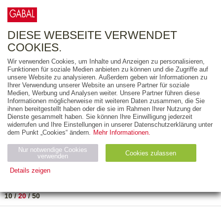
0
ARTIKEL
0.00 €
DIESE WEBSEITE VERWENDET
COOKIES.
Wir verwenden Cookies, um Inhalte und Anzeigen zu personalisieren,
FREITEXT
Funktionen für soziale Medien anbieten zu können und die Zugriffe auf
unsere Website zu analysieren. Außerdem geben wir Informationen zu
Ihrer Verwendung unserer Website an unsere Partner für soziale
AUSGABEART
Medien, Werbung und Analysen weiter. Unsere Partner führen diese
Informationen möglicherweise mit weiteren Daten zusammen, die Sie
AUS DER REIHE
ihnen bereitgestellt haben oder die sie im Rahmen Ihrer Nutzung der
Dienste gesammelt haben. Sie können Ihre Einwilligung jederzeit
widerrufen und Ihre Einstellungen in unserer Datenschutzerklärung unter
ZUM THEMA
dem Punkt „Cookies“ ändern.
Mehr Informationen.
Nur notwendige Cookies
Neuerscheinung
Bestseller
Cookies zulassen
suchen
verwenden
Details zeigen
TITEL
/
PREIS
/
DATUM
1 BIS 2 VON 2
Notwendig (2)
Statistiken (4)
Marketing (4)
10
/
20
/
50
Anbiet
Abl
Ty
Name
Zweck
er
auf
p
H