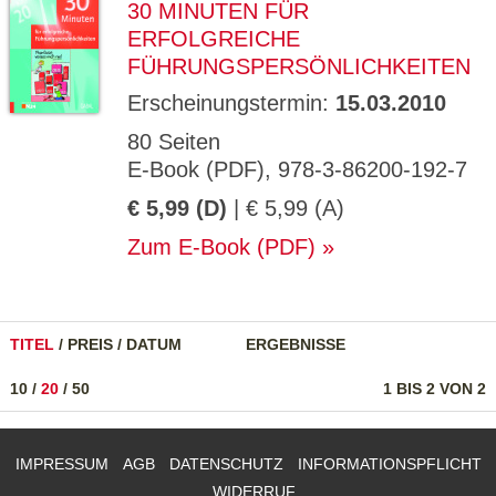
30 MINUTEN FÜR
ERFOLGREICHE
FÜHRUNGSPERSÖNLICHKEITEN
Erscheinungstermin:
15.03.2010
80 Seiten
E-Book (PDF), 978-3-86200-192-7
€ 5,99 (D)
| € 5,99 (A)
Zum E-Book (PDF)
TITEL
/
PREIS
/
DATUM
ERGEBNISSE
10
/
20
/
50
1 BIS 2 VON 2
IMPRESSUM
AGB
DATENSCHUTZ
INFORMATIONSPFLICHT
WIDERRUF