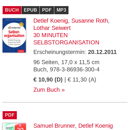
CMS_S
gabal-
Se
Wird für die Speicherung der Benutzer-
T
ESSION
verlag.
ssi
Session verwendet
T
BUCH
_ID
EPUB
de
PDF
MP3
on
P
H
Detlef Koenig
,
Susanne Roth
,
gabal-
Speichert den Zustimmungsstatus des
90
GV_CO
T
verlag.
Benutzers für Cookies auf der aktuellen
Ta
OKIES
T
Lothar Seiwert
de
Domäne.
ge
P
30 MINUTEN
SELBSTORGANISATION
Erscheinungstermin:
20.12.2011
96 Seiten, 17,0 x 11,5 cm
Buch, 978-3-86936-300-4
€ 10,90 (D)
| € 11,30 (A)
Zum Buch
PDF
Samuel Brunner
,
Detlef Koenig