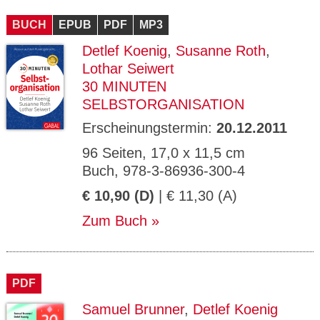
CMS_S
gabal-
Se
Wird für die Speicherung der Benutzer-
T
ESSION
verlag.
ssi
Session verwendet
T
BUCH
_ID
EPUB
de
PDF
MP3
on
P
H
Detlef Koenig
,
Susanne Roth
,
gabal-
Speichert den Zustimmungsstatus des
90
GV_CO
T
verlag.
Benutzers für Cookies auf der aktuellen
Ta
OKIES
T
Lothar Seiwert
de
Domäne.
ge
P
30 MINUTEN
SELBSTORGANISATION
Erscheinungstermin:
20.12.2011
96 Seiten, 17,0 x 11,5 cm
Buch, 978-3-86936-300-4
€ 10,90 (D)
| € 11,30 (A)
Zum Buch
PDF
Samuel Brunner
,
Detlef Koenig