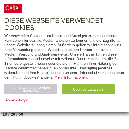
0
ARTIKEL
0.00 €
DIESE WEBSEITE VERWENDET
COOKIES.
Wir verwenden Cookies, um Inhalte und Anzeigen zu personalisieren,
FREITEXT
Funktionen für soziale Medien anbieten zu können und die Zugriffe auf
unsere Website zu analysieren. Außerdem geben wir Informationen zu
Ihrer Verwendung unserer Website an unsere Partner für soziale
AUSGABEART
Medien, Werbung und Analysen weiter. Unsere Partner führen diese
Informationen möglicherweise mit weiteren Daten zusammen, die Sie
AUS DER REIHE
ihnen bereitgestellt haben oder die sie im Rahmen Ihrer Nutzung der
Dienste gesammelt haben. Sie können Ihre Einwilligung jederzeit
widerrufen und Ihre Einstellungen in unserer Datenschutzerklärung unter
ZUM THEMA
dem Punkt „Cookies“ ändern.
Mehr Informationen.
Nur notwendige Cookies
Neuerscheinung
Bestseller
Cookies zulassen
suchen
verwenden
Details zeigen
TITEL
/
PREIS
/
DATUM
1 BIS 2 VON 2
Notwendig (2)
Statistiken (4)
Marketing (4)
10
/
20
/
50
Anbiet
Abl
Ty
Name
Zweck
er
auf
p
H