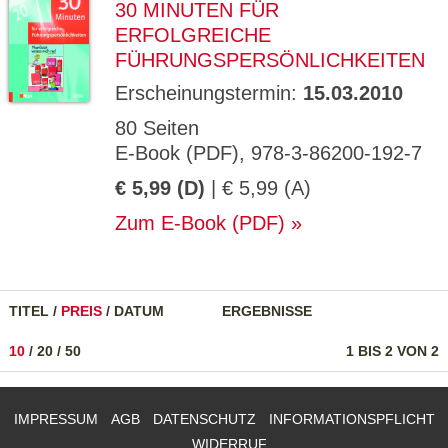
30 MINUTEN FÜR
ERFOLGREICHE
FÜHRUNGSPERSÖNLICHKEITEN
Erscheinungstermin:
15.03.2010
80 Seiten
E-Book (PDF), 978-3-86200-192-7
€ 5,99 (D)
| € 5,99 (A)
Zum E-Book (PDF)
TITEL
/
PREIS
/
DATUM
ERGEBNISSE
10
/
20
/
50
1 BIS 2 VON 2
IMPRESSUM
AGB
DATENSCHUTZ
INFORMATIONSPFLICHT
WIDERRUF