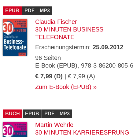
CMS_S
gabal-
Se
Wird für die Speicherung der Benutzer-
T
ESSION
verlag.
ssi
Session verwendet
T
EPUB
_ID
PDF
de
MP3
on
P
H
Claudia Fischer
gabal-
Speichert den Zustimmungsstatus des
90
GV_CO
T
verlag.
Benutzers für Cookies auf der aktuellen
Ta
OKIES
T
30 MINUTEN BUSINESS-
de
Domäne.
ge
P
TELEFONATE
Erscheinungstermin:
25.09.2012
96 Seiten
E-Book (EPUB), 978-3-86200-805-6
€ 7,99 (D)
| € 7,99 (A)
Zum E-Book (EPUB)
BUCH
EPUB
PDF
MP3
Martin Wehrle
30 MINUTEN KARRIERESPRUNG