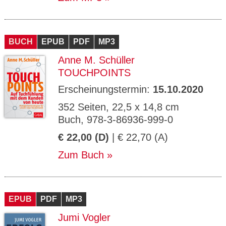
BUCH
EPUB
PDF
MP3
Anne M. Schüller
TOUCHPOINTS
Erscheinungstermin:
15.10.2020
352 Seiten, 22,5 x 14,8 cm
Buch, 978-3-86936-999-0
€ 22,00 (D)
| € 22,70 (A)
Zum Buch
EPUB
PDF
MP3
Jumi Vogler