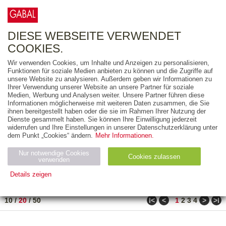
0
ARTIKEL
0.00 €
DIESE WEBSEITE VERWENDET
COOKIES.
Wir verwenden Cookies, um Inhalte und Anzeigen zu personalisieren,
FREITEXT
Funktionen für soziale Medien anbieten zu können und die Zugriffe auf
unsere Website zu analysieren. Außerdem geben wir Informationen zu
Ihrer Verwendung unserer Website an unsere Partner für soziale
AUSGABEART
Medien, Werbung und Analysen weiter. Unsere Partner führen diese
Informationen möglicherweise mit weiteren Daten zusammen, die Sie
AUS DER REIHE
ihnen bereitgestellt haben oder die sie im Rahmen Ihrer Nutzung der
Dienste gesammelt haben. Sie können Ihre Einwilligung jederzeit
widerrufen und Ihre Einstellungen in unserer Datenschutzerklärung unter
ZUM THEMA
dem Punkt „Cookies“ ändern.
Mehr Informationen.
Nur notwendige Cookies
Neuerscheinung
Bestseller
Cookies zulassen
suchen
verwenden
Details zeigen
TITEL
/
PREIS
/
DATUM
11 BIS 30 VON 69
Notwendig (2)
Statistiken (4)
Marketing (4)
ǀ<
<
>
>ǀ
10
/
20
/
50
1
2
3
4
Anbiet
Abl
Ty
Name
Zweck
er
auf
p
H