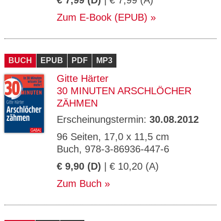
€ 7,99 (D)
| € 7,99 (A)
Zum E-Book (EPUB)
BUCH
EPUB
PDF
MP3
Gitte Härter
30 MINUTEN ARSCHLÖCHER
ZÄHMEN
Erscheinungstermin:
30.08.2012
96 Seiten, 17,0 x 11,5 cm
Buch, 978-3-86936-447-6
€ 9,90 (D)
| € 10,20 (A)
Zum Buch