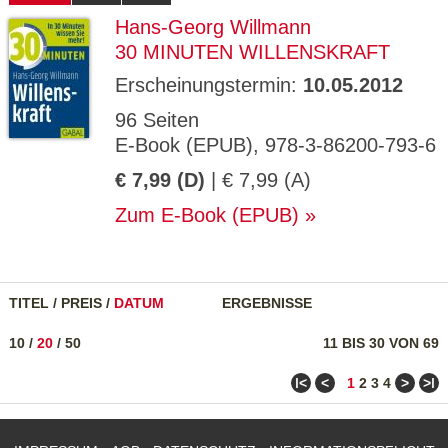
Hans-Georg Willmann
30 MINUTEN WILLENSKRAFT
Erscheinungstermin:
10.05.2012
96 Seiten
E-Book (EPUB), 978-3-86200-793-6
€ 7,99 (D)
| € 7,99 (A)
Zum E-Book (EPUB)
TITEL
/
PREIS
/
DATUM
ERGEBNISSE
10
/
20
/
50
11 BIS 30 VON 69
ǀ<
<
>
>ǀ
1
2
3
4