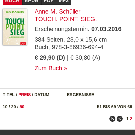
BUCH
EPUB
PDF
MP3
Anne M. Schüller
TOUCH. POINT. SIEG.
Erscheinungstermin:
07.03.2016
384 Seiten, 23,0 x 15,6 cm
Buch, 978-3-86936-694-4
€ 29,90 (D)
| € 30,80 (A)
Zum Buch
TITEL
/
PREIS
/
DATUM
ERGEBNISSE
10
/
20
/
50
51 BIS 69 VON 69
ǀ<
<
1
2