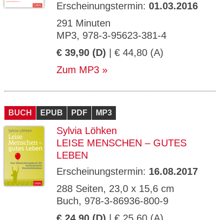
Erscheinungstermin:
01.03.2016
291 Minuten
MP3, 978-3-95623-381-4
€ 39,90 (D)
| € 44,80 (A)
Zum MP3
BUCH
EPUB
PDF
MP3
Sylvia Löhken
LEISE MENSCHEN – GUTES
LEBEN
Erscheinungstermin:
16.08.2017
288 Seiten, 23,0 x 15,6 cm
Buch, 978-3-86936-800-9
€ 24,90 (D)
| € 25,60 (A)