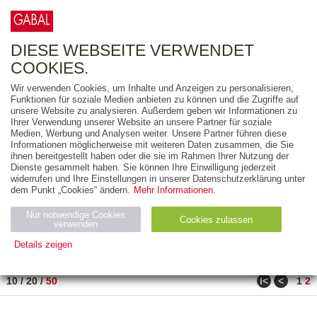
0
ARTIKEL
0.00 €
DIESE WEBSEITE VERWENDET
COOKIES.
Wir verwenden Cookies, um Inhalte und Anzeigen zu personalisieren,
FREITEXT
Funktionen für soziale Medien anbieten zu können und die Zugriffe auf
unsere Website zu analysieren. Außerdem geben wir Informationen zu
Ihrer Verwendung unserer Website an unsere Partner für soziale
AUSGABEART
Medien, Werbung und Analysen weiter. Unsere Partner führen diese
Informationen möglicherweise mit weiteren Daten zusammen, die Sie
AUS DER REIHE
ihnen bereitgestellt haben oder die sie im Rahmen Ihrer Nutzung der
Dienste gesammelt haben. Sie können Ihre Einwilligung jederzeit
widerrufen und Ihre Einstellungen in unserer Datenschutzerklärung unter
ZUM THEMA
dem Punkt „Cookies“ ändern.
Mehr Informationen.
Nur notwendige Cookies
Neuerscheinung
Bestseller
Cookies zulassen
suchen
verwenden
Details zeigen
TITEL
/
PREIS
/
DATUM
51 BIS 69 VON 69
Notwendig (2)
Statistiken (4)
Marketing (4)
ǀ<
<
10
/
20
/
50
1
2
Anbiet
Abl
Ty
Name
Zweck
er
auf
p
H