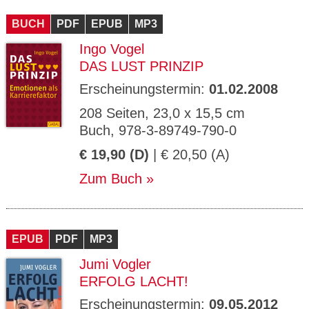
CMS_S
gabal-
Se
Wird für die Speicherung der Benutzer-
T
ESSION
verlag.
ssi
Session verwendet
T
BUCH
_ID
PDF
de
EPUB
MP3
on
P
H
Ingo Vogel
gabal-
Speichert den Zustimmungsstatus des
90
GV_CO
T
verlag.
Benutzers für Cookies auf der aktuellen
Ta
OKIES
T
DAS LUST PRINZIP
de
Domäne.
ge
P
Erscheinungstermin:
01.02.2008
208 Seiten, 23,0 x 15,5 cm
Buch, 978-3-89749-790-0
€ 19,90 (D)
| € 20,50 (A)
Zum Buch
EPUB
PDF
MP3
Jumi Vogler
ERFOLG LACHT!
Erscheinungstermin:
09.05.2012