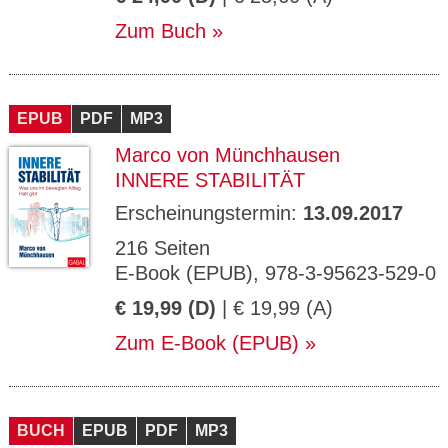
Zum Buch
EPUB
PDF
MP3
Marco von Münchhausen
INNERE STABILITÄT
Erscheinungstermin:
13.09.2017
216 Seiten
E-Book (EPUB), 978-3-95623-529-0
€ 19,99 (D)
| € 19,99 (A)
Zum E-Book (EPUB)
BUCH
EPUB
PDF
MP3