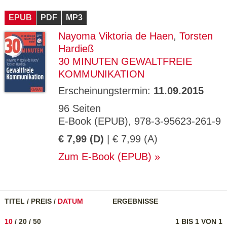
CMS_S
gabal-
Se
Wird für die Speicherung der Benutzer-
T
ESSION
verlag.
ssi
Session verwendet
T
EPUB
_ID
PDF
de
MP3
on
P
H
Nayoma Viktoria de Haen
,
Torsten
gabal-
Speichert den Zustimmungsstatus des
90
GV_CO
T
verlag.
Benutzers für Cookies auf der aktuellen
Ta
OKIES
T
Hardieß
de
Domäne.
ge
P
30 MINUTEN GEWALTFREIE
KOMMUNIKATION
Erscheinungstermin:
11.09.2015
96 Seiten
E-Book (EPUB), 978-3-95623-261-9
€ 7,99 (D)
| € 7,99 (A)
Zum E-Book (EPUB)
TITEL
/
PREIS
/
DATUM
ERGEBNISSE
10
/
20
/
50
1 BIS 1 VON 1