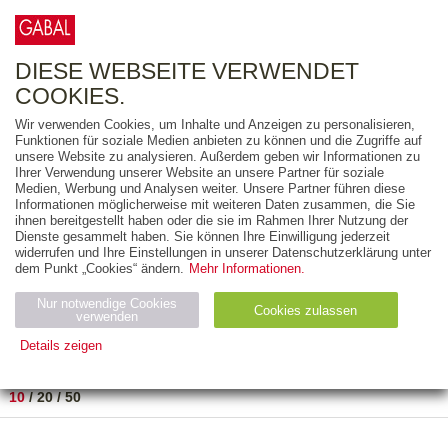
0
ARTIKEL
0.00 €
DIESE WEBSEITE VERWENDET
COOKIES.
Wir verwenden Cookies, um Inhalte und Anzeigen zu personalisieren,
FREITEXT
Funktionen für soziale Medien anbieten zu können und die Zugriffe auf
unsere Website zu analysieren. Außerdem geben wir Informationen zu
Ihrer Verwendung unserer Website an unsere Partner für soziale
AUSGABEART
Medien, Werbung und Analysen weiter. Unsere Partner führen diese
Informationen möglicherweise mit weiteren Daten zusammen, die Sie
AUS DER REIHE
ihnen bereitgestellt haben oder die sie im Rahmen Ihrer Nutzung der
Dienste gesammelt haben. Sie können Ihre Einwilligung jederzeit
widerrufen und Ihre Einstellungen in unserer Datenschutzerklärung unter
ZUM THEMA
dem Punkt „Cookies“ ändern.
Mehr Informationen.
Nur notwendige Cookies
Neuerscheinung
Bestseller
Cookies zulassen
suchen
verwenden
Details zeigen
TITEL
/
PREIS
/
DATUM
1 BIS 1 VON 1
Notwendig (2)
Statistiken (4)
Marketing (4)
10
/
20
/
50
Anbiet
Abl
Ty
Name
Zweck
er
auf
p
H