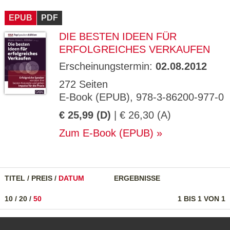
CMS_S
gabal-
Se
Wird für die Speicherung der Benutzer-
T
ESSION
verlag.
ssi
Session verwendet
T
EPUB
_ID
PDF
de
on
P
H
DIE BESTEN IDEEN FÜR
gabal-
Speichert den Zustimmungsstatus des
90
GV_CO
T
verlag.
Benutzers für Cookies auf der aktuellen
Ta
OKIES
T
ERFOLGREICHES VERKAUFEN
de
Domäne.
ge
P
Erscheinungstermin:
02.08.2012
272 Seiten
E-Book (EPUB), 978-3-86200-977-0
€ 25,99 (D)
| € 26,30 (A)
Zum E-Book (EPUB)
TITEL
/
PREIS
/
DATUM
ERGEBNISSE
10
/
20
/
50
1 BIS 1 VON 1