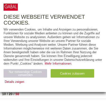
0
ARTIKEL
0.00 €
DIESE WEBSEITE VERWENDET
COOKIES.
Wir verwenden Cookies, um Inhalte und Anzeigen zu personalisieren,
FREITEXT
Funktionen für soziale Medien anbieten zu können und die Zugriffe auf
unsere Website zu analysieren. Außerdem geben wir Informationen zu
Ihrer Verwendung unserer Website an unsere Partner für soziale
AUSGABEART
Medien, Werbung und Analysen weiter. Unsere Partner führen diese
Informationen möglicherweise mit weiteren Daten zusammen, die Sie
AUS DER REIHE
ihnen bereitgestellt haben oder die sie im Rahmen Ihrer Nutzung der
Dienste gesammelt haben. Sie können Ihre Einwilligung jederzeit
widerrufen und Ihre Einstellungen in unserer Datenschutzerklärung unter
ZUM THEMA
dem Punkt „Cookies“ ändern.
Mehr Informationen.
Nur notwendige Cookies
Neuerscheinung
Bestseller
Cookies zulassen
suchen
verwenden
Details zeigen
TITEL
/
PREIS
/
DATUM
1 BIS 1 VON 1
Notwendig (2)
Statistiken (4)
Marketing (4)
10
/
20
/
50
Anbiet
Abl
Ty
Name
Zweck
er
auf
p
H