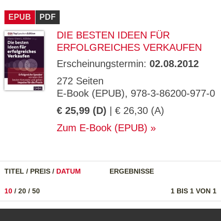
CMS_S
gabal-
Se
Wird für die Speicherung der Benutzer-
T
ESSION
verlag.
ssi
Session verwendet
T
EPUB
_ID
PDF
de
on
P
H
DIE BESTEN IDEEN FÜR
gabal-
Speichert den Zustimmungsstatus des
90
GV_CO
T
verlag.
Benutzers für Cookies auf der aktuellen
Ta
OKIES
T
ERFOLGREICHES VERKAUFEN
de
Domäne.
ge
P
Erscheinungstermin:
02.08.2012
272 Seiten
E-Book (EPUB), 978-3-86200-977-0
€ 25,99 (D)
| € 26,30 (A)
Zum E-Book (EPUB)
TITEL
/
PREIS
/
DATUM
ERGEBNISSE
10
/
20
/
50
1 BIS 1 VON 1