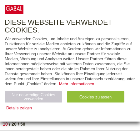
0
ARTIKEL
0.00 €
DIESE WEBSEITE VERWENDET
COOKIES.
Wir verwenden Cookies, um Inhalte und Anzeigen zu personalisieren,
FREITEXT
Funktionen für soziale Medien anbieten zu können und die Zugriffe auf
unsere Website zu analysieren. Außerdem geben wir Informationen zu
Ihrer Verwendung unserer Website an unsere Partner für soziale
AUSGABEART
Medien, Werbung und Analysen weiter. Unsere Partner führen diese
Informationen möglicherweise mit weiteren Daten zusammen, die Sie
AUS DER REIHE
ihnen bereitgestellt haben oder die sie im Rahmen Ihrer Nutzung der
Dienste gesammelt haben. Sie können Ihre Einwilligung jederzeit
widerrufen und Ihre Einstellungen in unserer Datenschutzerklärung unter
ZUM THEMA
dem Punkt „Cookies“ ändern.
Mehr Informationen.
Nur notwendige Cookies
Neuerscheinung
Bestseller
Cookies zulassen
suchen
verwenden
Details zeigen
TITEL
/
PREIS
/
DATUM
1 BIS 1 VON 1
Notwendig (2)
Statistiken (4)
Marketing (4)
10
/
20
/
50
Anbiet
Abl
Ty
Name
Zweck
er
auf
p
H