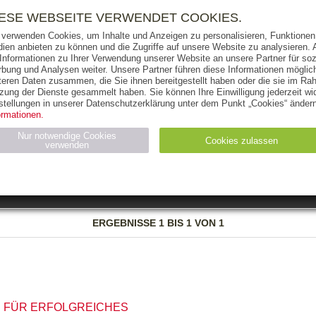
RIGHTS
PRESSE
HANDEL
FÜR UNTERNEHMEN
NEWSL
IESE WEBSEITE VERWENDET COOKIES.
 verwenden Cookies, um Inhalte und Anzeigen zu personalisieren, Funktionen 
ien anbieten zu können und die Zugriffe auf unsere Website zu analysieren
 Informationen zu Ihrer Verwendung unserer Website an unsere Partner für soz
bung und Analysen weiter. Unsere Partner führen diese Informationen möglic
THEMEN
AUTOREN
VERLAG
teren Daten zusammen, die Sie ihnen bereitgestellt haben oder die sie im Ra
zung der Dienste gesammelt haben. Sie können Ihre Einwilligung jederzeit wid
OKS
AUDIO-CDS
MP3
NON-BOOKS
stellungen in unserer Datenschutzerklärung unter dem Punkt „Cookies“ ändern
ormationen.
AUSGABEART
AUS DER REIHE
Nur notwendige Cookies
Cookies zulassen
verwenden
eller
Statistiken (4)
Marketing (4)
Anbieter
Zweck
ERGEBNISSE
1 BIS 1 VON 1
gabal-
N_ID
Wird für die Speicherung der Benutzer-Session verwendet
verlag.de
gabal-
Speichert den Zustimmungsstatus des Benutzers für Cookies
verlag.de
auf der aktuellen Domäne.
N FÜR ERFOLGREICHES