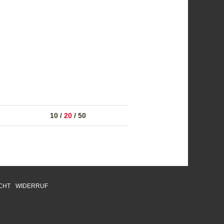
10
/
20
/
50
CHT
WIDERRUF