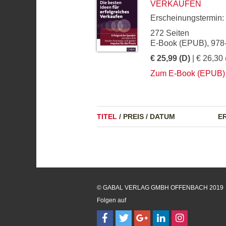
VERKAUFEN
Erscheinungstermin:
272 Seiten
E-Book (EPUB), 978
€ 25,99 (D)
| € 26,30 
Zum E-Book (EPUB)
TITEL
/
PREIS
/
DATUM
E
© GABAL VERLAG GMBH OFFENBACH 2019
Folgen auf