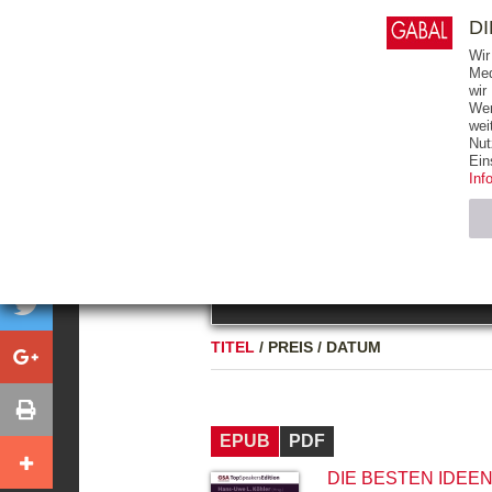
0
ARTIKEL
0.00 €
D
Wir
Med
wir
Wer
START
BÜCHER
wei
Nut
GESAMTVERZEICHNIS
BÜCHER
E-BO
Ein
Inf
FREITEXT
Neuerscheinung
Bests
Notwendig (2)
Name
TITEL
/
PREIS
/
DATUM
CMS_SESSIO
GV_COOKIES
EPUB
PDF
DIE BESTEN IDEE