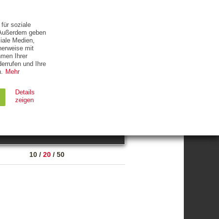
ETTER
KONTAKT
für soziale
. Außerdem geben
iale Medien,
herweise mit
hmen Ihrer
errufen und Ihre
.
Mehr
ZUM THEMA
Details
zeigen
suchen
Ablauf
Typ
10
/
20
/
50
Session
HTTP
90 Tage
HTTP