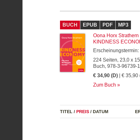
BUCH
EPUB
PDF
MP3
Oona Horx Strathern
KINDNESS ECONO
Erscheinungstermin:
224 Seiten, 23,0 x 1
Buch, 978-3-96739-
€ 34,90 (D)
| € 35,90 
Zum Buch
TITEL
/
PREIS
/
DATUM
E