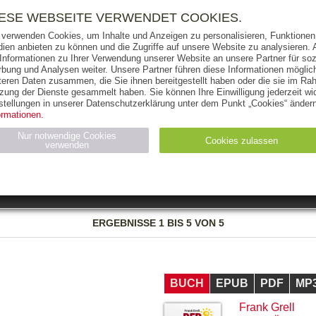
RIGHTS
PRESSE
HANDEL
FÜR UNTERNEHMEN
NEWSL
IESE WEBSEITE VERWENDET COOKIES.
 verwenden Cookies, um Inhalte und Anzeigen zu personalisieren, Funktionen 
ien anbieten zu können und die Zugriffe auf unsere Website zu analysieren
 Informationen zu Ihrer Verwendung unserer Website an unsere Partner für soz
bung und Analysen weiter. Unsere Partner führen diese Informationen möglic
THEMEN
AUTOREN
VERLAG
teren Daten zusammen, die Sie ihnen bereitgestellt haben oder die sie im Ra
zung der Dienste gesammelt haben. Sie können Ihre Einwilligung jederzeit wid
OKS
AUDIO-CDS
MP3
NON-BOOKS
stellungen in unserer Datenschutzerklärung unter dem Punkt „Cookies“ ändern
ormationen.
AUSGABEART
AUS DER REIHE
Nur notwendige Cookies
Cookies zulassen
verwenden
eller
Statistiken (4)
Marketing (4)
Anbieter
Zweck
ERGEBNISSE
1 BIS 5 VON 5
gabal-
N_ID
Wird für die Speicherung der Benutzer-Session verwendet
verlag.de
gabal-
Speichert den Zustimmungsstatus des Benutzers für Cookies
verlag.de
auf der aktuellen Domäne.
BUCH
EPUB
PDF
MP
Frank Grell