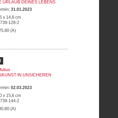
E URLAUB DEINES LEBENS
ermin:
31.01.2023
5 x 14,8 cm
6739-128-2
25,80 (A)
3
utius
SKUNST IN UNSICHEREN
ermin:
02.03.2023
0 x 15,6 cm
6739-144-2
30,80 (A)