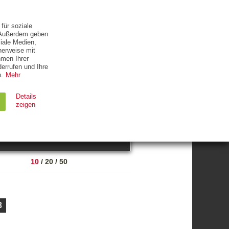
ETTER
KONTAKT
für soziale
. Außerdem geben
iale Medien,
herweise mit
hmen Ihrer
errufen und Ihre
.
Mehr
ZUM THEMA
Details
zeigen
suchen
Ablauf
Typ
10
/
20
/
50
Session
HTTP
90 Tage
HTTP
3