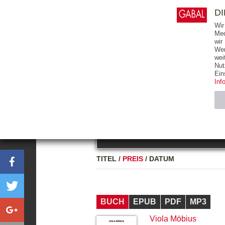
0
ARTIKEL
0.00 €
D
Wir
Med
wir
Wer
START
BÜCHER
wei
Nut
GESAMTVERZEICHNIS
BÜCHER
E-BO
Ein
Inf
FREITEXT
Neuerscheinung
Bests
Notwendig (2)
Name
TITEL
/
PREIS
/
DATUM
CMS_SESSIO
GV_COOKIES
BUCH
EPUB
PDF
MP3
Viola Möbius