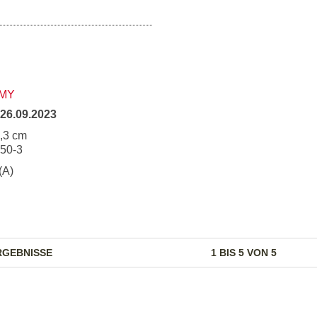
MY
26.09.2023
5,3 cm
150-3
(A)
RGEBNISSE
1 BIS 5 VON 5