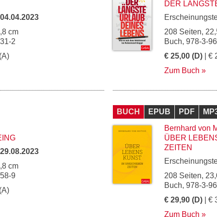
DER LÄNGST
04.04.2023
Erscheinungst
4,8 cm
208 Seiten, 22,
131-2
Buch, 978-3-9
(A)
€ 25,00 (D)
| € 
Zum Buch
BUCH
EPUB
PDF
MP
Bernhard von M
EING
ÜBER LEBEN
ZEITEN
29.08.2023
Erscheinungst
4,8 cm
158-9
208 Seiten, 23,
Buch, 978-3-9
(A)
€ 29,90 (D)
| € 
Zum Buch