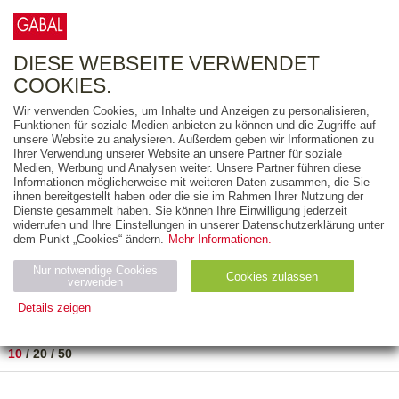
0
ARTIKEL
0.00 €
DIESE WEBSEITE VERWENDET
COOKIES.
Wir verwenden Cookies, um Inhalte und Anzeigen zu personalisieren,
FREITEXT
Funktionen für soziale Medien anbieten zu können und die Zugriffe auf
unsere Website zu analysieren. Außerdem geben wir Informationen zu
Ihrer Verwendung unserer Website an unsere Partner für soziale
AUSGABEART
Medien, Werbung und Analysen weiter. Unsere Partner führen diese
Informationen möglicherweise mit weiteren Daten zusammen, die Sie
AUS DER REIHE
ihnen bereitgestellt haben oder die sie im Rahmen Ihrer Nutzung der
Dienste gesammelt haben. Sie können Ihre Einwilligung jederzeit
widerrufen und Ihre Einstellungen in unserer Datenschutzerklärung unter
ZUM THEMA
dem Punkt „Cookies“ ändern.
Mehr Informationen.
Nur notwendige Cookies
Neuerscheinung
Bestseller
Cookies zulassen
suchen
verwenden
Details zeigen
TITEL
/
PREIS
/
DATUM
1 BIS 1 VON 1
Notwendig (2)
Statistiken (4)
Marketing (4)
10
/
20
/
50
Anbiet
Abl
Ty
Name
Zweck
er
auf
p
H