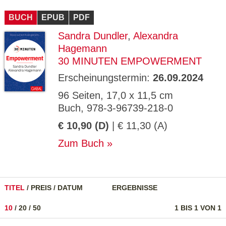
CMS_S
gabal-
Se
Wird für die Speicherung der Benutzer-
T
ESSION
verlag.
ssi
Session verwendet
T
BUCH
_ID
EPUB
de
PDF
on
P
H
Sandra Dundler
,
Alexandra
gabal-
Speichert den Zustimmungsstatus des
90
GV_CO
T
verlag.
Benutzers für Cookies auf der aktuellen
Ta
OKIES
T
Hagemann
de
Domäne.
ge
P
30 MINUTEN EMPOWERMENT
Erscheinungstermin:
26.09.2024
96 Seiten, 17,0 x 11,5 cm
Buch, 978-3-96739-218-0
€ 10,90 (D)
| € 11,30 (A)
Zum Buch
TITEL
/
PREIS
/
DATUM
ERGEBNISSE
10
/
20
/
50
1 BIS 1 VON 1