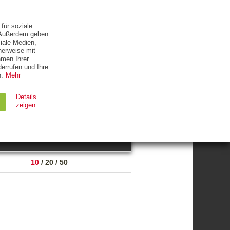
ETTER
KONTAKT
für soziale
. Außerdem geben
iale Medien,
herweise mit
hmen Ihrer
errufen und Ihre
.
Mehr
ZUM THEMA
Details
zeigen
suchen
Ablauf
Typ
10
/
20
/
50
Session
HTTP
90 Tage
HTTP