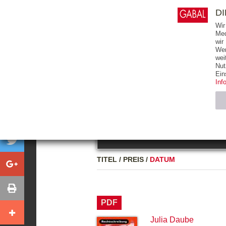
0
ARTIKEL
0.00 €
D
Wir
Med
wir
Wer
START
BÜCHER
wei
Nut
GESAMTVERZEICHNIS
BÜCHER
E-BO
Ein
Inf
FREITEXT
Neuerscheinung
Bests
Notwendig (2)
Name
TITEL
/
PREIS
/
DATUM
CMS_SESSIO
GV_COOKIES
PDF
Julia Daube