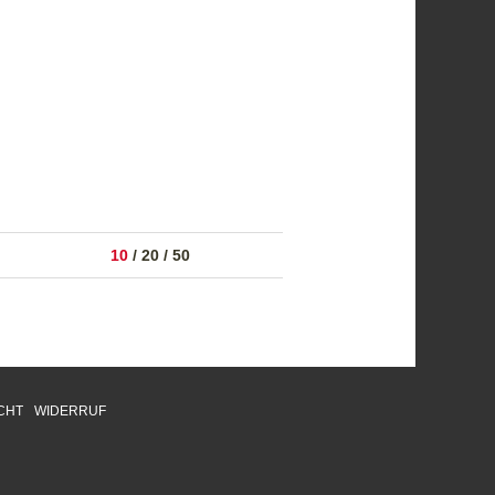
10
/
20
/
50
CHT
WIDERRUF