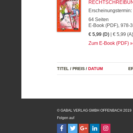
RECHTSCHREIBUNG 
Erscheinungstermin:
64 Seiten
E-Book (PDF), 978-
€ 5,99 (D)
| € 5,99 (A
Zum E-Book (PDF)
TITEL
/
PREIS
/
DATUM
E
© GABAL VERLAG GMBH OFFENBACH 2019
Folgen auf