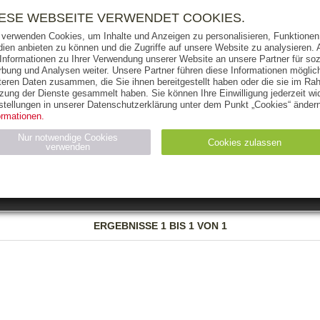
RIGHTS
PRESSE
HANDEL
FÜR UNTERNEHMEN
NEWSL
IESE WEBSEITE VERWENDET COOKIES.
 verwenden Cookies, um Inhalte und Anzeigen zu personalisieren, Funktionen 
ien anbieten zu können und die Zugriffe auf unsere Website zu analysieren
 Informationen zu Ihrer Verwendung unserer Website an unsere Partner für soz
bung und Analysen weiter. Unsere Partner führen diese Informationen möglic
THEMEN
AUTOREN
VERLAG
teren Daten zusammen, die Sie ihnen bereitgestellt haben oder die sie im Ra
zung der Dienste gesammelt haben. Sie können Ihre Einwilligung jederzeit wid
OKS
AUDIO-CDS
MP3
NON-BOOKS
stellungen in unserer Datenschutzerklärung unter dem Punkt „Cookies“ ändern
ormationen.
AUSGABEART
AUS DER REIHE
Nur notwendige Cookies
Cookies zulassen
verwenden
eller
Statistiken (4)
Marketing (4)
Anbieter
Zweck
ERGEBNISSE
1 BIS 1 VON 1
gabal-
N_ID
Wird für die Speicherung der Benutzer-Session verwendet
verlag.de
gabal-
Speichert den Zustimmungsstatus des Benutzers für Cookies
verlag.de
auf der aktuellen Domäne.