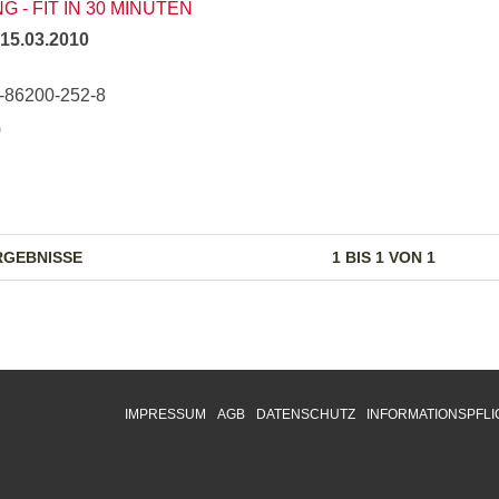
- FIT IN 30 MINUTEN
15.03.2010
3-86200-252-8
)
RGEBNISSE
1 BIS 1 VON 1
IMPRESSUM
AGB
DATENSCHUTZ
INFORMATIONSPFLI