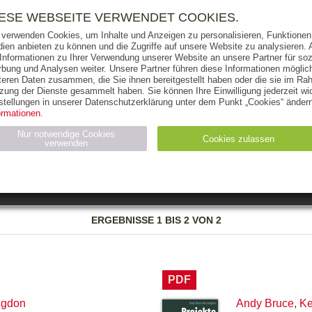
RIGHTS
PRESSE
HANDEL
FÜR UNTERNEHMEN
NEWSL
IESE WEBSEITE VERWENDET COOKIES.
 verwenden Cookies, um Inhalte und Anzeigen zu personalisieren, Funktionen 
ien anbieten zu können und die Zugriffe auf unsere Website zu analysieren
 Informationen zu Ihrer Verwendung unserer Website an unsere Partner für soz
bung und Analysen weiter. Unsere Partner führen diese Informationen möglic
THEMEN
AUTOREN
VERLAG
teren Daten zusammen, die Sie ihnen bereitgestellt haben oder die sie im Ra
zung der Dienste gesammelt haben. Sie können Ihre Einwilligung jederzeit wid
OKS
AUDIO-CDS
MP3
NON-BOOKS
stellungen in unserer Datenschutzerklärung unter dem Punkt „Cookies“ ändern
ormationen.
AUSGABEART
AUS DER REIHE
Nur notwendige Cookies
Cookies zulassen
verwenden
eller
Statistiken (4)
Marketing (4)
Anbieter
Zweck
ERGEBNISSE
1 BIS 2 VON 2
gabal-
N_ID
Wird für die Speicherung der Benutzer-Session verwendet
verlag.de
gabal-
Speichert den Zustimmungsstatus des Benutzers für Cookies
verlag.de
auf der aktuellen Domäne.
PDF
ngdon
Andy Bruce
,
Ke