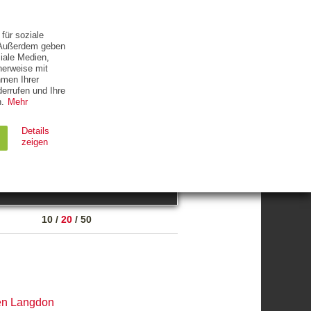
ETTER
KONTAKT
für soziale
. Außerdem geben
iale Medien,
herweise mit
hmen Ihrer
errufen und Ihre
.
Mehr
ZUM THEMA
Details
zeigen
suchen
Ablauf
Typ
10
/
20
/
50
Session
HTTP
90 Tage
HTTP
n Langdon