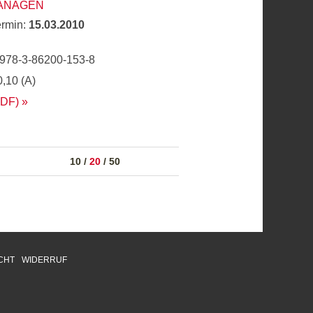
ANAGEN
ermin:
15.03.2010
 978-3-86200-153-8
0,10 (A)
PDF)
10
/
20
/
50
CHT
WIDERRUF