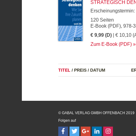
STRATEGISCH DE
Erscheinungstermin:
120 Seiten
E-Book (PDF), 978-
€ 9,99 (D)
| € 10,10 (
Zum E-Book (PDF)
TITEL
/
PREIS
/
DATUM
E
© GABAL VERLAG GMBH OFFENBACH 2019
Folgen auf