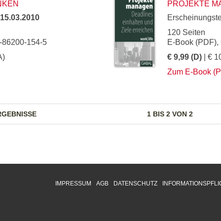
NKEN
PROJEKTE M
15.03.2010
Erscheinungst
120 Seiten
3-86200-154-5
E-Book (PDF),
A)
€ 9,99 (D)
| € 1
Zum E-Book (
RGEBNISSE
1 BIS 2 VON 2
IMPRESSUM
AGB
DATENSCHUTZ
INFORMATIONSPFLI