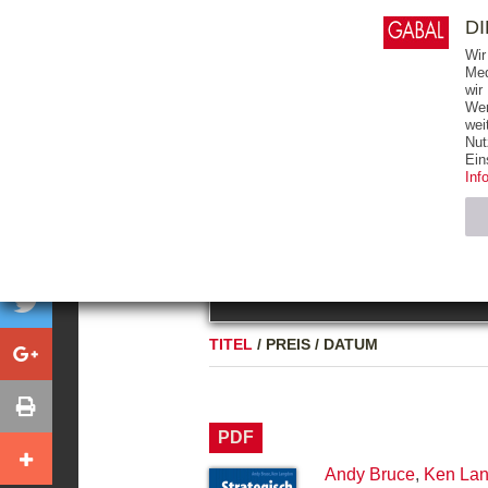
0
ARTIKEL
0.00 €
D
Wir
Med
wir
Wer
START
BÜCHER
wei
Nut
GESAMTVERZEICHNIS
BÜCHER
E-BO
Ein
Inf
FREITEXT
Neuerscheinung
Bests
Notwendig (2)
Name
TITEL
/
PREIS
/
DATUM
CMS_SESSIO
GV_COOKIES
PDF
Andy Bruce
,
Ken La