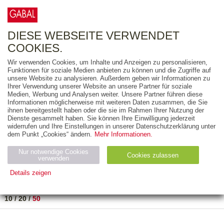
0
ARTIKEL
0.00 €
DIESE WEBSEITE VERWENDET
COOKIES.
Wir verwenden Cookies, um Inhalte und Anzeigen zu personalisieren,
FREITEXT
Funktionen für soziale Medien anbieten zu können und die Zugriffe auf
unsere Website zu analysieren. Außerdem geben wir Informationen zu
Ihrer Verwendung unserer Website an unsere Partner für soziale
AUSGABEART
Medien, Werbung und Analysen weiter. Unsere Partner führen diese
Informationen möglicherweise mit weiteren Daten zusammen, die Sie
AUS DER REIHE
ihnen bereitgestellt haben oder die sie im Rahmen Ihrer Nutzung der
Dienste gesammelt haben. Sie können Ihre Einwilligung jederzeit
widerrufen und Ihre Einstellungen in unserer Datenschutzerklärung unter
ZUM THEMA
dem Punkt „Cookies“ ändern.
Mehr Informationen.
Nur notwendige Cookies
Neuerscheinung
Bestseller
Cookies zulassen
suchen
verwenden
Details zeigen
TITEL
/
PREIS
/
DATUM
1 BIS 1 VON 1
Notwendig (2)
Statistiken (4)
Marketing (4)
10
/
20
/
50
Anbiet
Abl
Ty
Name
Zweck
er
auf
p
H