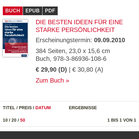
CMS_S
gabal-
Se
Wird für die Speicherung der Benutzer-
T
ESSION
verlag.
ssi
Session verwendet
T
BUCH
_ID
EPUB
de
PDF
on
P
H
DIE BESTEN IDEEN FÜR EINE
gabal-
Speichert den Zustimmungsstatus des
90
GV_CO
T
verlag.
Benutzers für Cookies auf der aktuellen
Ta
OKIES
T
STARKE PERSÖNLICHKEIT
de
Domäne.
ge
P
Erscheinungstermin:
09.09.2010
384 Seiten, 23,0 x 15,6 cm
Buch, 978-3-86936-108-6
€ 29,90 (D)
| € 30,80 (A)
Zum Buch
TITEL
/
PREIS
/
DATUM
ERGEBNISSE
10
/
20
/
50
1 BIS 1 VON 1