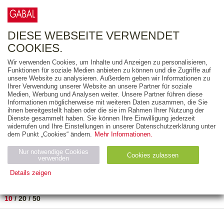
0
ARTIKEL
0.00 €
DIESE WEBSEITE VERWENDET
COOKIES.
Wir verwenden Cookies, um Inhalte und Anzeigen zu personalisieren,
FREITEXT
Funktionen für soziale Medien anbieten zu können und die Zugriffe auf
unsere Website zu analysieren. Außerdem geben wir Informationen zu
Ihrer Verwendung unserer Website an unsere Partner für soziale
AUSGABEART
Medien, Werbung und Analysen weiter. Unsere Partner führen diese
Informationen möglicherweise mit weiteren Daten zusammen, die Sie
AUS DER REIHE
ihnen bereitgestellt haben oder die sie im Rahmen Ihrer Nutzung der
Dienste gesammelt haben. Sie können Ihre Einwilligung jederzeit
widerrufen und Ihre Einstellungen in unserer Datenschutzerklärung unter
ZUM THEMA
dem Punkt „Cookies“ ändern.
Mehr Informationen.
Nur notwendige Cookies
Neuerscheinung
Bestseller
Cookies zulassen
suchen
verwenden
Details zeigen
TITEL
/
PREIS
/
DATUM
1 BIS 1 VON 1
Notwendig (2)
Statistiken (4)
Marketing (4)
10
/
20
/
50
Anbiet
Abl
Ty
Name
Zweck
er
auf
p
H