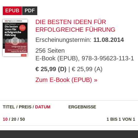
CMS_S
gabal-
Se
Wird für die Speicherung der Benutzer-
T
ESSION
verlag.
ssi
Session verwendet
T
EPUB
_ID
PDF
de
on
P
H
DIE BESTEN IDEEN FÜR
gabal-
Speichert den Zustimmungsstatus des
90
GV_CO
T
verlag.
Benutzers für Cookies auf der aktuellen
Ta
OKIES
T
ERFOLGREICHE FÜHRUNG
de
Domäne.
ge
P
Erscheinungstermin:
11.08.2014
256 Seiten
E-Book (EPUB), 978-3-95623-113-1
€ 25,99 (D)
| € 25,99 (A)
Zum E-Book (EPUB)
TITEL
/
PREIS
/
DATUM
ERGEBNISSE
10
/
20
/
50
1 BIS 1 VON 1