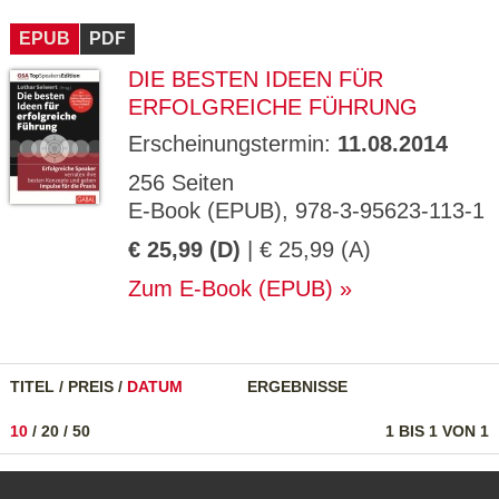
CMS_S
gabal-
Se
Wird für die Speicherung der Benutzer-
T
ESSION
verlag.
ssi
Session verwendet
T
EPUB
_ID
PDF
de
on
P
H
DIE BESTEN IDEEN FÜR
gabal-
Speichert den Zustimmungsstatus des
90
GV_CO
T
verlag.
Benutzers für Cookies auf der aktuellen
Ta
OKIES
T
ERFOLGREICHE FÜHRUNG
de
Domäne.
ge
P
Erscheinungstermin:
11.08.2014
256 Seiten
E-Book (EPUB), 978-3-95623-113-1
€ 25,99 (D)
| € 25,99 (A)
Zum E-Book (EPUB)
TITEL
/
PREIS
/
DATUM
ERGEBNISSE
10
/
20
/
50
1 BIS 1 VON 1