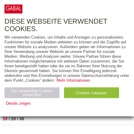
0
ARTIKEL
0.00 €
DIESE WEBSEITE VERWENDET
COOKIES.
Wir verwenden Cookies, um Inhalte und Anzeigen zu personalisieren,
FREITEXT
Funktionen für soziale Medien anbieten zu können und die Zugriffe auf
unsere Website zu analysieren. Außerdem geben wir Informationen zu
Ihrer Verwendung unserer Website an unsere Partner für soziale
AUSGABEART
Medien, Werbung und Analysen weiter. Unsere Partner führen diese
Informationen möglicherweise mit weiteren Daten zusammen, die Sie
AUS DER REIHE
ihnen bereitgestellt haben oder die sie im Rahmen Ihrer Nutzung der
Dienste gesammelt haben. Sie können Ihre Einwilligung jederzeit
widerrufen und Ihre Einstellungen in unserer Datenschutzerklärung unter
ZUM THEMA
dem Punkt „Cookies“ ändern.
Mehr Informationen.
Nur notwendige Cookies
Neuerscheinung
Bestseller
Cookies zulassen
suchen
verwenden
Details zeigen
TITEL
/
PREIS
/
DATUM
1 BIS 1 VON 1
Notwendig (2)
Statistiken (4)
Marketing (4)
10
/
20
/
50
Anbiet
Abl
Ty
Name
Zweck
er
auf
p
H