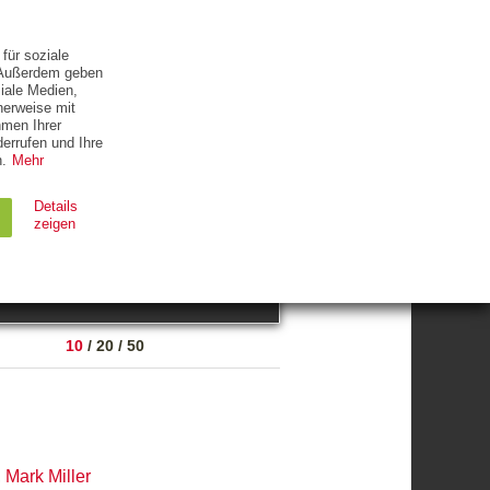
ETTER
KONTAKT
für soziale
. Außerdem geben
iale Medien,
herweise mit
hmen Ihrer
errufen und Ihre
.
Mehr
ZUM THEMA
Details
zeigen
suchen
Ablauf
Typ
10
/
20
/
50
Session
HTTP
90 Tage
HTTP
,
Mark Miller