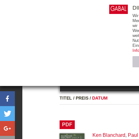
0
ARTIKEL
0.00 €
D
Wir
Med
wir
Wer
START
BÜCHER
wei
Nut
GESAMTVERZEICHNIS
BÜCHER
E-BO
Ein
Inf
FREITEXT
Neuerscheinung
Bests
Notwendig (2)
Name
TITEL
/
PREIS
/
DATUM
CMS_SESSIO
GV_COOKIES
PDF
Ken Blanchard
,
Paul