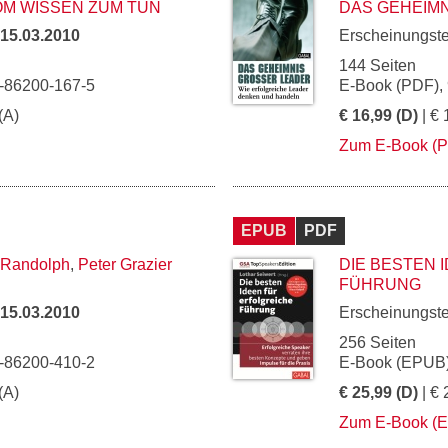
OM WISSEN ZUM TUN
DAS GEHEIMN
15.03.2010
Erscheinungst
144 Seiten
3-86200-167-5
E-Book (PDF),
(A)
€ 16,99 (D)
| € 
Zum E-Book (
EPUB
PDF
 Randolph
,
Peter Grazier
DIE BESTEN 
FÜHRUNG
15.03.2010
Erscheinungst
256 Seiten
3-86200-410-2
E-Book (EPUB)
(A)
€ 25,99 (D)
| € 
Zum E-Book (