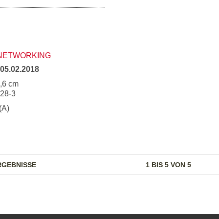
NETWORKING
05.02.2018
5,6 cm
828-3
(A)
RGEBNISSE
1 BIS 5 VON 5