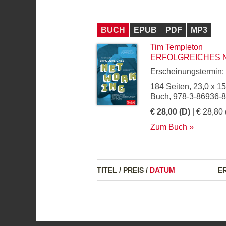
BUCH
EPUB
PDF
MP3
Tim Templeton
ERFOLGREICHES 
Erscheinungstermin:
184 Seiten, 23,0 x 1
Buch, 978-3-86936-
€ 28,00 (D)
| € 28,80 
Zum Buch
TITEL
/
PREIS
/
DATUM
E