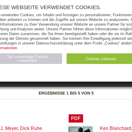
RIGHTS
PRESSE
HANDEL
FÜR UNTERNEHMEN
NEWSL
IESE WEBSEITE VERWENDET COOKIES.
 verwenden Cookies, um Inhalte und Anzeigen zu personalisieren, Funktionen 
ien anbieten zu können und die Zugriffe auf unsere Website zu analysieren
 Informationen zu Ihrer Verwendung unserer Website an unsere Partner für soz
bung und Analysen weiter. Unsere Partner führen diese Informationen möglic
THEMEN
AUTOREN
VERLAG
teren Daten zusammen, die Sie ihnen bereitgestellt haben oder die sie im Ra
zung der Dienste gesammelt haben. Sie können Ihre Einwilligung jederzeit wid
OKS
AUDIO-CDS
MP3
NON-BOOKS
stellungen in unserer Datenschutzerklärung unter dem Punkt „Cookies“ ändern
ormationen.
AUSGABEART
AUS DER REIHE
Nur notwendige Cookies
Cookies zulassen
verwenden
eller
Statistiken (4)
Marketing (4)
Anbieter
Zweck
ERGEBNISSE
1 BIS 5 VON 5
gabal-
N_ID
Wird für die Speicherung der Benutzer-Session verwendet
verlag.de
gabal-
Speichert den Zustimmungsstatus des Benutzers für Cookies
verlag.de
auf der aktuellen Domäne.
PDF
 J. Meyer
,
Dick Ruhe
Ken Blanchard