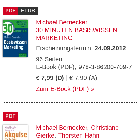
CMS_S
gabal-
Se
Wird für die Speicherung der Benutzer-
T
ESSION
verlag.
ssi
Session verwendet
T
PDF
_ID
EPUB
de
on
P
H
Michael Bernecker
gabal-
Speichert den Zustimmungsstatus des
90
GV_CO
T
verlag.
Benutzers für Cookies auf der aktuellen
Ta
OKIES
T
30 MINUTEN BASISWISSEN
de
Domäne.
ge
P
MARKETING
Erscheinungstermin:
24.09.2012
96 Seiten
E-Book (PDF), 978-3-86200-709-7
€ 7,99 (D)
| € 7,99 (A)
Zum E-Book (PDF)
PDF
Michael Bernecker
,
Christiane
Gierke
,
Thorsten Hahn