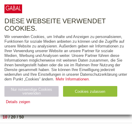
0
ARTIKEL
0.00 €
DIESE WEBSEITE VERWENDET
COOKIES.
Wir verwenden Cookies, um Inhalte und Anzeigen zu personalisieren,
FREITEXT
Funktionen für soziale Medien anbieten zu können und die Zugriffe auf
unsere Website zu analysieren. Außerdem geben wir Informationen zu
Ihrer Verwendung unserer Website an unsere Partner für soziale
AUSGABEART
Medien, Werbung und Analysen weiter. Unsere Partner führen diese
Informationen möglicherweise mit weiteren Daten zusammen, die Sie
AUS DER REIHE
ihnen bereitgestellt haben oder die sie im Rahmen Ihrer Nutzung der
Dienste gesammelt haben. Sie können Ihre Einwilligung jederzeit
widerrufen und Ihre Einstellungen in unserer Datenschutzerklärung unter
ZUM THEMA
dem Punkt „Cookies“ ändern.
Mehr Informationen.
Nur notwendige Cookies
Neuerscheinung
Bestseller
Cookies zulassen
suchen
verwenden
Details zeigen
TITEL
/
PREIS
/
DATUM
1 BIS 2 VON 2
Notwendig (2)
Statistiken (4)
Marketing (4)
10
/
20
/
50
Anbiet
Abl
Ty
Name
Zweck
er
auf
p
H