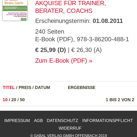
AKQUISE FÜR TRAINER,
BERATER, COACHS
Erscheinungstermin:
01.08.2011
240 Seiten
E-Book (PDF), 978-3-86200-488-1
€ 25,99 (D)
| € 26,30 (A)
Zum E-Book (PDF)
TITEL
/
PREIS
/
DATUM
ERGEBNISSE
10
/
20
/
50
1 BIS 2 VON 2
IMPRESSUM
AGB
DATENSCHUTZ
INFORMATIONSPFLICHT
WIDERRUF
© GABAL VERLAG GMBH OFFENBACH 2019