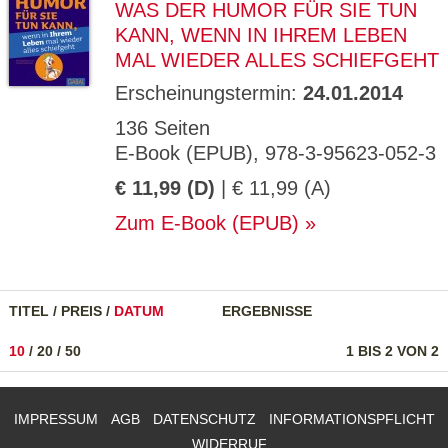
WAS DER HUMOR FÜR SIE TUN
KANN, WENN IN IHREM LEBEN
MAL WIEDER ALLES SCHIEFGEHT
Erscheinungstermin:
24.01.2014
136 Seiten
E-Book (EPUB), 978-3-95623-052-3
€ 11,99 (D)
| € 11,99 (A)
Zum E-Book (EPUB)
TITEL
/
PREIS
/
DATUM
ERGEBNISSE
10
/
20
/
50
1 BIS 2 VON 2
IMPRESSUM
AGB
DATENSCHUTZ
INFORMATIONSPFLICHT
WIDERRUF