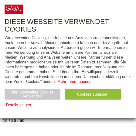
0
ARTIKEL
0.00 €
DIESE WEBSEITE VERWENDET
COOKIES.
Wir verwenden Cookies, um Inhalte und Anzeigen zu personalisieren,
FREITEXT
Funktionen für soziale Medien anbieten zu können und die Zugriffe auf
unsere Website zu analysieren. Außerdem geben wir Informationen zu
Ihrer Verwendung unserer Website an unsere Partner für soziale
AUSGABEART
Medien, Werbung und Analysen weiter. Unsere Partner führen diese
Informationen möglicherweise mit weiteren Daten zusammen, die Sie
AUS DER REIHE
ihnen bereitgestellt haben oder die sie im Rahmen Ihrer Nutzung der
Dienste gesammelt haben. Sie können Ihre Einwilligung jederzeit
widerrufen und Ihre Einstellungen in unserer Datenschutzerklärung unter
ZUM THEMA
dem Punkt „Cookies“ ändern.
Mehr Informationen.
Nur notwendige Cookies
Neuerscheinung
Bestseller
Cookies zulassen
suchen
verwenden
Details zeigen
TITEL
/
PREIS
/
DATUM
1 BIS 2 VON 2
Notwendig (2)
Statistiken (4)
Marketing (4)
10
/
20
/
50
Anbiet
Abl
Ty
Name
Zweck
er
auf
p
H