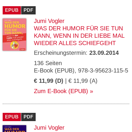
CMS_S
gabal-
Se
Wird für die Speicherung der Benutzer-
T
ESSION
verlag.
ssi
Session verwendet
T
EPUB
_ID
PDF
de
on
P
H
Jumi Vogler
gabal-
Speichert den Zustimmungsstatus des
90
GV_CO
T
verlag.
Benutzers für Cookies auf der aktuellen
Ta
OKIES
T
WAS DER HUMOR FÜR SIE TUN
de
Domäne.
ge
P
KANN, WENN IN DER LIEBE MAL
WIEDER ALLES SCHIEFGEHT
Erscheinungstermin:
23.09.2014
136 Seiten
E-Book (EPUB), 978-3-95623-115-5
€ 11,99 (D)
| € 11,99 (A)
Zum E-Book (EPUB)
EPUB
PDF
Jumi Vogler