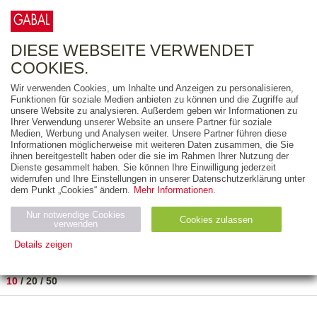
0
ARTIKEL
0.00 €
DIESE WEBSEITE VERWENDET
COOKIES.
Wir verwenden Cookies, um Inhalte und Anzeigen zu personalisieren,
FREITEXT
Funktionen für soziale Medien anbieten zu können und die Zugriffe auf
unsere Website zu analysieren. Außerdem geben wir Informationen zu
Ihrer Verwendung unserer Website an unsere Partner für soziale
AUSGABEART
Medien, Werbung und Analysen weiter. Unsere Partner führen diese
Informationen möglicherweise mit weiteren Daten zusammen, die Sie
AUS DER REIHE
ihnen bereitgestellt haben oder die sie im Rahmen Ihrer Nutzung der
Dienste gesammelt haben. Sie können Ihre Einwilligung jederzeit
widerrufen und Ihre Einstellungen in unserer Datenschutzerklärung unter
ZUM THEMA
dem Punkt „Cookies“ ändern.
Mehr Informationen.
Nur notwendige Cookies
Neuerscheinung
Bestseller
Cookies zulassen
suchen
verwenden
Details zeigen
TITEL
/
PREIS
/
DATUM
1 BIS 7 VON 7
Notwendig (2)
Statistiken (4)
Marketing (4)
10
/
20
/
50
Anbiet
Abl
Ty
Name
Zweck
er
auf
p
H