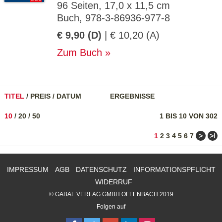
96 Seiten, 17,0 x 11,5 cm
Buch, 978-3-86936-977-8
€ 9,90 (D)
| € 10,20 (A)
Zum Buch
TITEL
/
PREIS
/
DATUM
ERGEBNISSE
10
/
20
/
50
1 BIS 10 VON 302
>
>ǀ
1
2
3
4
5
6
7
IMPRESSUM
AGB
DATENSCHUTZ
INFORMATIONSPFLICHT
WIDERRUF
© GABAL VERLAG GMBH OFFENBACH 2019
Folgen auf