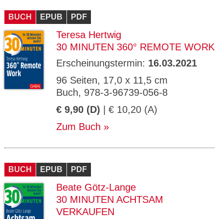
CMS_S
gabal-
Se
Wird für die Speicherung der Benutzer-
T
ESSION
verlag.
ssi
Session verwendet
T
BUCH
_ID
EPUB
de
PDF
on
P
H
Teresa Hertwig
gabal-
Speichert den Zustimmungsstatus des
90
GV_CO
T
verlag.
Benutzers für Cookies auf der aktuellen
Ta
OKIES
T
30 MINUTEN 360° REMOTE WORK
de
Domäne.
ge
P
Erscheinungstermin:
16.03.2021
96 Seiten, 17,0 x 11,5 cm
Buch, 978-3-96739-056-8
€ 9,90 (D)
| € 10,20 (A)
Zum Buch
BUCH
EPUB
PDF
Beate Götz-Lange
30 MINUTEN ACHTSAM
VERKAUFEN