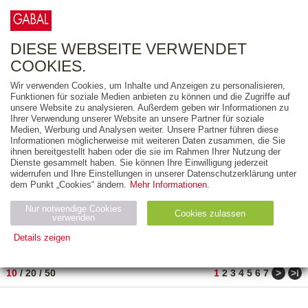
0
ARTIKEL
0.00 €
DIESE WEBSEITE VERWENDET
COOKIES.
Wir verwenden Cookies, um Inhalte und Anzeigen zu personalisieren,
FREITEXT
Funktionen für soziale Medien anbieten zu können und die Zugriffe auf
unsere Website zu analysieren. Außerdem geben wir Informationen zu
Ihrer Verwendung unserer Website an unsere Partner für soziale
AUSGABEART
Medien, Werbung und Analysen weiter. Unsere Partner führen diese
Informationen möglicherweise mit weiteren Daten zusammen, die Sie
AUS DER REIHE
ihnen bereitgestellt haben oder die sie im Rahmen Ihrer Nutzung der
Dienste gesammelt haben. Sie können Ihre Einwilligung jederzeit
widerrufen und Ihre Einstellungen in unserer Datenschutzerklärung unter
ZUM THEMA
dem Punkt „Cookies“ ändern.
Mehr Informationen.
Nur notwendige Cookies
Neuerscheinung
Bestseller
Cookies zulassen
suchen
verwenden
Details zeigen
TITEL
/
PREIS
/
DATUM
1 BIS 10 VON 302
Notwendig (2)
Statistiken (4)
Marketing (4)
>
>ǀ
10
/
20
/
50
1
2
3
4
5
6
7
Anbiet
Abl
Ty
Name
Zweck
er
auf
p
H