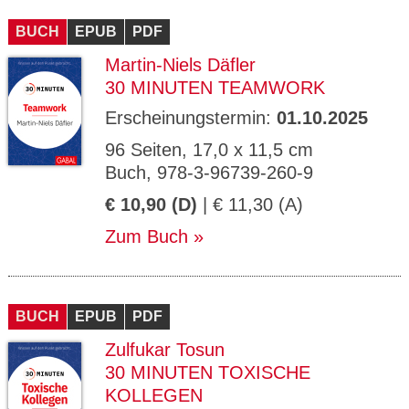
CMS_S
gabal-
Se
Wird für die Speicherung der Benutzer-
T
ESSION
verlag.
ssi
Session verwendet
T
BUCH
_ID
EPUB
de
PDF
on
P
H
Martin-Niels Däfler
gabal-
Speichert den Zustimmungsstatus des
90
GV_CO
T
verlag.
Benutzers für Cookies auf der aktuellen
Ta
OKIES
T
30 MINUTEN TEAMWORK
de
Domäne.
ge
P
Erscheinungstermin:
01.10.2025
96 Seiten, 17,0 x 11,5 cm
Buch, 978-3-96739-260-9
€ 10,90 (D)
| € 11,30 (A)
Zum Buch
BUCH
EPUB
PDF
Zulfukar Tosun
30 MINUTEN TOXISCHE
KOLLEGEN