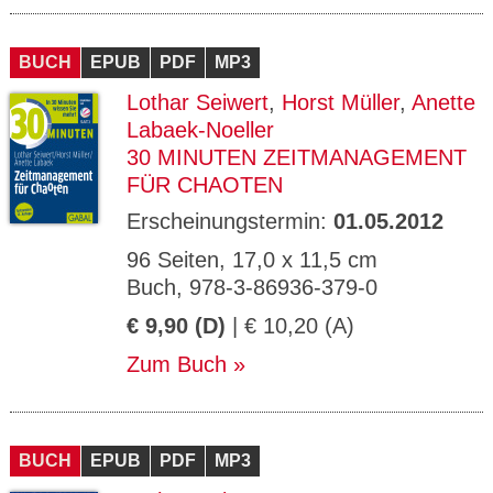
BUCH
EPUB
PDF
MP3
Lothar Seiwert
,
Horst Müller
,
Anette
Labaek-Noeller
30 MINUTEN ZEITMANAGEMENT
FÜR CHAOTEN
Erscheinungstermin:
01.05.2012
96 Seiten, 17,0 x 11,5 cm
Buch, 978-3-86936-379-0
€ 9,90 (D)
| € 10,20 (A)
Zum Buch
BUCH
EPUB
PDF
MP3