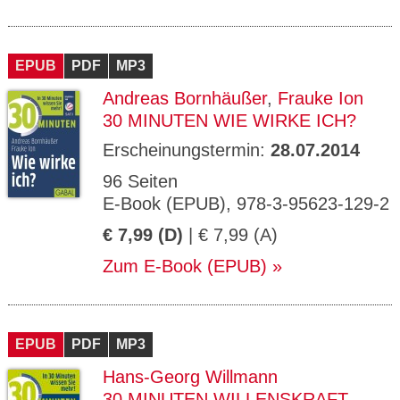
EPUB
PDF
MP3
Andreas Bornhäußer
,
Frauke Ion
30 MINUTEN WIE WIRKE ICH?
Erscheinungstermin:
28.07.2014
96 Seiten
E-Book (EPUB), 978-3-95623-129-2
€ 7,99 (D)
| € 7,99 (A)
Zum E-Book (EPUB)
EPUB
PDF
MP3
Hans-Georg Willmann
30 MINUTEN WILLENSKRAFT