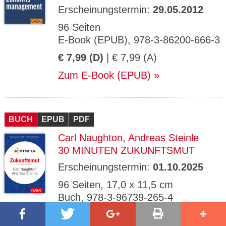
Erscheinungstermin:
29.05.2012
96 Seiten
E-Book (EPUB), 978-3-86200-666-3
€ 7,99 (D)
| € 7,99 (A)
Zum E-Book (EPUB)
BUCH
EPUB
PDF
Carl Naughton
,
Andreas Steinle
30 MINUTEN ZUKUNFTSMUT
Erscheinungstermin:
01.10.2025
96 Seiten, 17,0 x 11,5 cm
Buch, 978-3-96739-265-4
€ 10,90 (D)
| € 11,30 (A)