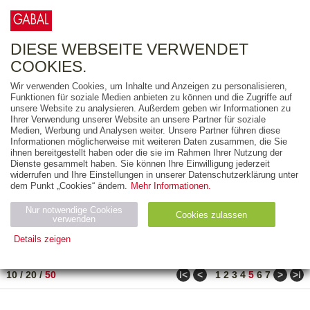
0
ARTIKEL
0.00 €
DIESE WEBSEITE VERWENDET
COOKIES.
Wir verwenden Cookies, um Inhalte und Anzeigen zu personalisieren,
FREITEXT
Funktionen für soziale Medien anbieten zu können und die Zugriffe auf
unsere Website zu analysieren. Außerdem geben wir Informationen zu
Ihrer Verwendung unserer Website an unsere Partner für soziale
AUSGABEART
Medien, Werbung und Analysen weiter. Unsere Partner führen diese
Informationen möglicherweise mit weiteren Daten zusammen, die Sie
AUS DER REIHE
ihnen bereitgestellt haben oder die sie im Rahmen Ihrer Nutzung der
Dienste gesammelt haben. Sie können Ihre Einwilligung jederzeit
widerrufen und Ihre Einstellungen in unserer Datenschutzerklärung unter
ZUM THEMA
dem Punkt „Cookies“ ändern.
Mehr Informationen.
Nur notwendige Cookies
Neuerscheinung
Bestseller
Cookies zulassen
suchen
verwenden
Details zeigen
TITEL
/
PREIS
/
DATUM
241 BIS 290 VON 302
Notwendig (2)
Statistiken (4)
Marketing (4)
ǀ<
<
>
>ǀ
10
/
20
/
50
1
2
3
4
5
6
7
Anbiet
Abl
Ty
Name
Zweck
er
auf
p
H