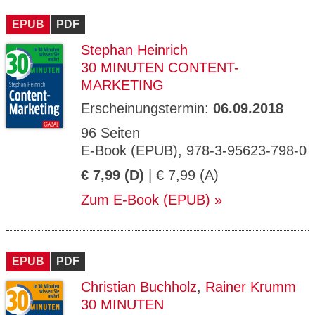
CMS_S
gabal-
Se
Wird für die Speicherung der Benutzer-
T
ESSION
verlag.
ssi
Session verwendet
T
EPUB
_ID
PDF
de
on
P
H
Stephan Heinrich
gabal-
Speichert den Zustimmungsstatus des
90
GV_CO
T
verlag.
Benutzers für Cookies auf der aktuellen
Ta
OKIES
T
30 MINUTEN CONTENT-
de
Domäne.
ge
P
MARKETING
Erscheinungstermin:
06.09.2018
96 Seiten
E-Book (EPUB), 978-3-95623-798-0
€ 7,99 (D)
| € 7,99 (A)
Zum E-Book (EPUB)
EPUB
PDF
Christian Buchholz
,
Rainer Krumm
30 MINUTEN