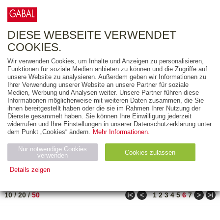
0
ARTIKEL
0.00 €
DIESE WEBSEITE VERWENDET
COOKIES.
Wir verwenden Cookies, um Inhalte und Anzeigen zu personalisieren,
FREITEXT
Funktionen für soziale Medien anbieten zu können und die Zugriffe auf
unsere Website zu analysieren. Außerdem geben wir Informationen zu
Ihrer Verwendung unserer Website an unsere Partner für soziale
AUSGABEART
Medien, Werbung und Analysen weiter. Unsere Partner führen diese
Informationen möglicherweise mit weiteren Daten zusammen, die Sie
AUS DER REIHE
ihnen bereitgestellt haben oder die sie im Rahmen Ihrer Nutzung der
Dienste gesammelt haben. Sie können Ihre Einwilligung jederzeit
widerrufen und Ihre Einstellungen in unserer Datenschutzerklärung unter
ZUM THEMA
dem Punkt „Cookies“ ändern.
Mehr Informationen.
Nur notwendige Cookies
Neuerscheinung
Bestseller
Cookies zulassen
suchen
verwenden
Details zeigen
TITEL
/
PREIS
/
DATUM
251 BIS 300 VON 302
Notwendig (2)
Statistiken (4)
Marketing (4)
ǀ<
<
>
>ǀ
10
/
20
/
50
1
2
3
4
5
6
7
Anbiet
Abl
Ty
Name
Zweck
er
auf
p
H