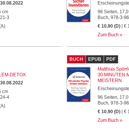
30.08.2022
Erscheinungst
5 cm
96 Seiten, 17,0
121-3
Buch, 978-3-9
(A)
€ 10,90 (D)
| € 
Zum Buch
BUCH
EPUB
PDF
Matthias Spörrl
LEM-DETOX
30 MINUTEN 
MEISTERN
30.08.2022
Erscheinungst
5 cm
124-4
96 Seiten, 17,0
Buch, 978-3-9
(A)
€ 10,90 (D)
| € 
Zum Buch