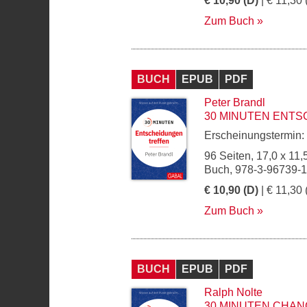
€ 10,90 (D)
| € 11,30 
Zum Buch
BUCH
EPUB
PDF
Peter Brandl
30 MINUTEN ENT
Erscheinungstermin:
96 Seiten, 17,0 x 11,
Buch, 978-3-96739-
€ 10,90 (D)
| € 11,30 
Zum Buch
BUCH
EPUB
PDF
Ralph Nolte
30 MINUTEN CHAN