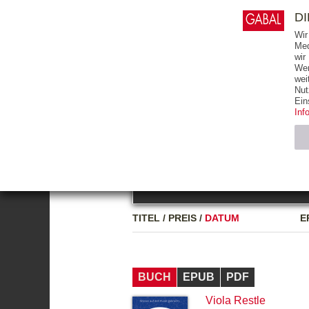
0
ARTIKEL
0.00 €
D
Wir
Med
wir
Wer
START
BÜCHER
wei
Nut
GESAMTVERZEICHNIS
BÜCHER
E-BO
Ein
Inf
FREITEXT
Neuerscheinung
Bests
Notwendig (2)
Name
TITEL
/
PREIS
/
DATUM
E
CMS_SESSIO
GV_COOKIES
BUCH
EPUB
PDF
Viola Restle