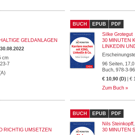
BUCH
EPUB
PDF
Silke Grotegut
HHALTIGE GELDANLAGEN
30 MINUTEN 
LINKEDIN UN
30.08.2022
Erscheinungst
5 cm
123-7
96 Seiten, 17,0
Buch, 978-3-9
(A)
€ 10,90 (D)
| € 
Zum Buch
BUCH
EPUB
PDF
Nils Steinkopff
O RICHTIG UMSETZEN
30 MINUTEN 