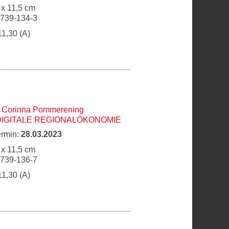
 x 11,5 cm
6739-134-3
11,30 (A)
,
Corinna Pommerening
DIGITALE REGIONALÖKONOMIE
ermin:
28.03.2023
 x 11,5 cm
6739-136-7
11,30 (A)