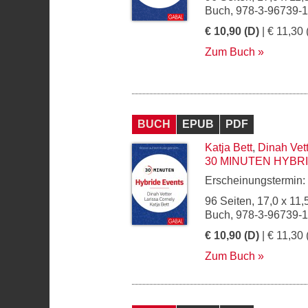
Buch, 978-3-96739-
€ 10,90 (D)
| € 11,30 
Zum Buch
BUCH
EPUB
PDF
Katja Bett
,
Dinah Vett
30 MINUTEN HYBR
Erscheinungstermin:
96 Seiten, 17,0 x 11,
Buch, 978-3-96739-
€ 10,90 (D)
| € 11,30 
Zum Buch