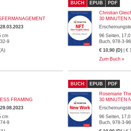
BUCH
EPUB
PDF
Christian Gleic
NSFERMANAGEMENT
30 MINUTEN 
28.03.2023
Erscheinungst
5 cm
96 Seiten, 17,0
132-9
Buch, 978-3-9
(A)
€ 10,90 (D)
| € 
Zum Buch
BUCH
EPUB
PDF
Rosemarie Th
NESS FRAMING
30 MINUTEN
29.08.2023
Erscheinungst
5 cm
96 Seiten, 17,0
174-9
Buch, 978-3-9