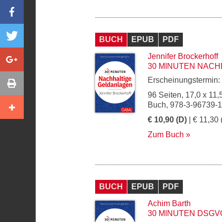
BUCH
EPUB
PDF
Jennifer Brockerhoff
30 MINUTEN NAC
Erscheinungstermin:
96 Seiten, 17,0 x 11,
Buch, 978-3-96739-
€ 10,90 (D)
| € 11,30 
Zum Buch
BUCH
EPUB
PDF
Achim Barth
30 MINUTEN DSGV