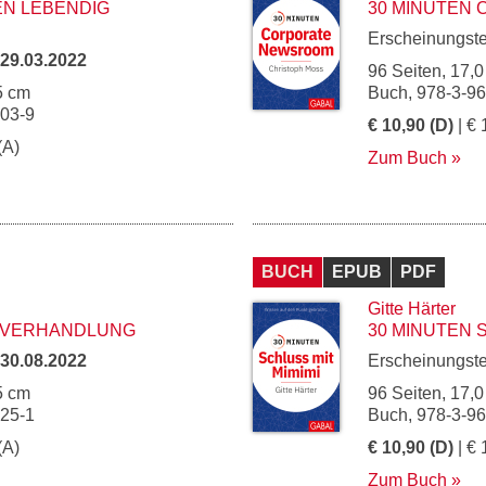
EN LEBENDIG
30 MINUTEN
Erscheinungst
29.03.2022
96 Seiten, 17,0
5 cm
Buch, 978-3-9
103-9
€ 10,90 (D)
| € 
(A)
Zum Buch
BUCH
EPUB
PDF
Gitte Härter
ISVERHANDLUNG
30 MINUTEN 
30.08.2022
Erscheinungst
5 cm
96 Seiten, 17,0
125-1
Buch, 978-3-9
(A)
€ 10,90 (D)
| € 
Zum Buch