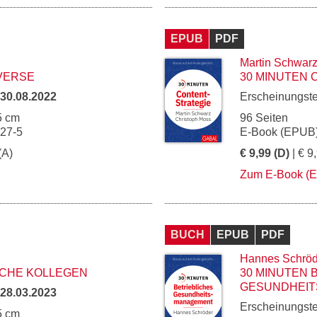
EPUB
PDF
Martin Schwar
VERSE
30 MINUTEN 
30.08.2022
Erscheinungst
5 cm
96 Seiten
127-5
E-Book (EPUB)
(A)
€ 9,99 (D)
| € 9
Zum E-Book (
BUCH
EPUB
PDF
Hannes Schröd
SCHE KOLLEGEN
30 MINUTEN 
GESUNDHEIT
28.03.2023
Erscheinungst
5 cm