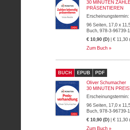
30 MINUTEN ZAHL
PRÄSENTIEREN
Erscheinungstermin:
96 Seiten, 17,0 x 11,
Buch, 978-3-96739-
€ 10,90 (D)
| € 11,30 
Zum Buch
BUCH
EPUB
PDF
Oliver Schumacher
30 MINUTEN PRE
Erscheinungstermin:
96 Seiten, 17,0 x 11,
Buch, 978-3-96739-
€ 10,90 (D)
| € 11,30 
Zum Buch