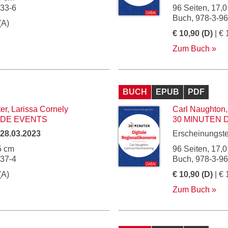
133-6
96 Seiten, 17,0
Buch, 978-3-9
(A)
€ 10,90 (D)
| € 
Zum Buch
BUCH
EPUB
PDF
er
,
Larissa Cornely
Carl Naughton
IDE EVENTS
30 MINUTEN 
28.03.2023
Erscheinungst
5 cm
96 Seiten, 17,0
137-4
Buch, 978-3-9
(A)
€ 10,90 (D)
| € 
Zum Buch