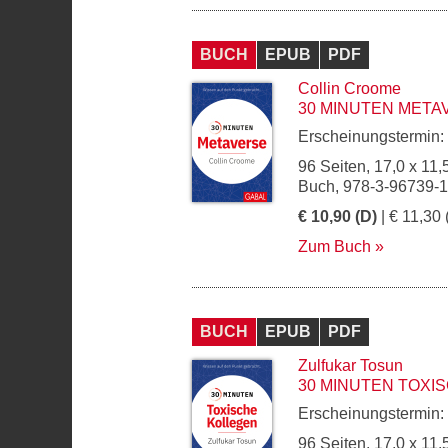
BUCH
EPUB
PDF
Collin Croome
30 MINUTEN META
Erscheinungstermin:
96 Seiten, 17,0 x 11,
Buch, 978-3-96739-
€ 10,90 (D)
| € 11,30 
Zum Buch
BUCH
EPUB
PDF
Zulfukar Tosun
30 MINUTEN TOXI
Erscheinungstermin:
96 Seiten, 17,0 x 11,