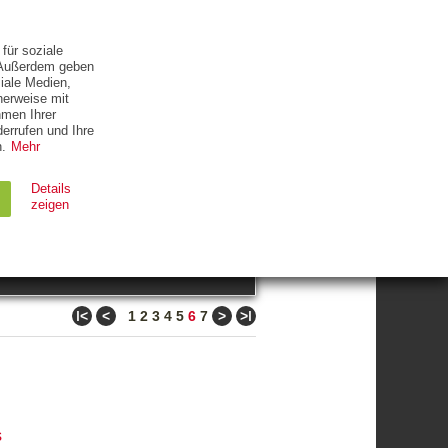
ETTER
KONTAKT
für soziale
. Außerdem geben
iale Medien,
herweise mit
hmen Ihrer
errufen und Ihre
.
Mehr
ZUM THEMA
Details
zeigen
suchen
Ablauf
Typ
ǀ<
<
>
>ǀ
1
2
3
4
5
6
7
Session
HTTP
90 Tage
HTTP
s