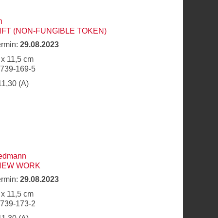
h
NFT (NON-FUNGIBLE TOKEN)
ermin:
29.08.2023
 x 11,5 cm
6739-169-5
11,30 (A)
iedmann
 NEW WORK
ermin:
29.08.2023
 x 11,5 cm
6739-173-2