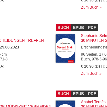
(A)
€ 10,90 (D)
| € 
Zum Buch
BUCH
EPUB
PDF
Stephanie Sel
SCHEIDUNGEN TREFFEN
30 MINUTEN 
29.08.2023
Erscheinungst
5 cm
96 Seiten, 17,0
171-8
Buch, 978-3-9
(A)
€ 10,90 (D)
| € 
Zum Buch
BUCH
EPUB
PDF
Anabel Ternès
GE-MÜDIGKEIT VERMEIDEN
30 MINUTEN 