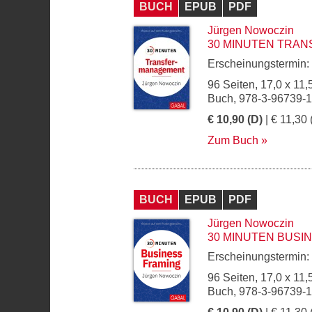
BUCH
EPUB
PDF
Jürgen Nowoczin
30 MINUTEN TRA
Erscheinungstermin:
96 Seiten, 17,0 x 11,
Buch, 978-3-96739-
€ 10,90 (D)
| € 11,30 
Zum Buch
BUCH
EPUB
PDF
Jürgen Nowoczin
30 MINUTEN BUSI
Erscheinungstermin:
96 Seiten, 17,0 x 11,
Buch, 978-3-96739-