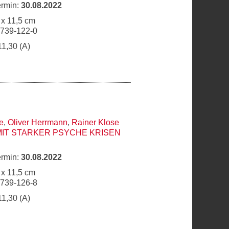
ermin:
30.08.2022
 x 11,5 cm
6739-122-0
11,30 (A)
e
,
Oliver Herrmann
,
Rainer Klose
MIT STARKER PSYCHE KRISEN
ermin:
30.08.2022
 x 11,5 cm
6739-126-8
11,30 (A)