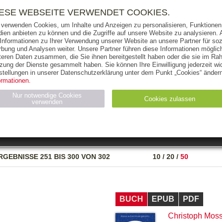
RIGHTS
PRESSE
HANDEL
FÜR UNTERNEHMEN
NEWSL
IESE WEBSEITE VERWENDET COOKIES.
 verwenden Cookies, um Inhalte und Anzeigen zu personalisieren, Funktionen 
ien anbieten zu können und die Zugriffe auf unsere Website zu analysieren
 Informationen zu Ihrer Verwendung unserer Website an unsere Partner für soz
bung und Analysen weiter. Unsere Partner führen diese Informationen möglic
THEMEN
AUTOREN
VERLAG
teren Daten zusammen, die Sie ihnen bereitgestellt haben oder die sie im Ra
zung der Dienste gesammelt haben. Sie können Ihre Einwilligung jederzeit wid
OKS
AUDIO-CDS
MP3
NON-BOOKS
stellungen in unserer Datenschutzerklärung unter dem Punkt „Cookies“ ändern
ormationen.
AUSGABEART
AUS DER REIHE
Nur notwendige Cookies
Cookies zulassen
verwenden
eller
Statistiken (4)
Marketing (4)
Anbieter
Zweck
RGEBNISSE
251 BIS 300 VON 302
10
/
20
/
50
gabal-
N_ID
Wird für die Speicherung der Benutzer-Session verwendet
verlag.de
gabal-
Speichert den Zustimmungsstatus des Benutzers für Cookies
verlag.de
auf der aktuellen Domäne.
BUCH
EPUB
PDF
Christoph Mos