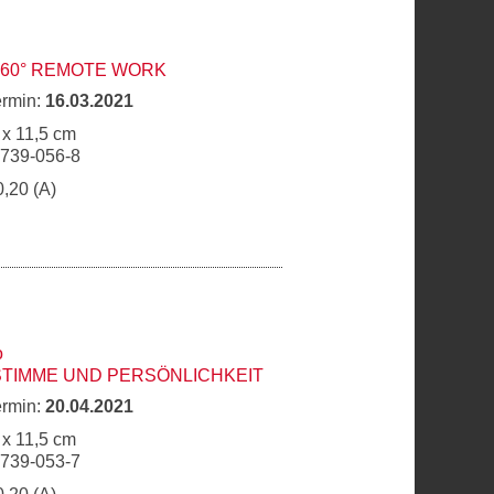
360° REMOTE WORK
ermin:
16.03.2021
 x 11,5 cm
6739-056-8
0,20 (A)
o
STIMME UND PERSÖNLICHKEIT
ermin:
20.04.2021
 x 11,5 cm
6739-053-7