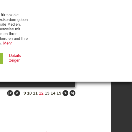
ETTER
KONTAKT
für soziale
. Außerdem geben
iale Medien,
herweise mit
hmen Ihrer
errufen und Ihre
.
Mehr
ZUM THEMA
Details
zeigen
suchen
Ablauf
Typ
ǀ<
<
>
>ǀ
9
10
11
12
13
14
15
Session
HTTP
90 Tage
HTTP