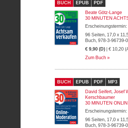
BUCH
EPUB
PDF
Beate Götz-Lange
30 MINUTEN ACH
Erscheinungstermin:
96 Seiten, 17,0 x 11,
Buch, 978-3-96739-
€ 9,90 (D)
| € 10,20 (
Zum Buch
BUCH
EPUB
PDF
MP3
David Seifert
,
Josef W
Kerschbaumer
30 MINUTEN ONLI
Erscheinungstermin:
96 Seiten, 17,0 x 11,
Buch, 978-3-96739-