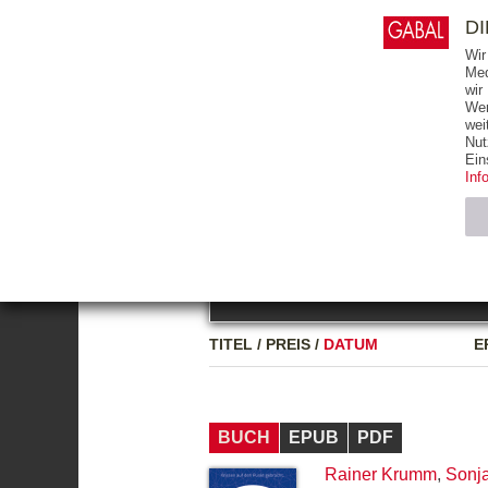
0
ARTIKEL
0.00 €
D
Wir
Med
wir
Wer
START
BÜCHER
wei
Nut
GESAMTVERZEICHNIS
BÜCHER
E-BO
Ein
Inf
FREITEXT
Neuerscheinung
Bests
Notwendig (2)
Name
TITEL
/
PREIS
/
DATUM
E
CMS_SESSIO
GV_COOKIES
BUCH
EPUB
PDF
Rainer Krumm
,
Sonja