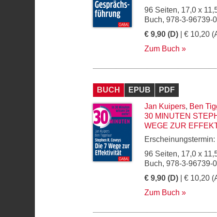
96 Seiten, 17,0 x 11,
Buch, 978-3-96739-
€ 9,90 (D)
| € 10,20 (
Zum Buch
BUCH
EPUB
PDF
Jan Kuipers
,
Ben Tig
30 MINUTEN STEPH
WEGE ZUR EFFEKT
Erscheinungstermin:
96 Seiten, 17,0 x 11,
Buch, 978-3-96739-
€ 9,90 (D)
| € 10,20 (
Zum Buch