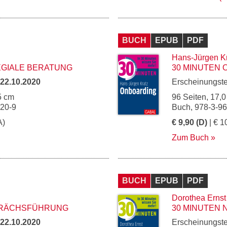
BUCH
EPUB
PDF
Hans-Jürgen K
EGIALE BERATUNG
30 MINUTEN
22.10.2020
Erscheinungst
5 cm
96 Seiten, 17,0
020-9
Buch, 978-3-9
A)
€ 9,90 (D)
| € 1
Zum Buch
BUCH
EPUB
PDF
Dorothea Ernst
PRÄCHSFÜHRUNG
30 MINUTEN 
22.10.2020
Erscheinungst