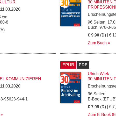
KULTUR
30 MINUTEN
PROFESSION
11.03.2020
Erscheinungst
5 cm
980-8
96 Seiten, 17,0
Buch, 978-3-8
(A)
€ 9,90 (D)
| € 1
Zum Buch
EPUB
PDF
Ulrich Wiek
EL KOMMUNIZIEREN
30 MINUTEN 
11.03.2020
Erscheinungst
96 Seiten
-3-95623-944-1
E-Book (EPUB)
)
€ 7,99 (D)
| € 7
Zum E-Book (