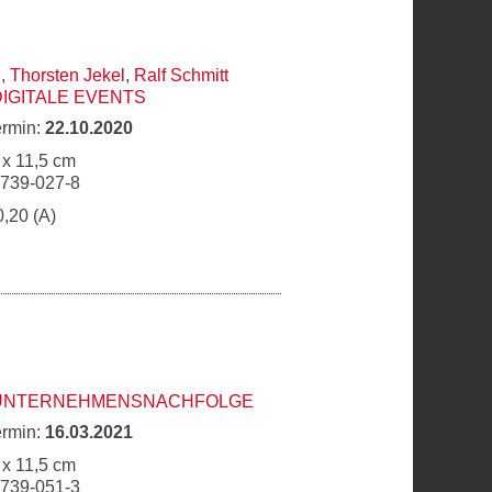
e
,
Thorsten Jekel
,
Ralf Schmitt
DIGITALE EVENTS
ermin:
22.10.2020
 x 11,5 cm
6739-027-8
0,20 (A)
 UNTERNEHMENSNACHFOLGE
ermin:
16.03.2021
 x 11,5 cm
6739-051-3