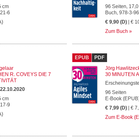
5 cm
96 Seiten, 17,0
021-6
Buch, 978-3-9
A)
€ 9,90 (D)
| € 1
Zum Buch
EPUB
PDF
gelaar
Jörg Hawlitzec
EN R. COVEYS DIE 7
30 MINUTEN 
IVITÄT
Erscheinungst
22.10.2020
96 Seiten
5 cm
E-Book (EPUB)
017-9
€ 7,99 (D)
| € 7
A)
Zum E-Book (