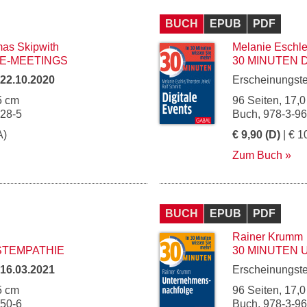
BUCH
EPUB
PDF
as Skipwith
Melanie Eschl
NE-MEETINGS
30 MINUTEN 
22.10.2020
Erscheinungst
5 cm
96 Seiten, 17,0
028-5
Buch, 978-3-9
A)
€ 9,90 (D)
| € 1
Zum Buch
BUCH
EPUB
PDF
Rainer Krumm
STEMPATHIE
30 MINUTEN
16.03.2021
Erscheinungst
5 cm
96 Seiten, 17,0
050-6
Buch, 978-3-9