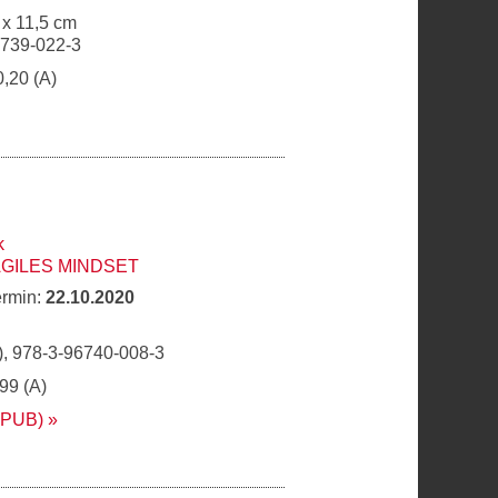
 x 11,5 cm
6739-022-3
0,20 (A)
k
AGILES MINDSET
ermin:
22.10.2020
, 978-3-96740-008-3
,99 (A)
EPUB)