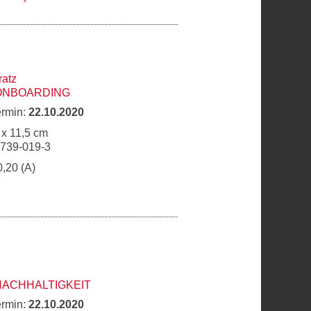
ratz
 ONBOARDING
ermin:
22.10.2020
 x 11,5 cm
6739-019-3
0,20 (A)
NACHHALTIGKEIT
ermin:
22.10.2020