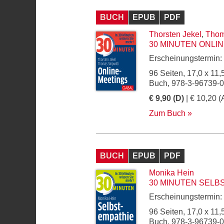
BUCH
EPUB
PDF
Thorsten Jekel
,
Thom
30 MINUTEN ONLI
Erscheinungstermin:
96 Seiten, 17,0 x 11,
Buch, 978-3-96739-
€ 9,90 (D)
| € 10,20 (
Zum Buch
BUCH
EPUB
PDF
Monika Hein
30 MINUTEN SELB
Erscheinungstermin:
96 Seiten, 17,0 x 11,
Buch, 978-3-96739-