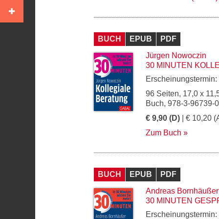
BUCH
EPUB
PDF
Jürgen Nowoczin
30 MINUTEN KOLL
Erscheinungstermin:
96 Seiten, 17,0 x 11,
Buch, 978-3-96739-
€ 9,90 (D)
| € 10,20 (
Zum Buch
BUCH
EPUB
PDF
Andreas Bornhäußer
30 MINUTEN GES
Erscheinungstermin: