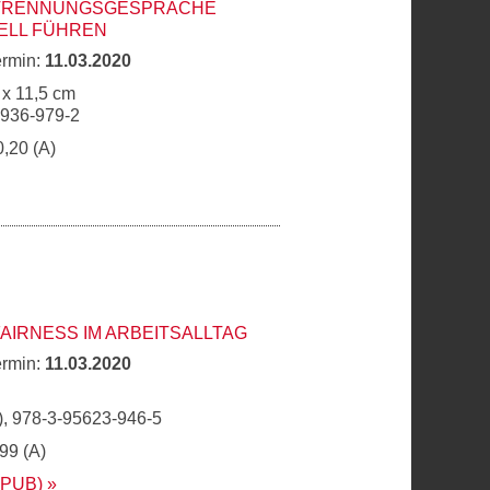
 TRENNUNGSGESPRÄCHE
ELL FÜHREN
ermin:
11.03.2020
 x 11,5 cm
6936-979-2
0,20 (A)
FAIRNESS IM ARBEITSALLTAG
ermin:
11.03.2020
, 978-3-95623-946-5
,99 (A)
EPUB)