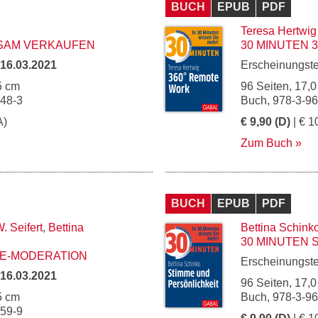
BUCH
EPUB
PDF
Teresa Hertwig
TSAM VERKAUFEN
30 MINUTEN 
16.03.2021
Erscheinungst
5 cm
96 Seiten, 17,0
048-3
Buch, 978-3-9
A)
€ 9,90 (D)
| € 1
Zum Buch
BUCH
EPUB
PDF
. Seifert
,
Bettina
Bettina Schink
30 MINUTEN 
NE-MODERATION
Erscheinungst
16.03.2021
96 Seiten, 17,0
5 cm
Buch, 978-3-9
059-9