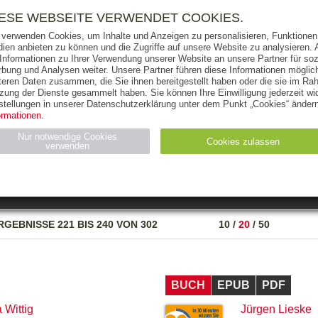
RIGHTS
PRESSE
HANDEL
FÜR UNTERNEHMEN
NEWSL
IESE WEBSEITE VERWENDET COOKIES.
 verwenden Cookies, um Inhalte und Anzeigen zu personalisieren, Funktionen 
ien anbieten zu können und die Zugriffe auf unsere Website zu analysieren
 Informationen zu Ihrer Verwendung unserer Website an unsere Partner für soz
bung und Analysen weiter. Unsere Partner führen diese Informationen möglic
THEMEN
AUTOREN
VERLAG
teren Daten zusammen, die Sie ihnen bereitgestellt haben oder die sie im Ra
zung der Dienste gesammelt haben. Sie können Ihre Einwilligung jederzeit wid
OKS
AUDIO-CDS
MP3
NON-BOOKS
stellungen in unserer Datenschutzerklärung unter dem Punkt „Cookies“ ändern
ormationen.
AUSGABEART
AUS DER REIHE
Nur notwendige Cookies
Cookies zulassen
verwenden
eller
Statistiken (4)
Marketing (4)
Anbieter
Zweck
RGEBNISSE
221 BIS 240 VON 302
10
/
20
/
50
gabal-
N_ID
Wird für die Speicherung der Benutzer-Session verwendet
verlag.de
gabal-
Speichert den Zustimmungsstatus des Benutzers für Cookies
verlag.de
auf der aktuellen Domäne.
BUCH
EPUB
PDF
 Wittig
Jürgen Lieske