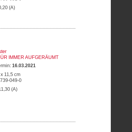
0,20 (A)
ster
 FÜR IMMER AUFGERÄUMT
ermin:
16.03.2021
 x 11,5 cm
6739-049-0
11,30 (A)