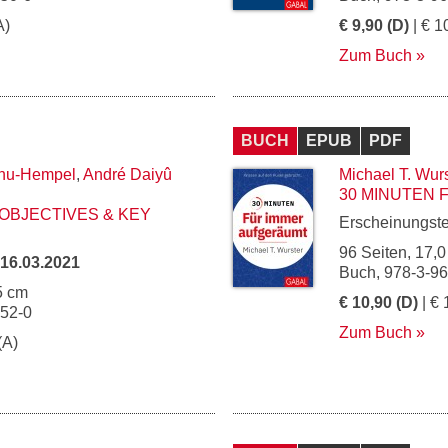
A)
€ 9,90 (D)
| € 1
Zum Buch
BUCH
EPUB
PDF
anu-Hempel
,
André Daiyû
Michael T. Wur
30 MINUTEN
 OBJECTIVES & KEY
Erscheinungst
96 Seiten, 17,0
16.03.2021
Buch, 978-3-9
5 cm
€ 10,90 (D)
| € 
052-0
Zum Buch
(A)