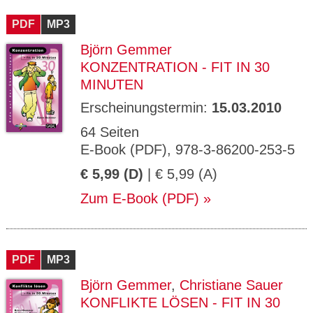
CMS_S
gabal-
Se
Wird für die Speicherung der Benutzer-
T
ESSION
verlag.
ssi
Session verwendet
T
PDF
_ID
MP3
de
on
P
H
Björn Gemmer
gabal-
Speichert den Zustimmungsstatus des
90
GV_CO
T
verlag.
Benutzers für Cookies auf der aktuellen
Ta
OKIES
T
KONZENTRATION - FIT IN 30
de
Domäne.
ge
P
MINUTEN
Erscheinungstermin:
15.03.2010
64 Seiten
E-Book (PDF), 978-3-86200-253-5
€ 5,99 (D)
| € 5,99 (A)
Zum E-Book (PDF)
PDF
MP3
Björn Gemmer
,
Christiane Sauer
KONFLIKTE LÖSEN - FIT IN 30