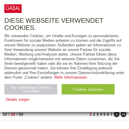
0
ARTIKEL
0.00 €
DIESE WEBSEITE VERWENDET
COOKIES.
Wir verwenden Cookies, um Inhalte und Anzeigen zu personalisieren,
FREITEXT
Funktionen für soziale Medien anbieten zu können und die Zugriffe auf
unsere Website zu analysieren. Außerdem geben wir Informationen zu
Ihrer Verwendung unserer Website an unsere Partner für soziale
AUSGABEART
Medien, Werbung und Analysen weiter. Unsere Partner führen diese
Informationen möglicherweise mit weiteren Daten zusammen, die Sie
AUS DER REIHE
ihnen bereitgestellt haben oder die sie im Rahmen Ihrer Nutzung der
Dienste gesammelt haben. Sie können Ihre Einwilligung jederzeit
widerrufen und Ihre Einstellungen in unserer Datenschutzerklärung unter
ZUM THEMA
dem Punkt „Cookies“ ändern.
Mehr Informationen.
Nur notwendige Cookies
Neuerscheinung
Bestseller
Cookies zulassen
suchen
verwenden
Details zeigen
TITEL
/
PREIS
/
DATUM
1 BIS 20 VON 302
Notwendig (2)
Statistiken (4)
Marketing (4)
>
>ǀ
10
/
20
/
50
1
2
3
4
5
6
7
Anbiet
Abl
Ty
Name
Zweck
er
auf
p
H