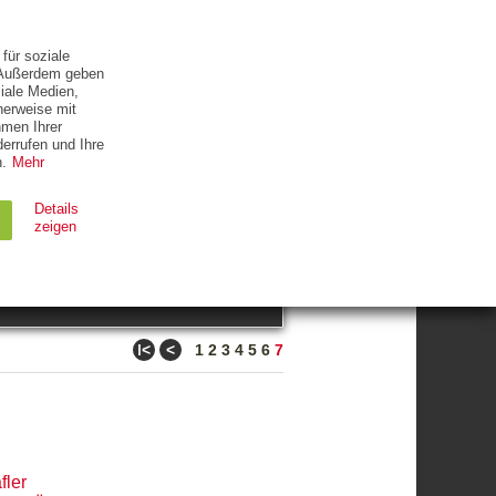
ETTER
KONTAKT
für soziale
. Außerdem geben
iale Medien,
herweise mit
hmen Ihrer
errufen und Ihre
.
Mehr
ZUM THEMA
Details
zeigen
suchen
Ablauf
Typ
ǀ<
<
1
2
3
4
5
6
7
Session
HTTP
90 Tage
HTTP
fler