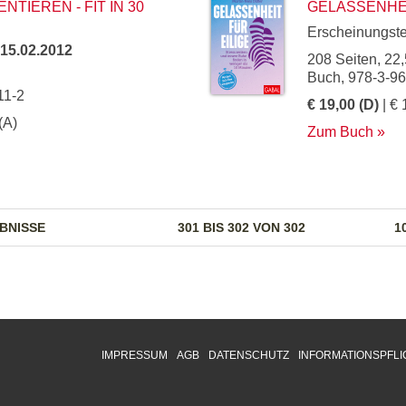
TIEREN - FIT IN 30
GELASSENHEI
Erscheinungst
15.02.2012
208 Seiten, 22,
Buch, 978-3-9
11-2
€ 19,00 (D)
| € 
(A)
Zum Buch
BNISSE
301 BIS 302 VON 302
1
IMPRESSUM
AGB
DATENSCHUTZ
INFORMATIONSPFLI