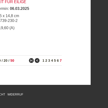
T FÜR EILIGE
ermin:
06.03.2025
5 x 14,8 cm
6739-230-2
19,60 (A)
ǀ<
<
0
/
20
/
50
1
2
3
4
5
6
7
CHT
WIDERRUF