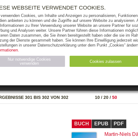
RIGHTS
PRESSE
HANDEL
FÜR UNTERNEHMEN
NEWSL
IESE WEBSEITE VERWENDET COOKIES.
 verwenden Cookies, um Inhalte und Anzeigen zu personalisieren, Funktionen 
ien anbieten zu können und die Zugriffe auf unsere Website zu analysieren
 Informationen zu Ihrer Verwendung unserer Website an unsere Partner für soz
bung und Analysen weiter. Unsere Partner führen diese Informationen möglic
THEMEN
AUTOREN
VERLAG
teren Daten zusammen, die Sie ihnen bereitgestellt haben oder die sie im Ra
zung der Dienste gesammelt haben. Sie können Ihre Einwilligung jederzeit wid
OKS
AUDIO-CDS
MP3
NON-BOOKS
stellungen in unserer Datenschutzerklärung unter dem Punkt „Cookies“ ändern
ormationen.
AUSGABEART
AUS DER REIHE
Nur notwendige Cookies
Cookies zulassen
verwenden
eller
Statistiken (4)
Marketing (4)
Anbieter
Zweck
RGEBNISSE
301 BIS 302 VON 302
10
/
20
/
50
gabal-
N_ID
Wird für die Speicherung der Benutzer-Session verwendet
verlag.de
gabal-
Speichert den Zustimmungsstatus des Benutzers für Cookies
verlag.de
auf der aktuellen Domäne.
BUCH
EPUB
PDF
Martin-Niels Dä