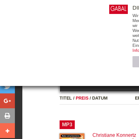
0
ARTIKEL
0.00 €
D
Wir
Med
wir
Wer
START
BÜCHER
wei
Nut
GESAMTVERZEICHNIS
BÜCHER
E-BO
Ein
Inf
FREITEXT
Neuerscheinung
Bests
Notwendig (2)
Name
TITEL
/
PREIS
/
DATUM
E
CMS_SESSIO
GV_COOKIES
MP3
Christiane Konnertz