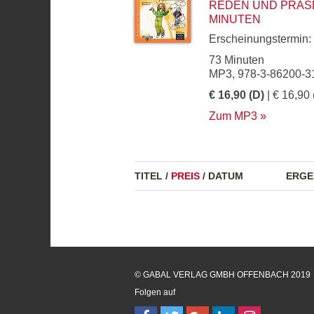
REDEN UND PRÄSEN
MINUTEN
Erscheinungstermin:
73 Minuten
MP3, 978-3-86200-3
€ 16,90 (D)
| € 16,90 
Zum MP3
TITEL
/
PREIS
/
DATUM
ERGE
© GABAL VERLAG GMBH OFFENBACH 2019
Folgen auf