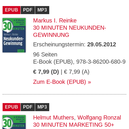
CMS_S
gabal-
Se
Wird für die Speicherung der Benutzer-
T
ESSION
verlag.
ssi
Session verwendet
T
EPUB
_ID
PDF
de
MP3
on
P
H
Markus I. Reinke
gabal-
Speichert den Zustimmungsstatus des
90
GV_CO
T
verlag.
Benutzers für Cookies auf der aktuellen
Ta
OKIES
T
30 MINUTEN NEUKUNDEN-
de
Domäne.
ge
P
GEWINNUNG
Erscheinungstermin:
29.05.2012
96 Seiten
E-Book (EPUB), 978-3-86200-680-9
€ 7,99 (D)
| € 7,99 (A)
Zum E-Book (EPUB)
EPUB
PDF
MP3
Helmut Muthers
,
Wolfgang Ronzal
30 MINUTEN MARKETING 50+