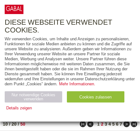
0
ARTIKEL
0.00 €
DIESE WEBSEITE VERWENDET
COOKIES.
Wir verwenden Cookies, um Inhalte und Anzeigen zu personalisieren,
FREITEXT
Funktionen für soziale Medien anbieten zu können und die Zugriffe auf
unsere Website zu analysieren. Außerdem geben wir Informationen zu
Ihrer Verwendung unserer Website an unsere Partner für soziale
AUSGABEART
Medien, Werbung und Analysen weiter. Unsere Partner führen diese
Informationen möglicherweise mit weiteren Daten zusammen, die Sie
AUS DER REIHE
ihnen bereitgestellt haben oder die sie im Rahmen Ihrer Nutzung der
Dienste gesammelt haben. Sie können Ihre Einwilligung jederzeit
widerrufen und Ihre Einstellungen in unserer Datenschutzerklärung unter
ZUM THEMA
dem Punkt „Cookies“ ändern.
Mehr Informationen.
Nur notwendige Cookies
Neuerscheinung
Bestseller
Cookies zulassen
suchen
verwenden
Details zeigen
TITEL
/
PREIS
/
DATUM
61 BIS 110 VON 302
Notwendig (2)
Statistiken (4)
Marketing (4)
ǀ<
<
>
>ǀ
10
/
20
/
50
1
2
3
4
5
6
7
Anbiet
Abl
Ty
Name
Zweck
er
auf
p
H