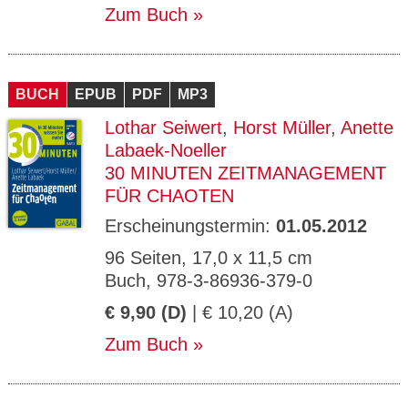
Zum Buch
BUCH
EPUB
PDF
MP3
Lothar Seiwert
,
Horst Müller
,
Anette
Labaek-Noeller
30 MINUTEN ZEITMANAGEMENT
FÜR CHAOTEN
Erscheinungstermin:
01.05.2012
96 Seiten, 17,0 x 11,5 cm
Buch, 978-3-86936-379-0
€ 9,90 (D)
| € 10,20 (A)
Zum Buch