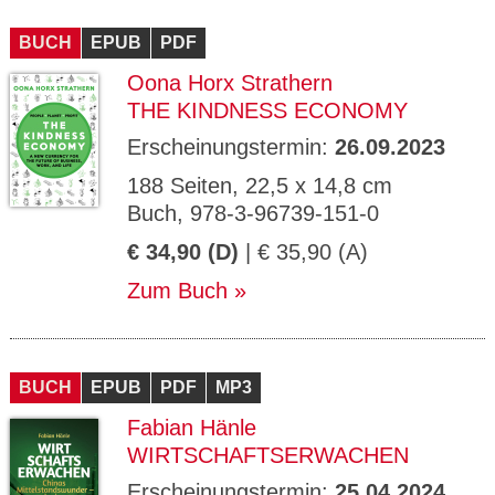
BUCH
EPUB
PDF
Oona Horx Strathern
THE KINDNESS ECONOMY
Erscheinungstermin:
26.09.2023
188 Seiten, 22,5 x 14,8 cm
Buch, 978-3-96739-151-0
€ 34,90 (D)
| € 35,90 (A)
Zum Buch
BUCH
EPUB
PDF
MP3
Fabian Hänle
WIRTSCHAFTSERWACHEN
Erscheinungstermin:
25.04.2024