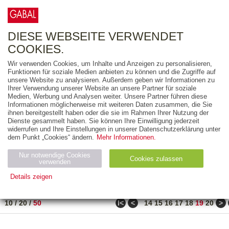
0
ARTIKEL
0.00 €
DIESE WEBSEITE VERWENDET
COOKIES.
Wir verwenden Cookies, um Inhalte und Anzeigen zu personalisieren,
FREITEXT
Funktionen für soziale Medien anbieten zu können und die Zugriffe auf
unsere Website zu analysieren. Außerdem geben wir Informationen zu
Ihrer Verwendung unserer Website an unsere Partner für soziale
AUSGABEART
Medien, Werbung und Analysen weiter. Unsere Partner führen diese
Informationen möglicherweise mit weiteren Daten zusammen, die Sie
AUS DER REIHE
ihnen bereitgestellt haben oder die sie im Rahmen Ihrer Nutzung der
Dienste gesammelt haben. Sie können Ihre Einwilligung jederzeit
widerrufen und Ihre Einstellungen in unserer Datenschutzerklärung unter
ZUM THEMA
dem Punkt „Cookies“ ändern.
Mehr Informationen.
Nur notwendige Cookies
Neuerscheinung
Bestseller
Cookies zulassen
suchen
verwenden
Details zeigen
TITEL
/
PREIS
/
DATUM
931 BIS 980 VON 990
Notwendig (2)
Statistiken (4)
Marketing (4)
ǀ<
<
>
10
/
20
/
50
14
15
16
17
18
19
20
Anbiet
Abl
Ty
Name
Zweck
er
auf
p
H