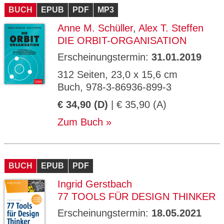
BUCH
EPUB
PDF
MP3
Anne M. Schüller
,
Alex T. Steffen
DIE ORBIT-ORGANISATION
Erscheinungstermin:
31.01.2019
312 Seiten, 23,0 x 15,6 cm
Buch, 978-3-86936-899-3
€ 34,90 (D)
| € 35,90 (A)
Zum Buch
BUCH
EPUB
PDF
Ingrid Gerstbach
77 TOOLS FÜR DESIGN THINKER
Erscheinungstermin:
18.05.2021