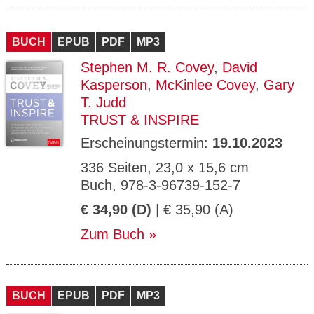
BUCH
EPUB
PDF
MP3
Stephen M. R. Covey
,
David
Kasperson
,
McKinlee Covey
,
Gary
T. Judd
TRUST & INSPIRE
Erscheinungstermin:
19.10.2023
336 Seiten, 23,0 x 15,6 cm
Buch, 978-3-96739-152-7
€ 34,90 (D)
| € 35,90 (A)
Zum Buch
BUCH
EPUB
PDF
MP3