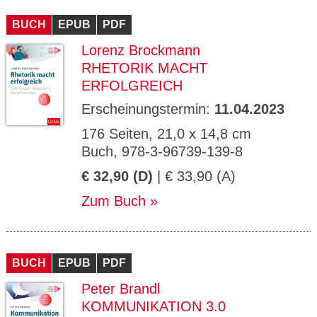
CMS_S
gabal-
Se
Wird für die Speicherung der Benutzer-
T
ESSION
verlag.
ssi
Session verwendet
T
BUCH
_ID
EPUB
de
PDF
on
P
H
Lorenz Brockmann
gabal-
Speichert den Zustimmungsstatus des
90
GV_CO
T
verlag.
Benutzers für Cookies auf der aktuellen
Ta
OKIES
T
RHETORIK MACHT
de
Domäne.
ge
P
ERFOLGREICH
Erscheinungstermin:
11.04.2023
176 Seiten, 21,0 x 14,8 cm
Buch, 978-3-96739-139-8
€ 32,90 (D)
| € 33,90 (A)
Zum Buch
BUCH
EPUB
PDF
Peter Brandl
KOMMUNIKATION 3.0