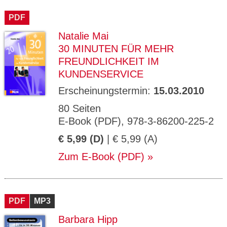
CMS_S
gabal-
Se
Wird für die Speicherung der Benutzer-
T
ESSION
verlag.
ssi
Session verwendet
T
PDF
_ID
de
on
P
H
Natalie Mai
gabal-
Speichert den Zustimmungsstatus des
90
GV_CO
T
verlag.
Benutzers für Cookies auf der aktuellen
Ta
OKIES
T
30 MINUTEN FÜR MEHR
de
Domäne.
ge
P
FREUNDLICHKEIT IM
KUNDENSERVICE
Erscheinungstermin:
15.03.2010
80 Seiten
E-Book (PDF), 978-3-86200-225-2
€ 5,99 (D)
| € 5,99 (A)
Zum E-Book (PDF)
PDF
MP3
Barbara Hipp