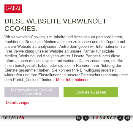
0
ARTIKEL
0.00 €
DIESE WEBSEITE VERWENDET
COOKIES.
Wir verwenden Cookies, um Inhalte und Anzeigen zu personalisieren,
FREITEXT
Funktionen für soziale Medien anbieten zu können und die Zugriffe auf
unsere Website zu analysieren. Außerdem geben wir Informationen zu
Ihrer Verwendung unserer Website an unsere Partner für soziale
AUSGABEART
Medien, Werbung und Analysen weiter. Unsere Partner führen diese
Informationen möglicherweise mit weiteren Daten zusammen, die Sie
AUS DER REIHE
ihnen bereitgestellt haben oder die sie im Rahmen Ihrer Nutzung der
Dienste gesammelt haben. Sie können Ihre Einwilligung jederzeit
widerrufen und Ihre Einstellungen in unserer Datenschutzerklärung unter
ZUM THEMA
dem Punkt „Cookies“ ändern.
Mehr Informationen.
Nur notwendige Cookies
Neuerscheinung
Bestseller
Cookies zulassen
suchen
verwenden
Details zeigen
TITEL
/
PREIS
/
DATUM
61 BIS 110 VON 990
Notwendig (2)
Statistiken (4)
Marketing (4)
ǀ<
<
>
>ǀ
10
/
20
/
50
1
2
3
4
5
6
7
Anbiet
Abl
Ty
Name
Zweck
er
auf
p
H