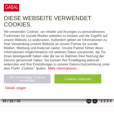
0
ARTIKEL
0.00 €
DIESE WEBSEITE VERWENDET
COOKIES.
Wir verwenden Cookies, um Inhalte und Anzeigen zu personalisieren,
FREITEXT
Funktionen für soziale Medien anbieten zu können und die Zugriffe auf
unsere Website zu analysieren. Außerdem geben wir Informationen zu
Ihrer Verwendung unserer Website an unsere Partner für soziale
AUSGABEART
Medien, Werbung und Analysen weiter. Unsere Partner führen diese
Informationen möglicherweise mit weiteren Daten zusammen, die Sie
AUS DER REIHE
ihnen bereitgestellt haben oder die sie im Rahmen Ihrer Nutzung der
Dienste gesammelt haben. Sie können Ihre Einwilligung jederzeit
widerrufen und Ihre Einstellungen in unserer Datenschutzerklärung unter
ZUM THEMA
dem Punkt „Cookies“ ändern.
Mehr Informationen.
Nur notwendige Cookies
Neuerscheinung
Bestseller
Cookies zulassen
suchen
verwenden
Details zeigen
TITEL
/
PREIS
/
DATUM
171 BIS 182 VON 182
Notwendig (2)
Statistiken (4)
Marketing (4)
ǀ<
<
10
/
20
/
50
1
2
3
4
Anbiet
Abl
Ty
Name
Zweck
er
auf
p
H