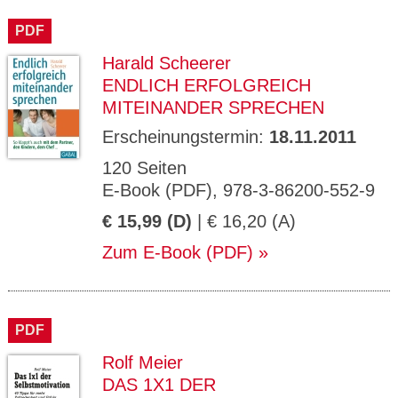
CMS_S
gabal-
Se
Wird für die Speicherung der Benutzer-
T
ESSION
verlag.
ssi
Session verwendet
T
PDF
_ID
de
on
P
H
Harald Scheerer
gabal-
Speichert den Zustimmungsstatus des
90
GV_CO
T
verlag.
Benutzers für Cookies auf der aktuellen
Ta
OKIES
T
ENDLICH ERFOLGREICH
de
Domäne.
ge
P
MITEINANDER SPRECHEN
Erscheinungstermin:
18.11.2011
120 Seiten
E-Book (PDF), 978-3-86200-552-9
€ 15,99 (D)
| € 16,20 (A)
Zum E-Book (PDF)
PDF
Rolf Meier
DAS 1X1 DER