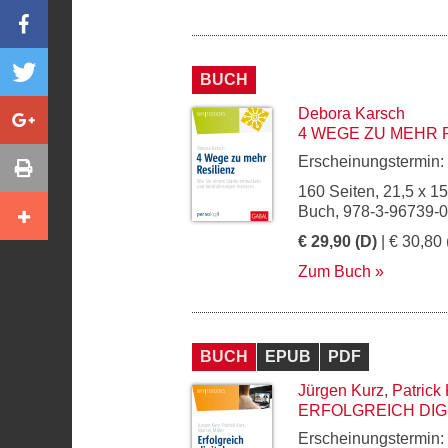
BUCH
Debora Karsch
4 WEGE ZU MEHR 
Erscheinungstermin:
160 Seiten, 21,5 x 1
Buch, 978-3-96739-
€ 29,90 (D)
| € 30,80 
Zum Buch
BUCH
EPUB
PDF
Jürgen Kurz
,
Patrick
ERFOLGREICH DIG
Erscheinungstermin: