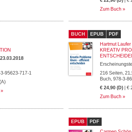
€ 22,90 (D)
| € 
Zum Buch
BUCH
EPUB
PDF
Hartmut Laufer
TION
KREATIV PRO
ENTSCHEIDE
23.03.2018
Erscheinungst
-3-95623-717-1
216 Seiten, 21,
Buch, 978-3-8
(A)
€ 24,90 (D)
| € 
Zum Buch
EPUB
PDF
Carmen Schön