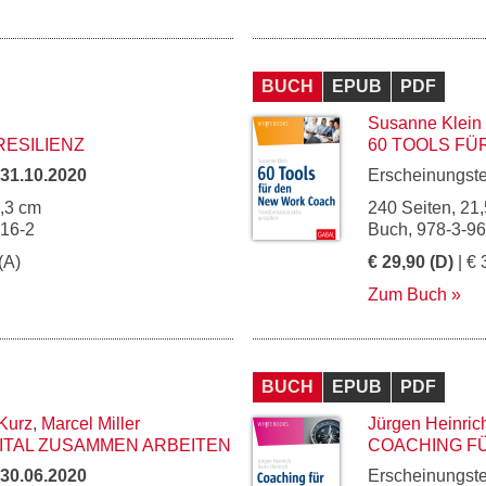
BUCH
EPUB
PDF
Susanne Klein
RESILIENZ
60 TOOLS F
31.10.2020
Erscheinungst
5,3 cm
240 Seiten, 21,
016-2
Buch, 978-3-9
(A)
€ 29,90 (D)
| € 
Zum Buch
BUCH
EPUB
PDF
 Kurz
,
Marcel Miller
Jürgen Heinric
ITAL ZUSAMMEN ARBEITEN
COACHING F
30.06.2020
Erscheinungst