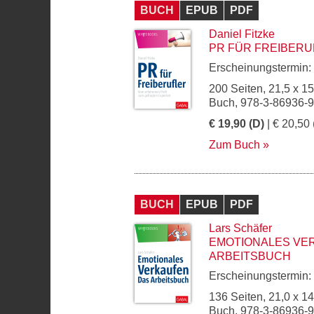
BUCH
EPUB
PDF
Daniel Fitzke
PR FÜR FREIBERU
Erscheinungstermin:
200 Seiten, 21,5 x 1
Buch, 978-3-86936-
€ 19,90 (D)
| € 20,50 
Zum Buch
BUCH
EPUB
PDF
Lars Schäfer
EMOTIONALES VE
ARBEITSBUCH
Erscheinungstermin:
136 Seiten, 21,0 x 1
Buch, 978-3-86936-