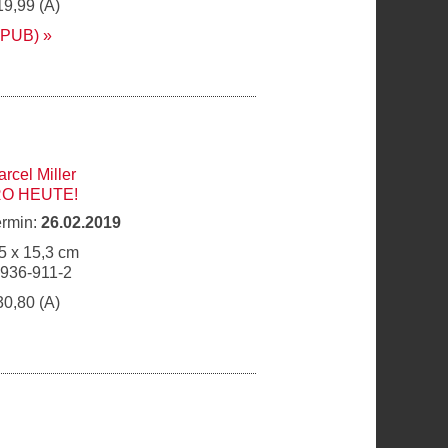
19,99 (A)
EPUB)
rcel Miller
O HEUTE!
ermin:
26.02.2019
5 x 15,3 cm
6936-911-2
30,80 (A)