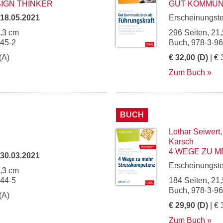
SIGN THINKER
GUT KOMMUN
18.05.2021
Erscheinungst
5,3 cm
296 Seiten, 21,
045-2
Buch, 978-3-9
(A)
€ 32,00 (D)
| € 
Zum Buch
BUCH
Lothar Seiwert
Karsch
4 WEGE ZU 
30.03.2021
Erscheinungst
5,3 cm
044-5
184 Seiten, 21,
Buch, 978-3-9
(A)
€ 29,90 (D)
| € 
Zum Buch