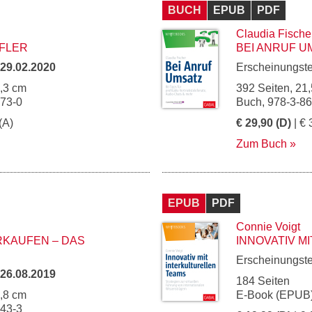
BUCH
EPUB
PDF
Claudia Fische
FLER
BEI ANRUF U
29.02.2020
Erscheinungst
5,3 cm
392 Seiten, 21,
973-0
Buch, 978-3-8
(A)
€ 29,90 (D)
| € 
Zum Buch
EPUB
PDF
Connie Voigt
RKAUFEN – DAS
INNOVATIV M
Erscheinungst
26.08.2019
184 Seiten
4,8 cm
E-Book (EPUB)
943-3