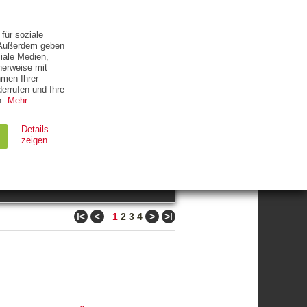
ETTER
KONTAKT
für soziale
. Außerdem geben
iale Medien,
herweise mit
hmen Ihrer
errufen und Ihre
.
Mehr
ZUM THEMA
Details
zeigen
suchen
Ablauf
Typ
ǀ<
<
>
>ǀ
1
2
3
4
Session
HTTP
90 Tage
HTTP