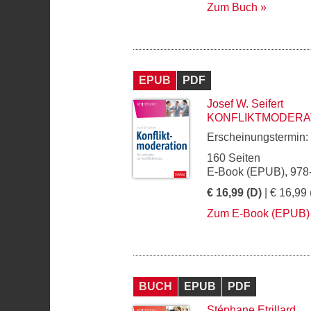
Zum Buch
EPUB
PDF
Josef W. Seifert
KONFLIKTMODERA
Erscheinungstermin:
160 Seiten
E-Book (EPUB), 978
€ 16,99 (D)
| € 16,99 
Zum E-Book (EPUB)
BUCH
EPUB
PDF
Stéphane Etrillard