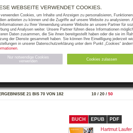
RIGHTS
PRESSE
HANDEL
FÜR UNTERNEHMEN
NEWSL
IESE WEBSEITE VERWENDET COOKIES.
 verwenden Cookies, um Inhalte und Anzeigen zu personalisieren, Funktionen 
ien anbieten zu können und die Zugriffe auf unsere Website zu analysieren
 Informationen zu Ihrer Verwendung unserer Website an unsere Partner für soz
bung und Analysen weiter. Unsere Partner führen diese Informationen möglic
THEMEN
AUTOREN
VERLAG
teren Daten zusammen, die Sie ihnen bereitgestellt haben oder die sie im Ra
zung der Dienste gesammelt haben. Sie können Ihre Einwilligung jederzeit wid
OKS
AUDIO-CDS
MP3
NON-BOOKS
stellungen in unserer Datenschutzerklärung unter dem Punkt „Cookies“ ändern
ormationen.
AUSGABEART
AUS DER REIHE
Nur notwendige Cookies
Cookies zulassen
verwenden
eller
Statistiken (4)
Marketing (4)
Anbieter
Zweck
ERGEBNISSE
21 BIS 70 VON 182
10
/
20
/
50
gabal-
N_ID
Wird für die Speicherung der Benutzer-Session verwendet
verlag.de
gabal-
Speichert den Zustimmungsstatus des Benutzers für Cookies
verlag.de
auf der aktuellen Domäne.
BUCH
EPUB
PDF
Hartmut Laufer