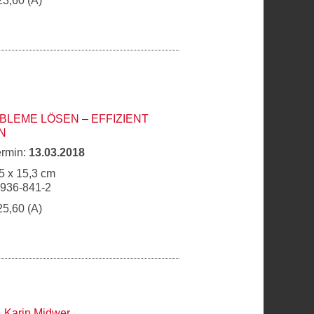
23,60 (A)
BLEME LÖSEN – EFFIZIENT
N
ermin:
13.03.2018
5 x 15,3 cm
6936-841-2
25,60 (A)
,
Karin Midwer