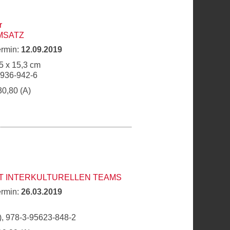
r
MSATZ
ermin:
12.09.2019
5 x 15,3 cm
6936-942-6
30,80 (A)
IT INTERKULTURELLEN TEAMS
ermin:
26.03.2019
, 978-3-95623-848-2