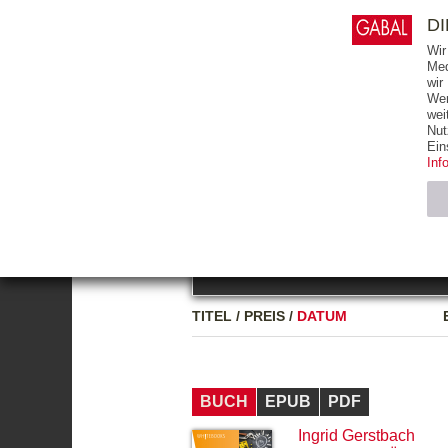
0
ARTIKEL
0.00 €
D
Wir
Med
wir
Wer
START
BÜCHER
wei
Nut
GESAMTVERZEICHNIS
BÜCHER
E-BO
Ein
Inf
FREITEXT
Neuerscheinung
Bests
Notwendig (2)
Name
TITEL
/
PREIS
/
DATUM
CMS_SESSIO
GV_COOKIES
BUCH
EPUB
PDF
Ingrid Gerstbach