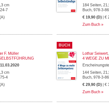
5,3 cm
184 Seiten, 21,
024-7
Buch, 978-3-8
(A)
€ 19,90 (D)
| € 
Zum Buch
BUCH
r F. Müller
Lothar Seiwert
 SELBSTFÜHRUNG
4 WEGE ZU 
11.03.2020
Erscheinungst
5,3 cm
144 Seiten, 21,
975-4
Buch, 978-3-8
(A)
€ 29,90 (D)
| € 
Zum Buch