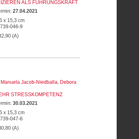
IZIEREN ALS FÜHRUNGSKRAFT
ermin:
27.04.2021
5 x 15,3 cm
6739-046-9
32,90 (A)
,
Manuela Jacob-Niedballa
,
Debora
MEHR STRESSKOMPETENZ
ermin:
30.03.2021
5 x 15,3 cm
6739-047-6
30,80 (A)