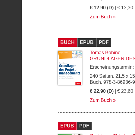
€ 12,90 (D)
| € 13,30 
Zum Buch
BUCH
EPUB
PDF
Tomas Bohinc
GRUNDLAGEN DE
Erscheinungstermin:
240 Seiten, 21,5 x 1
Buch, 978-3-86936-
€ 22,90 (D)
| € 23,60 
Zum Buch
EPUB
PDF