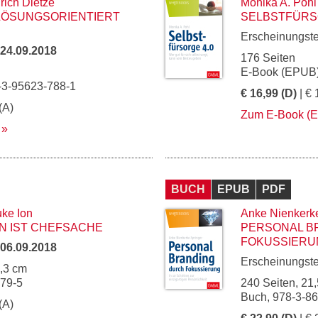
rich Dietze
Monika A. Pohl
LÖSUNGSORIENTIERT
SELBSTFÜRS
Erscheinungst
24.09.2018
176 Seiten
E-Book (EPUB)
-3-95623-788-1
€ 16,99 (D)
| € 
(A)
Zum E-Book (
BUCH
EPUB
PDF
uke Ion
Anke Nienkerk
N IST CHEFSACHE
PERSONAL B
FOKUSSIERU
06.09.2018
Erscheinungst
5,3 cm
879-5
240 Seiten, 21,
Buch, 978-3-8
(A)