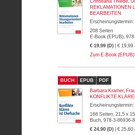
Christiana Thiede
,
Ul
REKLAMATIONEN 
BEARBEITEN
Erscheinungstermin:
208 Seiten
E-Book (EPUB), 978
€ 19,99 (D)
| € 19,99 
Zum E-Book (EPUB)
BUCH
EPUB
PDF
Barbara Kramer
,
Fra
KONFLIKTE KLÄRE
Erscheinungstermin:
168 Seiten, 21,5 x 1
Buch, 978-3-86936-
€ 24,90 (D)
| € 25,60 