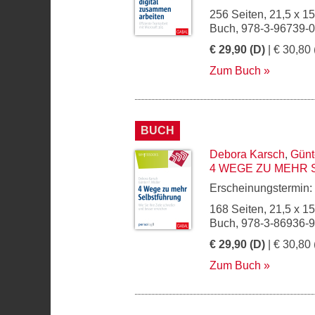
256 Seiten, 21,5 x 1
Buch, 978-3-96739-
€ 29,90 (D)
| € 30,80 
Zum Buch
BUCH
Debora Karsch
,
Günte
4 WEGE ZU MEHR
Erscheinungstermin:
168 Seiten, 21,5 x 1
Buch, 978-3-86936-
€ 29,90 (D)
| € 30,80 
Zum Buch