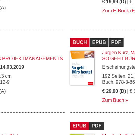
€ 19,99 (D)
| € 
(A)
Zum E-Book (
BUCH
EPUB
PDF
Jürgen Kurz
,
Ma
S PROJEKTMANAGEMENTS
SO GEHT BÜR
14.03.2019
Erscheinungst
5,3 cm
192 Seiten, 21,
912-9
Buch, 978-3-8
(A)
€ 29,90 (D)
| € 
Zum Buch
EPUB
PDF