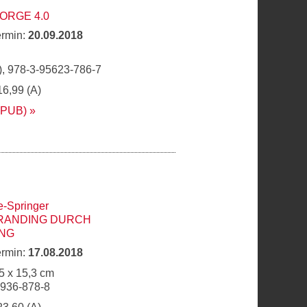
ORGE 4.0
ermin:
20.09.2018
, 978-3-95623-786-7
16,99 (A)
EPUB)
e-Springer
RANDING DURCH
NG
ermin:
17.08.2018
5 x 15,3 cm
6936-878-8