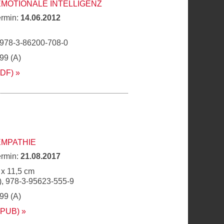
EMOTIONALE INTELLIGENZ
ermin:
14.06.2012
 978-3-86200-708-0
,99 (A)
PDF)
EMPATHIE
ermin:
21.08.2017
 x 11,5 cm
, 978-3-95623-555-9
,99 (A)
EPUB)