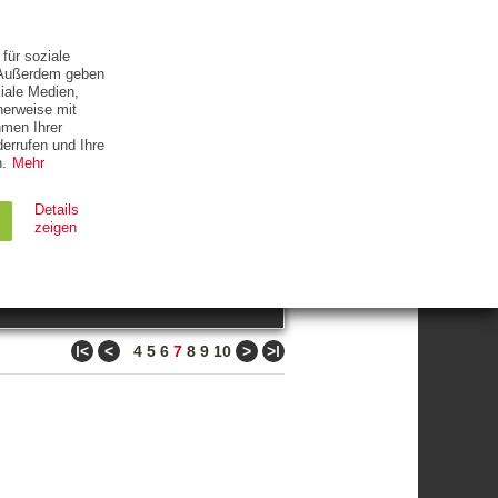
ETTER
KONTAKT
für soziale
. Außerdem geben
iale Medien,
herweise mit
hmen Ihrer
errufen und Ihre
.
Mehr
ZUM THEMA
Details
zeigen
suchen
Ablauf
Typ
ǀ<
<
>
>ǀ
4
5
6
7
8
9
10
Session
HTTP
90 Tage
HTTP