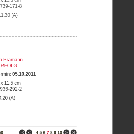
 x 11,5 cm
6739-171-8
11,30 (A)
ch Pramann
ERFOLG
ermin:
05.10.2011
 x 11,5 cm
6936-292-2
0,20 (A)
ǀ<
<
>
>ǀ
50
4
5
6
7
8
9
10