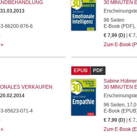
WANDBEHANDLUNG
30 MINUTEN 
31.03.2013
Erscheinungst
96 Seiten
-3-86200-876-6
E-Book (PDF),
)
€ 7,99 (D)
| € 7
Zum E-Book (
EPUB
PDF
Sabine Hübner
TIONALES VERKAUFEN
30 MINUTEN 
20.02.2014
Erscheinungst
96 Seiten, 17,0
-3-95623-071-4
E-Book (EPUB)
)
€ 7,99 (D)
| € 7
Zum E-Book (