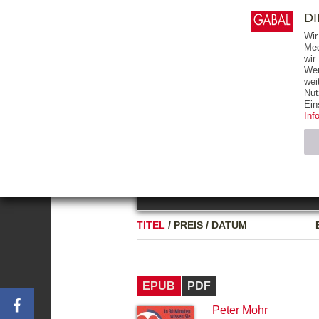
0
ARTIKEL
0.00 €
D
Wir
Med
wir
Wer
START
BÜCHER
wei
Nut
GESAMTVERZEICHNIS
BÜCHER
E-BO
Ein
Inf
FREITEXT
Neuerscheinung
Bests
Notwendig (2)
Name
TITEL
/
PREIS
/
DATUM
CMS_SESSIO
GV_COOKIES
EPUB
PDF
Peter Mohr