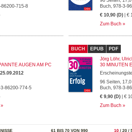
96 Seiten, 17,0
3-86200-715-8
Buch, 978-3-9
)
€ 10,90 (D)
| € 
Zum Buch
BUCH
EPUB
PDF
Jörg Löhr
,
Ulri
PANNTE AUGEN AM PC
30 MINUTEN 
25.09.2012
Erscheinungst
96 Seiten, 17,0
-3-86200-774-5
Buch, 978-3-8
)
€ 9,90 (D)
| € 1
Zum Buch
NISSE
61 BIS 70 VON 990
10
/
20
/