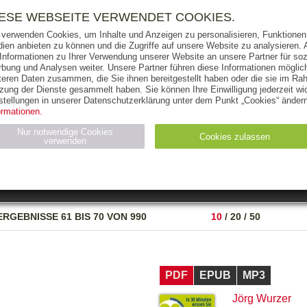
RIGHTS
PRESSE
HANDEL
FÜR UNTERNEHMEN
NEWSL
IESE WEBSEITE VERWENDET COOKIES.
 verwenden Cookies, um Inhalte und Anzeigen zu personalisieren, Funktionen 
ien anbieten zu können und die Zugriffe auf unsere Website zu analysieren
 Informationen zu Ihrer Verwendung unserer Website an unsere Partner für soz
bung und Analysen weiter. Unsere Partner führen diese Informationen möglic
THEMEN
AUTOREN
VERLAG
teren Daten zusammen, die Sie ihnen bereitgestellt haben oder die sie im Ra
zung der Dienste gesammelt haben. Sie können Ihre Einwilligung jederzeit wid
OKS
AUDIO-CDS
MP3
NON-BOOKS
stellungen in unserer Datenschutzerklärung unter dem Punkt „Cookies“ ändern
ormationen.
AUSGABEART
AUS DER REIHE
Nur notwendige Cookies
Cookies zulassen
verwenden
eller
Statistiken (4)
Marketing (4)
Anbieter
Zweck
ERGEBNISSE
61 BIS 70 VON 990
10
/
20
/
50
gabal-
N_ID
Wird für die Speicherung der Benutzer-Session verwendet
verlag.de
gabal-
Speichert den Zustimmungsstatus des Benutzers für Cookies
verlag.de
auf der aktuellen Domäne.
PDF
EPUB
MP3
Jörg Wurzer