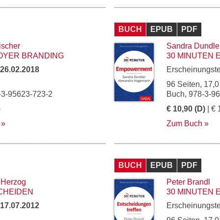
BUCH
EPUB
PDF
ischer
Sandra Dundle
OYER BRANDING
30 MINUTEN
26.02.2018
Erscheinungst
96 Seiten, 17,0
-3-95623-723-2
Buch, 978-3-9
)
€ 10,90 (D)
| € 
Zum Buch
BUCH
EPUB
PDF
 Herzog
Peter Brandl
CHEIDEN
30 MINUTEN
17.07.2012
Erscheinungst