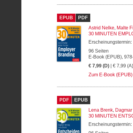
EPUB
PDF
Astrid Nelke
,
Malte F
30 MINUTEN EMPL
Erscheinungstermin:
96 Seiten
E-Book (EPUB), 978
€ 7,99 (D)
| € 7,99 (A
Zum E-Book (EPUB)
PDF
EPUB
Lena Brenk
,
Dagmar
30 MINUTEN ENTS
Erscheinungstermin: