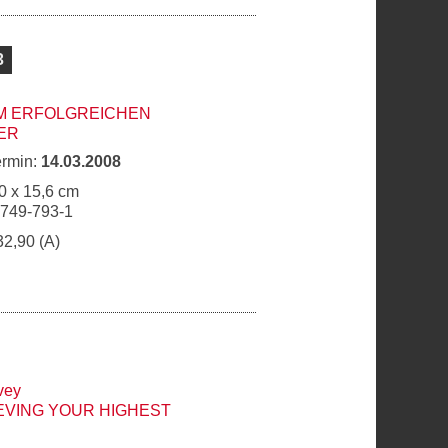
3
M ERFOLGREICHEN
ER
ermin:
14.03.2008
0 x 15,6 cm
9749-793-1
32,90 (A)
vey
EVING YOUR HIGHEST