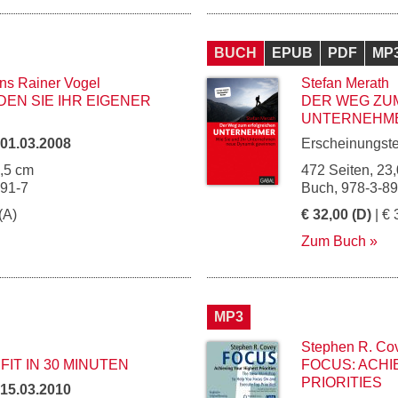
BUCH
EPUB
PDF
MP
ns Rainer Vogel
Stefan Merath
EN SIE IHR EIGENER
DER WEG ZU
UNTERNEHM
01.03.2008
Erscheinungst
5,5 cm
472 Seiten, 23,
791-7
Buch, 978-3-8
(A)
€ 32,00 (D)
| € 
Zum Buch
MP3
Stephen R. Co
FIT IN 30 MINUTEN
FOCUS: ACHI
PRIORITIES
15.03.2010