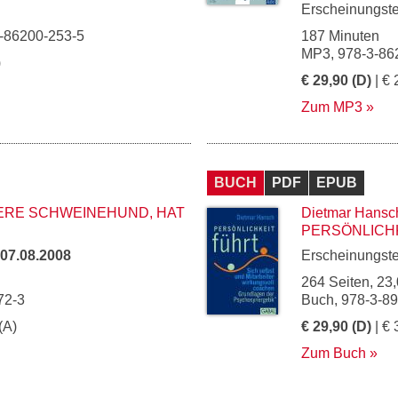
Erscheinungst
3-86200-253-5
187 Minuten
MP3, 978-3-86
)
€ 29,90 (D)
| € 
Zum MP3
BUCH
PDF
EPUB
ERE SCHWEINEHUND, HAT
Dietmar Hansc
PERSÖNLICH
07.08.2008
Erscheinungst
264 Seiten, 23,
72-3
Buch, 978-3-8
(A)
€ 29,90 (D)
| € 
Zum Buch