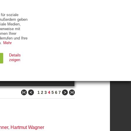
ETTER
KONTAKT
für soziale
. Außerdem geben
iale Medien,
herweise mit
hmen Ihrer
errufen und Ihre
.
Mehr
ZUM THEMA
Details
zeigen
suchen
Ablauf
Typ
ǀ<
<
>
>ǀ
1
2
3
4
5
6
7
Session
HTTP
90 Tage
HTTP
hner
,
Hartmut Wagner