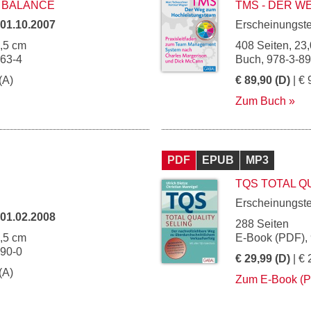
N BALANCE
TMS - DER 
01.10.2007
Erscheinungst
4,5 cm
408 Seiten, 23,
763-4
Buch, 978-3-8
(A)
€ 89,90 (D)
| € 
Zum Buch
PDF
EPUB
MP3
TQS TOTAL Q
Erscheinungst
01.02.2008
288 Seiten
5,5 cm
E-Book (PDF),
790-0
€ 29,99 (D)
| € 
(A)
Zum E-Book (