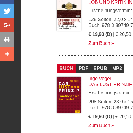
LOB UND KRITIK I
Erscheinungstermin:
128 Seiten, 22,0 x 1
Buch, 978-3-89749-
€ 19,90 (D)
| € 20,50 
Zum Buch
BUCH
PDF
EPUB
MP3
Ingo Vogel
DAS LUST PRINZIP
Erscheinungstermin:
208 Seiten, 23,0 x 1
Buch, 978-3-89749-
€ 19,90 (D)
| € 20,50 
Zum Buch