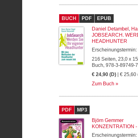
BUCH
PDF
EPUB
Daniel Detambel
,
Ha
JOBSEARCH. WERD
HEADHUNTER
Erscheinungstermin:
216 Seiten, 23,0 x 1
Buch, 978-3-89749-
€ 24,90 (D)
| € 25,60 
Zum Buch
PDF
MP3
Björn Gemmer
KONZENTRATION - 
Erscheinungstermin: