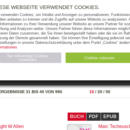
RIGHTS
PRESSE
HANDEL
FÜR UNTERNEHMEN
NEWSL
IESE WEBSEITE VERWENDET COOKIES.
 verwenden Cookies, um Inhalte und Anzeigen zu personalisieren, Funktionen 
ien anbieten zu können und die Zugriffe auf unsere Website zu analysieren
 Informationen zu Ihrer Verwendung unserer Website an unsere Partner für soz
bung und Analysen weiter. Unsere Partner führen diese Informationen möglic
THEMEN
AUTOREN
VERLAG
teren Daten zusammen, die Sie ihnen bereitgestellt haben oder die sie im Ra
zung der Dienste gesammelt haben. Sie können Ihre Einwilligung jederzeit wid
OKS
AUDIO-CDS
MP3
NON-BOOKS
stellungen in unserer Datenschutzerklärung unter dem Punkt „Cookies“ ändern
ormationen.
AUSGABEART
AUS DER REIHE
Nur notwendige Cookies
Cookies zulassen
verwenden
eller
Statistiken (4)
Marketing (4)
Anbieter
Zweck
ERGEBNISSE
31 BIS 40 VON 990
10
/
20
/
50
gabal-
N_ID
Wird für die Speicherung der Benutzer-Session verwendet
verlag.de
gabal-
Speichert den Zustimmungsstatus des Benutzers für Cookies
verlag.de
auf der aktuellen Domäne.
BUCH
PDF
EPUB
ght W Allen
Marc Tscheusc