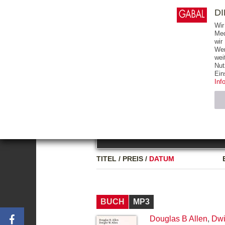
0
ARTIKEL
0.00 €
D
Wir
Med
wir
Wer
START
BÜCHER
wei
Nut
GESAMTVERZEICHNIS
BÜCHER
E-BO
Ein
Inf
FREITEXT
Neuerscheinung
Bests
Notwendig (2)
Name
TITEL
/
PREIS
/
DATUM
CMS_SESSIO
GV_COOKIES
BUCH
MP3
Douglas B Allen
,
Dwi