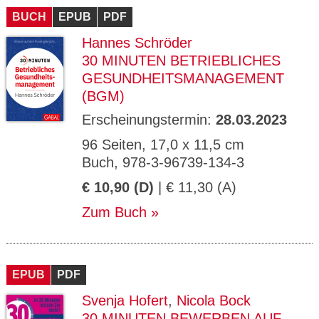
BUCH
EPUB
PDF
Hannes Schröder
30 MINUTEN BETRIEBLICHES
GESUNDHEITSMANAGEMENT
(BGM)
Erscheinungstermin:
28.03.2023
96 Seiten, 17,0 x 11,5 cm
Buch, 978-3-96739-134-3
€ 10,90 (D)
| € 11,30 (A)
Zum Buch
EPUB
PDF
Svenja Hofert
,
Nicola Bock
30 MINUTEN BEWERBEN AUF