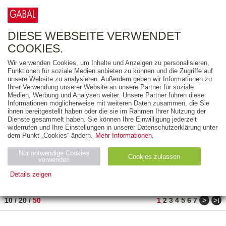
0
ARTIKEL
0.00 €
DIESE WEBSEITE VERWENDET
COOKIES.
Wir verwenden Cookies, um Inhalte und Anzeigen zu personalisieren,
FREITEXT
Funktionen für soziale Medien anbieten zu können und die Zugriffe auf
unsere Website zu analysieren. Außerdem geben wir Informationen zu
Ihrer Verwendung unserer Website an unsere Partner für soziale
AUSGABEART
Medien, Werbung und Analysen weiter. Unsere Partner führen diese
Informationen möglicherweise mit weiteren Daten zusammen, die Sie
AUS DER REIHE
ihnen bereitgestellt haben oder die sie im Rahmen Ihrer Nutzung der
Dienste gesammelt haben. Sie können Ihre Einwilligung jederzeit
widerrufen und Ihre Einstellungen in unserer Datenschutzerklärung unter
ZUM THEMA
dem Punkt „Cookies“ ändern.
Mehr Informationen.
Nur notwendige Cookies
Neuerscheinung
Bestseller
Cookies zulassen
suchen
verwenden
Details zeigen
TITEL
/
PREIS
/
DATUM
1 BIS 50 VON 990
Notwendig (2)
Statistiken (4)
Marketing (4)
>
>ǀ
10
/
20
/
50
1
2
3
4
5
6
7
Anbiet
Abl
Ty
Name
Zweck
er
auf
p
H