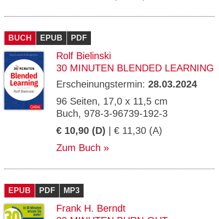
BUCH
EPUB
PDF
Rolf Bielinski
30 MINUTEN BLENDED LEARNING
Erscheinungstermin:
28.03.2024
96 Seiten, 17,0 x 11,5 cm
Buch, 978-3-96739-192-3
€ 10,90 (D)
| € 11,30 (A)
Zum Buch
EPUB
PDF
MP3
Frank H. Berndt