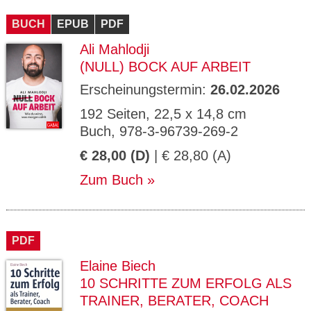
CMS_S
gabal-
Se
Wird für die Speicherung der Benutzer-
T
ESSION
verlag.
ssi
Session verwendet
T
BUCH
_ID
EPUB
de
PDF
on
P
H
Ali Mahlodji
gabal-
Speichert den Zustimmungsstatus des
90
GV_CO
T
verlag.
Benutzers für Cookies auf der aktuellen
Ta
OKIES
T
(NULL) BOCK AUF ARBEIT
de
Domäne.
ge
P
Erscheinungstermin:
26.02.2026
192 Seiten, 22,5 x 14,8 cm
Buch, 978-3-96739-269-2
€ 28,00 (D)
| € 28,80 (A)
Zum Buch
PDF
Elaine Biech
10 SCHRITTE ZUM ERFOLG ALS
TRAINER, BERATER, COACH