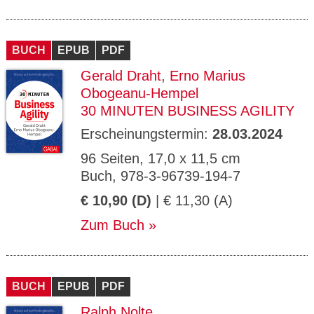
BUCH
EPUB
PDF
Gerald Draht
,
Erno Marius
Obogeanu-Hempel
30 MINUTEN BUSINESS AGILITY
Erscheinungstermin:
28.03.2024
96 Seiten, 17,0 x 11,5 cm
Buch, 978-3-96739-194-7
€ 10,90 (D)
| € 11,30 (A)
Zum Buch
BUCH
EPUB
PDF
Ralph Nolte