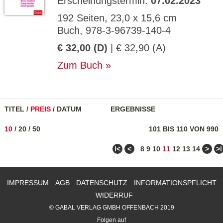
Erscheinungstermin:
07.02.2023
192 Seiten, 23,0 x 15,6 cm
Buch, 978-3-96739-140-4
€ 32,00 (D)
| € 32,90 (A)
Zum Buch
TITEL
/
PREIS
/
DATUM
ERGEBNISSE
10
/
20
/
50
101 BIS 110 VON 990
ǀ<
<
>
>ǀ
8
9
10
11
12
13
14
IMPRESSUM
AGB
DATENSCHUTZ
INFORMATIONSPFLICHT
WIDERRUF
© GABAL VERLAG GMBH OFFENBACH 2019
Folgen auf