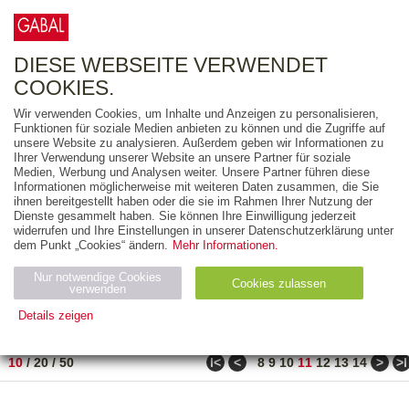
0
ARTIKEL
0.00 €
DIESE WEBSEITE VERWENDET
COOKIES.
Wir verwenden Cookies, um Inhalte und Anzeigen zu personalisieren,
FREITEXT
Funktionen für soziale Medien anbieten zu können und die Zugriffe auf
unsere Website zu analysieren. Außerdem geben wir Informationen zu
Ihrer Verwendung unserer Website an unsere Partner für soziale
AUSGABEART
Medien, Werbung und Analysen weiter. Unsere Partner führen diese
Informationen möglicherweise mit weiteren Daten zusammen, die Sie
AUS DER REIHE
ihnen bereitgestellt haben oder die sie im Rahmen Ihrer Nutzung der
Dienste gesammelt haben. Sie können Ihre Einwilligung jederzeit
widerrufen und Ihre Einstellungen in unserer Datenschutzerklärung unter
ZUM THEMA
dem Punkt „Cookies“ ändern.
Mehr Informationen.
Nur notwendige Cookies
Neuerscheinung
Bestseller
Cookies zulassen
suchen
verwenden
Details zeigen
TITEL
/
PREIS
/
DATUM
101 BIS 110 VON 990
Notwendig (2)
Statistiken (4)
Marketing (4)
ǀ<
<
>
>ǀ
10
/
20
/
50
8
9
10
11
12
13
14
Anbiet
Abl
Ty
Name
Zweck
er
auf
p
H