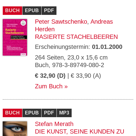
CMS_S
gabal-
Se
Wird für die Speicherung der Benutzer-
T
ESSION
verlag.
ssi
Session verwendet
T
BUCH
_ID
EPUB
de
PDF
on
P
H
Peter Sawtschenko
,
Andreas
gabal-
Speichert den Zustimmungsstatus des
90
GV_CO
T
verlag.
Benutzers für Cookies auf der aktuellen
Ta
OKIES
T
Herden
de
Domäne.
ge
P
RASIERTE STACHELBEEREN
Erscheinungstermin:
01.01.2000
264 Seiten, 23,0 x 15,6 cm
Buch, 978-3-89749-080-2
€ 32,90 (D)
| € 33,90 (A)
Zum Buch
BUCH
EPUB
PDF
MP3
Stefan Merath
DIE KUNST, SEINE KUNDEN ZU