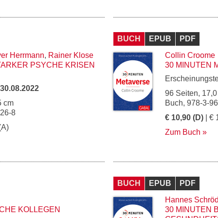
BUCH
EPUB
PDF
ver Herrmann
,
Rainer Klose
Collin Croome
STARKER PSYCHE KRISEN
30 MINUTEN
Erscheinungst
30.08.2022
96 Seiten, 17,0
5 cm
Buch, 978-3-9
126-8
€ 10,90 (D)
| € 
(A)
Zum Buch
BUCH
EPUB
PDF
Hannes Schröd
SCHE KOLLEGEN
30 MINUTEN 