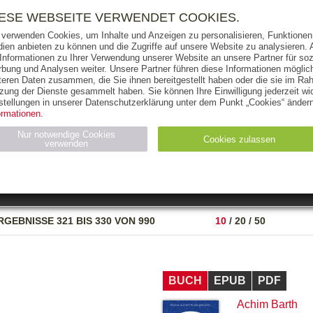
RIGHTS
PRESSE
HANDEL
FÜR UNTERNEHMEN
NEWSL
IESE WEBSEITE VERWENDET COOKIES.
 verwenden Cookies, um Inhalte und Anzeigen zu personalisieren, Funktionen 
ien anbieten zu können und die Zugriffe auf unsere Website zu analysieren
 Informationen zu Ihrer Verwendung unserer Website an unsere Partner für soz
bung und Analysen weiter. Unsere Partner führen diese Informationen möglic
THEMEN
AUTOREN
VERLAG
teren Daten zusammen, die Sie ihnen bereitgestellt haben oder die sie im Ra
zung der Dienste gesammelt haben. Sie können Ihre Einwilligung jederzeit wid
OKS
AUDIO-CDS
MP3
NON-BOOKS
stellungen in unserer Datenschutzerklärung unter dem Punkt „Cookies“ ändern
ormationen.
AUSGABEART
AUS DER REIHE
Nur notwendige Cookies
Cookies zulassen
verwenden
eller
Statistiken (4)
Marketing (4)
Anbieter
Zweck
RGEBNISSE
321 BIS 330 VON 990
10
/
20
/
50
gabal-
N_ID
Wird für die Speicherung der Benutzer-Session verwendet
verlag.de
gabal-
Speichert den Zustimmungsstatus des Benutzers für Cookies
verlag.de
auf der aktuellen Domäne.
BUCH
EPUB
PDF
Achim Barth