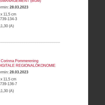
SMANAGEMENT (BGM)
ermin:
28.03.2023
 x 11,5 cm
6739-134-3
11,30 (A)
,
Corinna Pommerening
DIGITALE REGIONALÖKONOMIE
ermin:
28.03.2023
 x 11,5 cm
6739-136-7
11,30 (A)