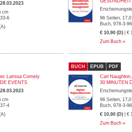
GESUNDHEIT
28.03.2023
Erscheinungst
5 cm
133-6
96 Seiten, 17,0
Buch, 978-3-9
(A)
€ 10,90 (D)
| € 
Zum Buch
BUCH
EPUB
PDF
er
,
Larissa Cornely
Carl Naughton
IDE EVENTS
30 MINUTEN 
28.03.2023
Erscheinungst
5 cm
96 Seiten, 17,0
137-4
Buch, 978-3-9
(A)
€ 10,90 (D)
| € 
Zum Buch