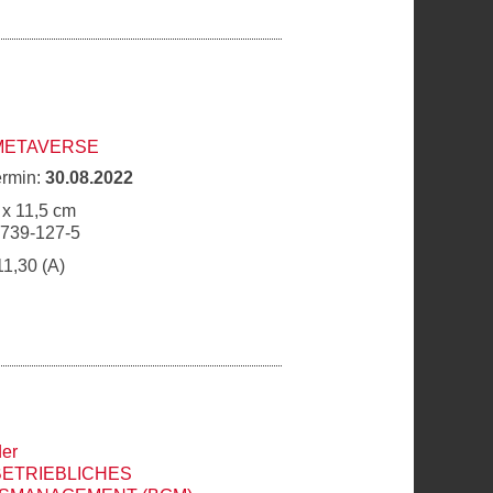
 METAVERSE
ermin:
30.08.2022
 x 11,5 cm
6739-127-5
11,30 (A)
er
BETRIEBLICHES