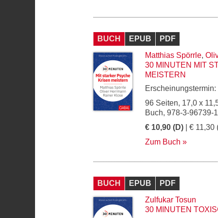
BUCH
EPUB
PDF
Matthias Spörrle
,
Oli
30 MINUTEN MIT 
MEISTERN
Erscheinungstermin:
96 Seiten, 17,0 x 11,
Buch, 978-3-96739-
€ 10,90 (D)
| € 11,30 
Zum Buch
BUCH
EPUB
PDF
Zulfukar Tosun
30 MINUTEN TOXI