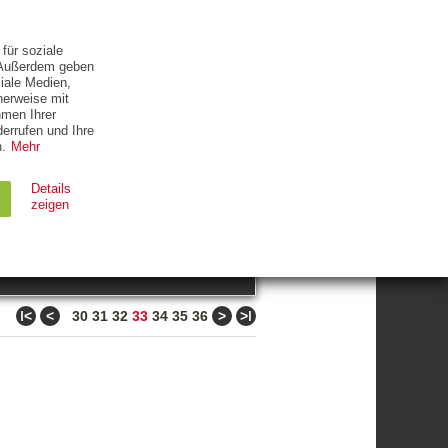
ETTER
KONTAKT
für soziale
. Außerdem geben
iale Medien,
herweise mit
hmen Ihrer
errufen und Ihre
.
Mehr
ZUM THEMA
Details
zeigen
suchen
Ablauf
Typ
ǀ<
<
>
>ǀ
30
31
32
33
34
35
36
Session
HTTP
90 Tage
HTTP