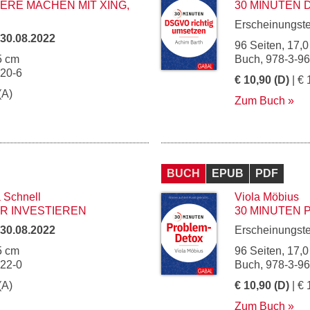
ERE MACHEN MIT XING,
30 MINUTEN 
Erscheinungst
30.08.2022
96 Seiten, 17,0
5 cm
Buch, 978-3-9
120-6
€ 10,90 (D)
| € 
(A)
Zum Buch
BUCH
EPUB
PDF
 Schnell
Viola Möbius
ER INVESTIEREN
30 MINUTEN
30.08.2022
Erscheinungst
5 cm
96 Seiten, 17,0
122-0
Buch, 978-3-9
(A)
€ 10,90 (D)
| € 
Zum Buch