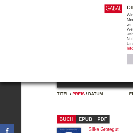
0
ARTIKEL
0.00 €
D
Wir
Med
wir
Wer
START
BÜCHER
wei
Nut
GESAMTVERZEICHNIS
BÜCHER
E-BO
Ein
Inf
FREITEXT
Neuerscheinung
Bests
Notwendig (2)
Name
TITEL
/
PREIS
/
DATUM
E
CMS_SESSIO
GV_COOKIES
BUCH
EPUB
PDF
Silke Grotegut