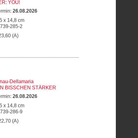
R: YOU!
ermin:
26.08.2026
5 x 14,8 cm
6739-285-2
23,60 (A)
hnau-Dellamaria
IN BISSCHEN STÄRKER
ermin:
26.08.2026
5 x 14,8 cm
6739-286-9
22,70 (A)