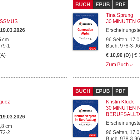
BUCH
EPUB
PDF
Tina Sprung
ISSMUS
30 MINUTEN 
19.03.2026
Erscheinungst
5 cm
96 Seiten, 17,0
279-1
Buch, 978-3-9
(A)
€ 10,90 (D)
| € 
Zum Buch
BUCH
EPUB
PDF
iguez
Kristin Kluck
30 MINUTEN 
BERUFSALLT
19.03.2026
Erscheinungst
4,8 cm
272-2
96 Seiten, 17,0
Buch, 978-3-9