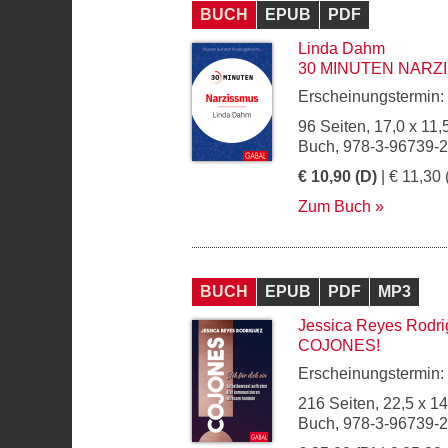
BUCH
EPUB
PDF
Linda Dahm
30 MINUTEN NARZ
Erscheinungstermin:
96 Seiten, 17,0 x 11,
Buch, 978-3-96739-
€ 10,90 (D)
| € 11,30 
Zum Buch
BUCH
EPUB
PDF
MP3
Jessica Reyes Rodr
COJONES!
Erscheinungstermin:
216 Seiten, 22,5 x 1
Buch, 978-3-96739-