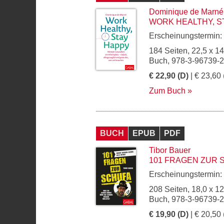
Dominique de Marné
WORK HEALTHY, S
Erscheinungstermin:
184 Seiten, 22,5 x 1
Buch, 978-3-96739-
€ 22,90 (D)
| € 23,60 
Zum Buch
BUCH
EPUB
PDF
Tibor Bauer
101 FRAGEN ZUR 
Erscheinungstermin:
208 Seiten, 18,0 x 1
Buch, 978-3-96739-
€ 19,90 (D)
| € 20,50 