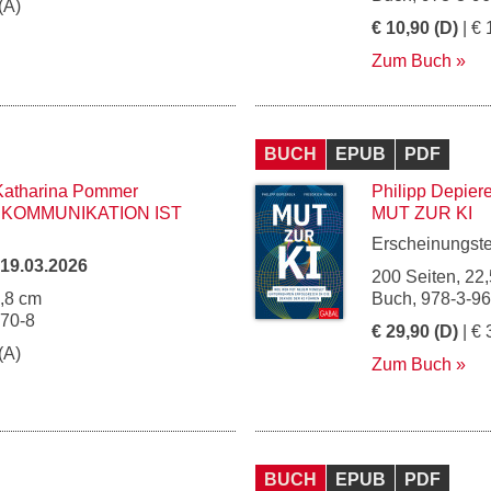
(A)
€ 10,90 (D)
| € 
Zum Buch
BUCH
EPUB
PDF
Katharina Pommer
Philipp Depier
 KOMMUNIKATION IST
MUT ZUR KI
Erscheinungst
19.03.2026
200 Seiten, 22,
4,8 cm
Buch, 978-3-9
270-8
€ 29,90 (D)
| € 
(A)
Zum Buch
BUCH
EPUB
PDF