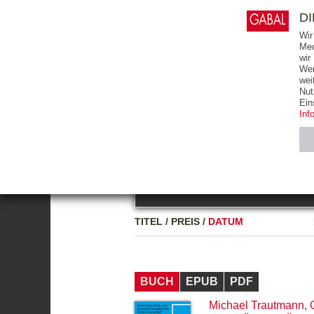
0
ARTIKEL
0.00 €
D
Wir
Med
wir
Wer
START
BÜCHER
wei
Nut
GESAMTVERZEICHNIS
BÜCHER
E-BO
Ein
Inf
FREITEXT
Neuerscheinung
Bests
Notwendig (2)
Name
TITEL
/
PREIS
/
DATUM
CMS_SESSIO
GV_COOKIES
BUCH
EPUB
PDF
Michael Trautmann
,