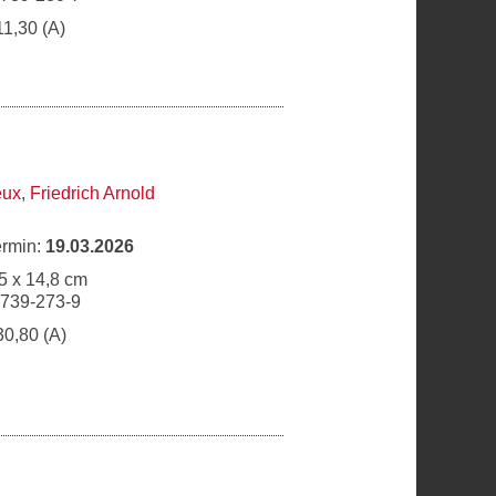
11,30 (A)
eux
,
Friedrich Arnold
ermin:
19.03.2026
5 x 14,8 cm
6739-273-9
30,80 (A)