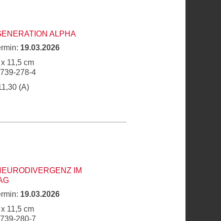
GENERATION ALPHA
ermin:
19.03.2026
 x 11,5 cm
6739-278-4
11,30 (A)
NEURODIVERGENZ IM
AG
ermin:
19.03.2026
 x 11,5 cm
6739-280-7