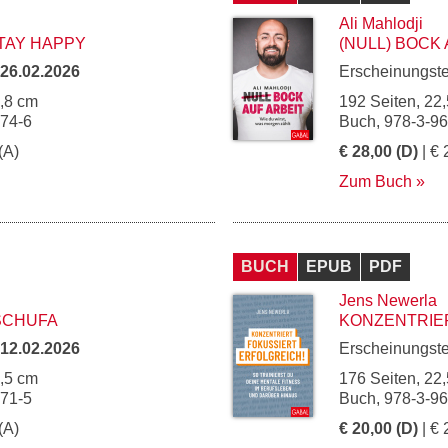
Ali Mahlodji
TAY HAPPY
(NULL) BOCK
26.02.2026
Erscheinungst
4,8 cm
192 Seiten, 22,
274-6
Buch, 978-3-9
(A)
€ 28,00 (D)
| € 
Zum Buch
BUCH
EPUB
PDF
Jens Newerla
SCHUFA
KONZENTRIER
12.02.2026
Erscheinungst
2,5 cm
176 Seiten, 22,
271-5
Buch, 978-3-9
(A)
€ 20,00 (D)
| € 