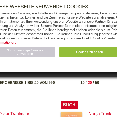
RIGHTS
PRESSE
HANDEL
FÜR UNTERNEHMEN
NEWSL
IESE WEBSEITE VERWENDET COOKIES.
 verwenden Cookies, um Inhalte und Anzeigen zu personalisieren, Funktionen 
ien anbieten zu können und die Zugriffe auf unsere Website zu analysieren
 Informationen zu Ihrer Verwendung unserer Website an unsere Partner für soz
bung und Analysen weiter. Unsere Partner führen diese Informationen möglic
THEMEN
AUTOREN
VERLAG
teren Daten zusammen, die Sie ihnen bereitgestellt haben oder die sie im Ra
zung der Dienste gesammelt haben. Sie können Ihre Einwilligung jederzeit wid
OKS
AUDIO-CDS
MP3
NON-BOOKS
stellungen in unserer Datenschutzerklärung unter dem Punkt „Cookies“ ändern
ormationen.
AUSGABEART
AUS DER REIHE
Nur notwendige Cookies
Cookies zulassen
verwenden
eller
Statistiken (4)
Marketing (4)
Anbieter
Zweck
ERGEBNISSE
1 BIS 20 VON 990
10
/
20
/
50
gabal-
N_ID
Wird für die Speicherung der Benutzer-Session verwendet
verlag.de
gabal-
Speichert den Zustimmungsstatus des Benutzers für Cookies
verlag.de
auf der aktuellen Domäne.
BUCH
Oskar Trautmann
Nadja Trunk