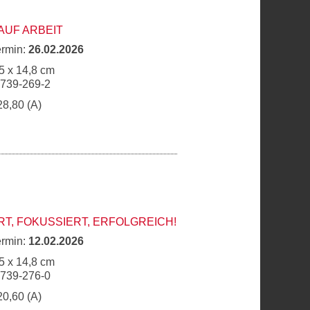
 AUF ARBEIT
ermin:
26.02.2026
5 x 14,8 cm
6739-269-2
28,80 (A)
T, FOKUSSIERT, ERFOLGREICH!
ermin:
12.02.2026
5 x 14,8 cm
6739-276-0
20,60 (A)