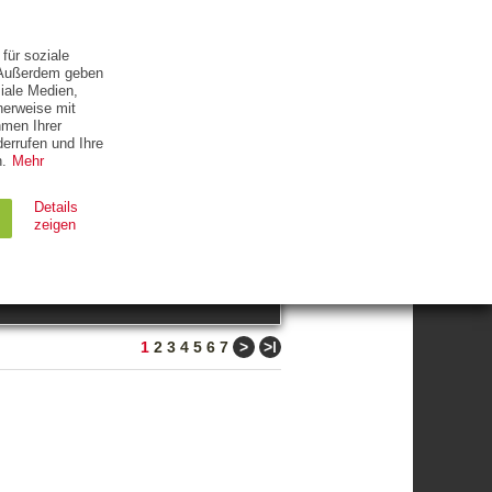
ETTER
KONTAKT
für soziale
. Außerdem geben
iale Medien,
herweise mit
hmen Ihrer
errufen und Ihre
.
Mehr
ZUM THEMA
Details
zeigen
suchen
Ablauf
Typ
>
>ǀ
1
2
3
4
5
6
7
Session
HTTP
90 Tage
HTTP