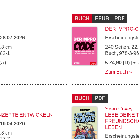
BUCH
EPUB
PDF
DER IMPRO-
28.07.2026
Erscheinungst
4,8 cm
240 Seiten, 22,
282-1
Buch, 978-3-9
(A)
€ 24,90 (D)
| € 
Zum Buch
BUCH
PDF
Sean Covey
NZEPTE ENTWICKELN
LEBE DEINE 
FREUNDSCHA
16.04.2026
LEBEN
4,8 cm
Erscheinungst