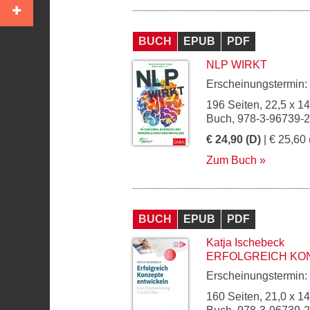
BUCH
EPUB
PDF
NLP WIRKT
Erscheinungstermin:
196 Seiten, 22,5 x 1
Buch, 978-3-96739-
€ 24,90 (D)
| € 25,60 
Zum Buch
BUCH
EPUB
PDF
Katja Ischebeck
ERFOLGREICH KO
Erscheinungstermin:
160 Seiten, 21,0 x 1