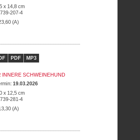
5 x 14,8 cm
6739-207-4
23,60 (A)
DF
PDF
MP3
R INNERE SCHWEINEHUND
ermin:
19.03.2026
0 x 12,5 cm
6739-281-4
13,30 (A)