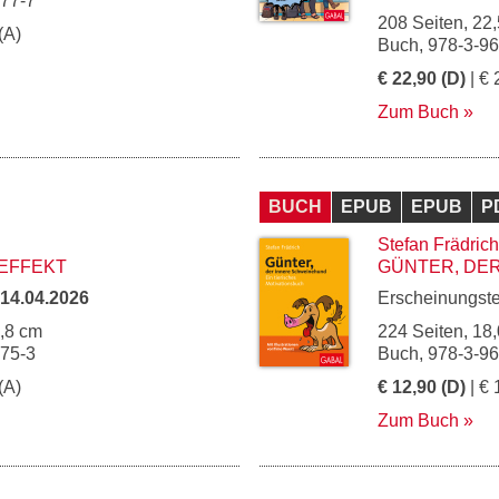
277-7
208 Seiten, 22,
(A)
Buch, 978-3-9
€ 22,90 (D)
| € 
Zum Buch
BUCH
EPUB
EPUB
P
Stefan Frädrich
EFFEKT
GÜNTER, DE
14.04.2026
Erscheinungst
4,8 cm
224 Seiten, 18,
275-3
Buch, 978-3-9
(A)
€ 12,90 (D)
| € 
Zum Buch