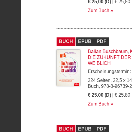
€ 25,00 (D)
| € 25,80 
Zum Buch
BUCH
EPUB
PDF
Balian Buschbaum
,
DIE ZUKUNFT DER
WEIBLICH
Erscheinungstermin:
224 Seiten, 22,5 x 1
Buch, 978-3-96739-
€ 25,00 (D)
| € 25,80 
Zum Buch
BUCH
EPUB
PDF