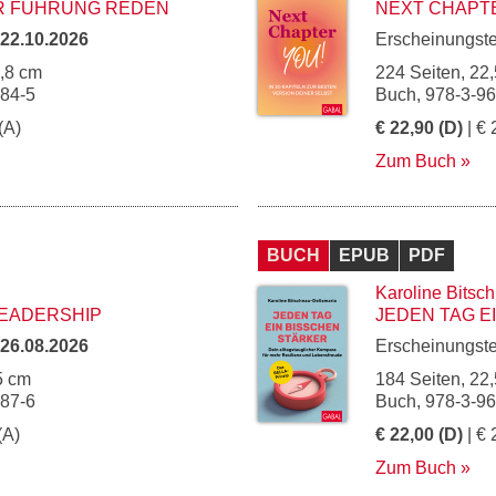
R FÜHRUNG REDEN
NEXT CHAPTE
22.10.2026
Erscheinungst
4,8 cm
224 Seiten, 22,
284-5
Buch, 978-3-9
(A)
€ 22,90 (D)
| € 
Zum Buch
BUCH
EPUB
PDF
Karoline Bitsc
LEADERSHIP
JEDEN TAG E
26.08.2026
Erscheinungst
5 cm
184 Seiten, 22,
287-6
Buch, 978-3-9
(A)
€ 22,00 (D)
| € 
Zum Buch